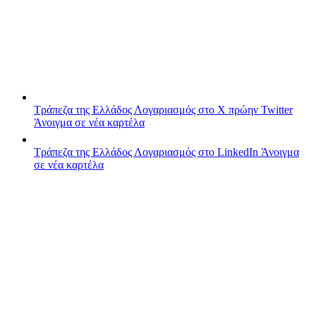
Τράπεζα της Ελλάδος
Λογαριασμός στο X πρώην Twitter
Άνοιγμα σε νέα καρτέλα
Τράπεζα της Ελλάδος
Λογαριασμός στο LinkedIn
Άνοιγμα
σε νέα καρτέλα