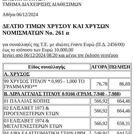
ΤΜΗΜΑ ΔΙΑΧΕΙΡΙΣΗΣ ΔΙΑΘΕΣΙΜΩΝ
Αθήνα 06/12/2024
ΔΕΛΤΙΟ ΤΙΜΩΝ ΧΡΥΣΟΥ ΚΑΙ ΧΡΥΣΩΝ
ΝΟΜΙΣΜΑΤΩΝ No. 261 α
για συναλλαγές της Τ.Ε. με ιδιώτες έναντι Ευρώ (Π.Δ. 2456/00)
έως το ισόποσο των Ευρώ 10.000,00
Ισχύει από 06/12/2024 08:20 και μέχρι την έκδοση νεοτέρου
Είδος συναλλαγής
ΑΓΟΡΑ
ΠΩΛΗΣΗ
Α. ΧΡΥΣΟΣ
99 ΧΡΥΣΟΣ ΤΙΤΛΟΥ * 0,995 - 1,000 ΤΟ
76,78
86,69
ΓΡΑΜΜΑΡΙΟ**
Β. ΛΙΡΑ ΑΓΓΛΙΑΣ ΤΙΤΛΟΥ 0,9166 (ΓΡΑΜ. 7,940 - 7,988)
01 ΠΑΛΑΙΑΣ ΚΟΠΗΣ
566,92
664,46
02 ΕΛΙΣΑΒΕΤ 1973 &
566,92
664,46
ΠΡΟΓΕΝΕΣΤΕΡΩΝ ΕΤΩΝ
03 ΕΛΙΣΑΒΕΤ 1974 &
566,92
658,31
ΜΕΤΑΓΕΝΕΣΤΕΡΩΝ ΕΤΩΝ
04 ΛΙΡΑ ΕΛΑΤΤΩΜΑΤΙΚΗ ΣΤΗΝ ΟΨΗ
549,91
644,53