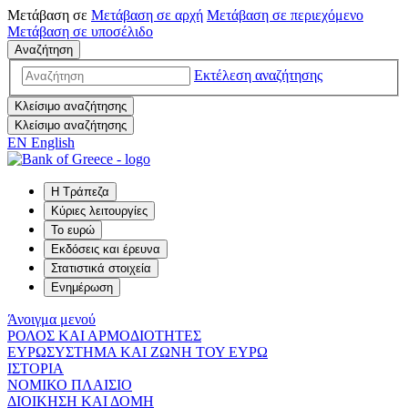
Μετάβαση σε
Μετάβαση σε
αρχή
Μετάβαση σε
περιεχόμενο
Μετάβαση σε
υποσέλιδο
Αναζήτηση
Εκτέλεση αναζήτησης
Κλείσιμο αναζήτησης
Κλείσιμο αναζήτησης
EN
English
Η Τράπεζα
Κύριες λειτουργίες
Το ευρώ
Εκδόσεις και έρευνα
Στατιστικά στοιχεία
Ενημέρωση
Άνοιγμα μενού
ΡΟΛΟΣ ΚΑΙ ΑΡΜΟΔΙΟΤΗΤΕΣ
ΕΥΡΩΣΥΣΤΗΜΑ ΚΑΙ ΖΩΝΗ ΤΟΥ ΕΥΡΩ
ΙΣΤΟΡΙΑ
ΝΟΜΙΚΟ ΠΛΑΙΣΙΟ
ΔΙΟΙΚΗΣΗ ΚΑΙ ΔΟΜΗ