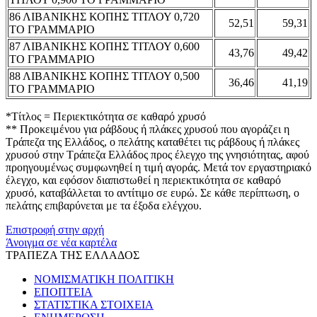
86 ΛΙΒΑΝΙΚΗΣ ΚΟΠΗΣ ΤΙΤΛΟΥ 0,720
52,51
59,31
ΤΟ ΓΡΑΜΜΑΡΙΟ
87 ΛΙΒΑΝΙΚΗΣ ΚΟΠΗΣ ΤΙΤΛΟΥ 0,600
43,76
49,42
ΤΟ ΓΡΑΜΜΑΡΙΟ
88 ΛΙΒΑΝΙΚΗΣ ΚΟΠΗΣ ΤΙΤΛΟΥ 0,500
36,46
41,19
ΤΟ ΓΡΑΜΜΑΡΙΟ
*Τίτλος = Περιεκτικότητα σε καθαρό χρυσό
** Προκειμένου για ράβδους ή πλάκες χρυσού που αγοράζει η
Τράπεζα της Ελλάδος, ο πελάτης καταθέτει τις ράβδους ή πλάκες
χρυσού στην Τράπεζα Ελλάδος προς έλεγχο της γνησιότητας, αφού
προηγουμένως συμφωνηθεί η τιμή αγοράς. Μετά τον εργαστηριακό
έλεγχο, και εφόσον διαπιστωθεί η περιεκτικότητα σε καθαρό
χρυσό, καταβάλλεται το αντίτιμο σε ευρώ. Σε κάθε περίπτωση, ο
πελάτης επιβαρύνεται με τα έξοδα ελέγχου.
Επιστροφή στην αρχή
Άνοιγμα σε νέα καρτέλα
ΤΡΑΠΕΖΑ ΤΗΣ ΕΛΛΑΔΟΣ
ΝΟΜΙΣΜΑΤΙΚΗ ΠΟΛΙΤΙΚΗ
ΕΠΟΠΤΕΙΑ
ΣΤΑΤΙΣΤΙΚΑ ΣΤΟΙΧΕΙΑ