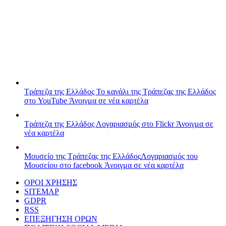
Τράπεζα της Ελλάδος
Το κανάλι της Τράπεζας της Ελλάδος
στο YouTube
Άνοιγμα σε νέα καρτέλα
Τράπεζα της Ελλάδος
Λογαριασμός στο Flickr
Άνοιγμα σε
νέα καρτέλα
Μουσείο της Τράπεζας της Ελλάδος
Λογαριασμός του
Μουσείου στο facebook
Άνοιγμα σε νέα καρτέλα
ΟΡΟΙ ΧΡΗΣΗΣ
SITEMAP
GDPR
RSS
ΕΠΕΞΗΓΗΣΗ ΟΡΩΝ