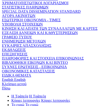
ΧΡΗΜΑΤΟΠΙΣΤΩΤΙΚΟΙ ΛΟΓΑΡΙΑΣΜΟΙ
ΣΤΑΤΙΣΤΙΚΕΣ ΠΛΗΡΩΜΩΝ
SPECIAL DATA DISSEMINATION STANDARD
ΑΓΟΡΑ ΑΚΙΝΗΤΩΝ
ΕΣΩΤΕΡΙΚΗ ΟΙΚΟΝΟΜΙΑ - ΤΙΜΕΣ
ΥΠΟΒΟΛΗ ΣΤΟΙΧΕΙΩΝ
ΚΙΝΗΣΗ ΚΑΙ ΑΠΑΤΗ ΤΩΝ ΣΥΝΑΛΛΑΓΩΝ ΜΕ ΚΑΡΤΕΣ
ΕΞΕΛΙΞΗ ΔΑΝΕΙΩΝ ΚΑΙ ΚΑΘΥΣΤΕΡΗΣΕΩΝ
ΓΡΑΦΕΙΟ ΤΥΠΟΥ
ΕΝΗΜΕΡΩΣΗ ΜΕΤΟΧΩΝ
ΕΥΚΑΙΡΙΕΣ ΑΠΑΣΧΟΛΗΣΗΣ
ΕΚΔΗΛΩΣΕΙΣ
ΕΠΕΞΗΓΗΣΕΙΣ
ΠΛΗΡΟΦΟΡΙΕΣ ΚΑΙ ΣΤΟΙΧΕΙΑ ΕΠΙΚΟΙΝΩΝΙΑΣ
ΒΙΒΛΙΟΘΗΚΗ ΕΙΚΟΝΩΝ ΚΑΙ ΒΙΝΤΕΟ
ΣΥΧΝΕΣ ΕΡΩΤΗΣΕΙΣ - ΕΠΙΚΟΙΝΩΝΙΑ
ΟΙΚΟΝΟΜΙΚΕΣ ΚΑΤΑΣΤΑΣΕΙΣ
ΕΙΔΙΚΑ ΘΕΜΑΤΑ
English
English
Κλείσιμο μενού
Πίσω
Η Τράπεζα
Η Τράπεζα
Κύριες λειτουργίες
Κύριες λειτουργίες
Το ευρώ
Το ευρώ