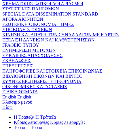
ΧΡΗΜΑΤΟΠΙΣΤΩΤΙΚΟΙ ΛΟΓΑΡΙΑΣΜΟΙ
ΣΤΑΤΙΣΤΙΚΕΣ ΠΛΗΡΩΜΩΝ
SPECIAL DATA DISSEMINATION STANDARD
ΑΓΟΡΑ ΑΚΙΝΗΤΩΝ
ΕΣΩΤΕΡΙΚΗ ΟΙΚΟΝΟΜΙΑ - ΤΙΜΕΣ
ΥΠΟΒΟΛΗ ΣΤΟΙΧΕΙΩΝ
ΚΙΝΗΣΗ ΚΑΙ ΑΠΑΤΗ ΤΩΝ ΣΥΝΑΛΛΑΓΩΝ ΜΕ ΚΑΡΤΕΣ
ΕΞΕΛΙΞΗ ΔΑΝΕΙΩΝ ΚΑΙ ΚΑΘΥΣΤΕΡΗΣΕΩΝ
ΓΡΑΦΕΙΟ ΤΥΠΟΥ
ΕΝΗΜΕΡΩΣΗ ΜΕΤΟΧΩΝ
ΕΥΚΑΙΡΙΕΣ ΑΠΑΣΧΟΛΗΣΗΣ
ΕΚΔΗΛΩΣΕΙΣ
ΕΠΕΞΗΓΗΣΕΙΣ
ΠΛΗΡΟΦΟΡΙΕΣ ΚΑΙ ΣΤΟΙΧΕΙΑ ΕΠΙΚΟΙΝΩΝΙΑΣ
ΒΙΒΛΙΟΘΗΚΗ ΕΙΚΟΝΩΝ ΚΑΙ ΒΙΝΤΕΟ
ΣΥΧΝΕΣ ΕΡΩΤΗΣΕΙΣ - ΕΠΙΚΟΙΝΩΝΙΑ
ΟΙΚΟΝΟΜΙΚΕΣ ΚΑΤΑΣΤΑΣΕΙΣ
ΕΙΔΙΚΑ ΘΕΜΑΤΑ
English
English
Κλείσιμο μενού
Πίσω
Η Τράπεζα
Η Τράπεζα
Κύριες λειτουργίες
Κύριες λειτουργίες
Το ευρώ
Το ευρώ