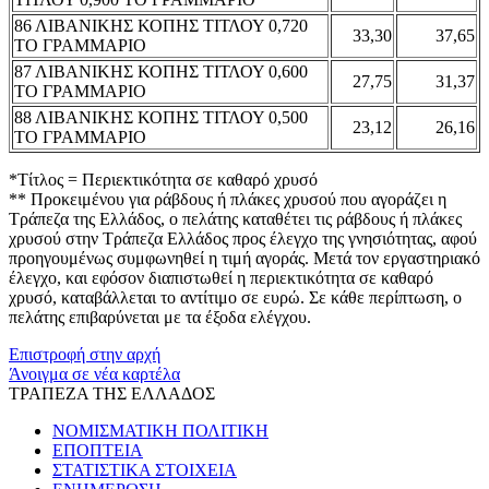
86 ΛΙΒΑΝΙΚΗΣ ΚΟΠΗΣ ΤΙΤΛΟΥ 0,720
33,30
37,65
ΤΟ ΓΡΑΜΜΑΡΙΟ
87 ΛΙΒΑΝΙΚΗΣ ΚΟΠΗΣ ΤΙΤΛΟΥ 0,600
27,75
31,37
ΤΟ ΓΡΑΜΜΑΡΙΟ
88 ΛΙΒΑΝΙΚΗΣ ΚΟΠΗΣ ΤΙΤΛΟΥ 0,500
23,12
26,16
ΤΟ ΓΡΑΜΜΑΡΙΟ
*Τίτλος = Περιεκτικότητα σε καθαρό χρυσό
** Προκειμένου για ράβδους ή πλάκες χρυσού που αγοράζει η
Τράπεζα της Ελλάδος, ο πελάτης καταθέτει τις ράβδους ή πλάκες
χρυσού στην Τράπεζα Ελλάδος προς έλεγχο της γνησιότητας, αφού
προηγουμένως συμφωνηθεί η τιμή αγοράς. Μετά τον εργαστηριακό
έλεγχο, και εφόσον διαπιστωθεί η περιεκτικότητα σε καθαρό
χρυσό, καταβάλλεται το αντίτιμο σε ευρώ. Σε κάθε περίπτωση, ο
πελάτης επιβαρύνεται με τα έξοδα ελέγχου.
Επιστροφή στην αρχή
Άνοιγμα σε νέα καρτέλα
ΤΡΑΠΕΖΑ ΤΗΣ ΕΛΛΑΔΟΣ
ΝΟΜΙΣΜΑΤΙΚΗ ΠΟΛΙΤΙΚΗ
ΕΠΟΠΤΕΙΑ
ΣΤΑΤΙΣΤΙΚΑ ΣΤΟΙΧΕΙΑ