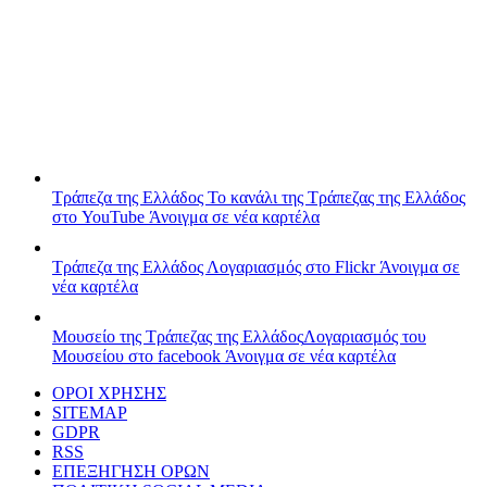
Τράπεζα της Ελλάδος
Το κανάλι της Τράπεζας της Ελλάδος
στο YouTube
Άνοιγμα σε νέα καρτέλα
Τράπεζα της Ελλάδος
Λογαριασμός στο Flickr
Άνοιγμα σε
νέα καρτέλα
Μουσείο της Τράπεζας της Ελλάδος
Λογαριασμός του
Μουσείου στο facebook
Άνοιγμα σε νέα καρτέλα
ΟΡΟΙ ΧΡΗΣΗΣ
SITEMAP
GDPR
RSS
ΕΠΕΞΗΓΗΣΗ ΟΡΩΝ