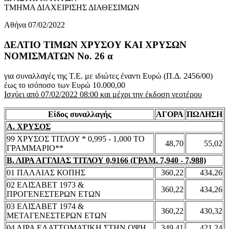
ΤΜΗΜΑ ΔΙΑΧΕΙΡΙΣΗΣ ΔΙΑΘΕΣΙΜΩΝ
Αθήνα 07/02/2022
ΔΕΛΤΙΟ ΤΙΜΩΝ ΧΡΥΣΟΥ ΚΑΙ ΧΡΥΣΩΝ
ΝΟΜΙΣΜΑΤΩΝ No. 26 α
για συναλλαγές της Τ.Ε. με ιδιώτες έναντι Ευρώ (Π.Δ. 2456/00)
έως το ισόποσο των Ευρώ 10.000,00
Ισχύει από 07/02/2022 08:00 και μέχρι την έκδοση νεοτέρου
Είδος συναλλαγής
ΑΓΟΡΑ
ΠΩΛΗΣΗ
Α. ΧΡΥΣΟΣ
99 ΧΡΥΣΟΣ ΤΙΤΛΟΥ * 0,995 - 1,000 ΤΟ
48,70
55,02
ΓΡΑΜΜΑΡΙΟ**
Β. ΛΙΡΑ ΑΓΓΛΙΑΣ ΤΙΤΛΟΥ 0,9166 (ΓΡΑΜ. 7,940 - 7,988)
01 ΠΑΛΑΙΑΣ ΚΟΠΗΣ
360,22
434,26
02 ΕΛΙΣΑΒΕΤ 1973 &
360,22
434,26
ΠΡΟΓΕΝΕΣΤΕΡΩΝ ΕΤΩΝ
03 ΕΛΙΣΑΒΕΤ 1974 &
360,22
430,32
ΜΕΤΑΓΕΝΕΣΤΕΡΩΝ ΕΤΩΝ
04 ΛΙΡΑ ΕΛΑΤΤΩΜΑΤΙΚΗ ΣΤΗΝ ΟΨΗ
349,41
421,24