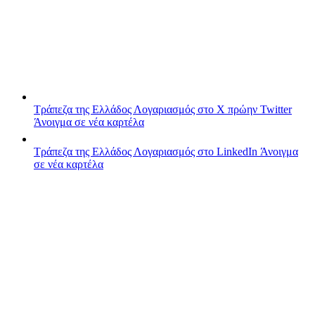
Τράπεζα της Ελλάδος
Λογαριασμός στο X πρώην Twitter
Άνοιγμα σε νέα καρτέλα
Τράπεζα της Ελλάδος
Λογαριασμός στο LinkedIn
Άνοιγμα
σε νέα καρτέλα