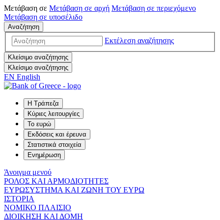
Μετάβαση σε
Μετάβαση σε
αρχή
Μετάβαση σε
περιεχόμενο
Μετάβαση σε
υποσέλιδο
Αναζήτηση
Εκτέλεση αναζήτησης
Κλείσιμο αναζήτησης
Κλείσιμο αναζήτησης
EN
English
Η Τράπεζα
Κύριες λειτουργίες
Το ευρώ
Εκδόσεις και έρευνα
Στατιστικά στοιχεία
Ενημέρωση
Άνοιγμα μενού
ΡΟΛΟΣ ΚΑΙ ΑΡΜΟΔΙΟΤΗΤΕΣ
ΕΥΡΩΣΥΣΤΗΜΑ ΚΑΙ ΖΩΝΗ ΤΟΥ ΕΥΡΩ
ΙΣΤΟΡΙΑ
ΝΟΜΙΚΟ ΠΛΑΙΣΙΟ
ΔΙΟΙΚΗΣΗ ΚΑΙ ΔΟΜΗ