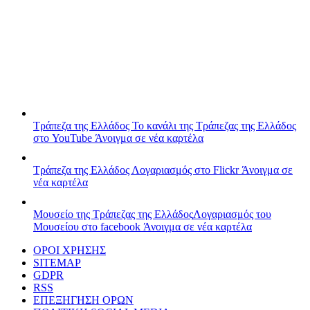
Τράπεζα της Ελλάδος
Το κανάλι της Τράπεζας της Ελλάδος
στο YouTube
Άνοιγμα σε νέα καρτέλα
Τράπεζα της Ελλάδος
Λογαριασμός στο Flickr
Άνοιγμα σε
νέα καρτέλα
Μουσείο της Τράπεζας της Ελλάδος
Λογαριασμός του
Μουσείου στο facebook
Άνοιγμα σε νέα καρτέλα
ΟΡΟΙ ΧΡΗΣΗΣ
SITEMAP
GDPR
RSS
ΕΠΕΞΗΓΗΣΗ ΟΡΩΝ