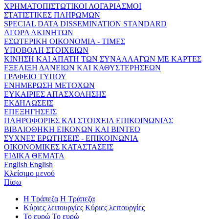
ΧΡΗΜΑΤΟΠΙΣΤΩΤΙΚΟΙ ΛΟΓΑΡΙΑΣΜΟΙ
ΣΤΑΤΙΣΤΙΚΕΣ ΠΛΗΡΩΜΩΝ
SPECIAL DATA DISSEMINATION STANDARD
ΑΓΟΡΑ ΑΚΙΝΗΤΩΝ
ΕΣΩΤΕΡΙΚΗ ΟΙΚΟΝΟΜΙΑ - ΤΙΜΕΣ
ΥΠΟΒΟΛΗ ΣΤΟΙΧΕΙΩΝ
ΚΙΝΗΣΗ ΚΑΙ ΑΠΑΤΗ ΤΩΝ ΣΥΝΑΛΛΑΓΩΝ ΜΕ ΚΑΡΤΕΣ
ΕΞΕΛΙΞΗ ΔΑΝΕΙΩΝ ΚΑΙ ΚΑΘΥΣΤΕΡΗΣΕΩΝ
ΓΡΑΦΕΙΟ ΤΥΠΟΥ
ΕΝΗΜΕΡΩΣΗ ΜΕΤΟΧΩΝ
ΕΥΚΑΙΡΙΕΣ ΑΠΑΣΧΟΛΗΣΗΣ
ΕΚΔΗΛΩΣΕΙΣ
ΕΠΕΞΗΓΗΣΕΙΣ
ΠΛΗΡΟΦΟΡΙΕΣ ΚΑΙ ΣΤΟΙΧΕΙΑ ΕΠΙΚΟΙΝΩΝΙΑΣ
ΒΙΒΛΙΟΘΗΚΗ ΕΙΚΟΝΩΝ ΚΑΙ ΒΙΝΤΕΟ
ΣΥΧΝΕΣ ΕΡΩΤΗΣΕΙΣ - ΕΠΙΚΟΙΝΩΝΙΑ
ΟΙΚΟΝΟΜΙΚΕΣ ΚΑΤΑΣΤΑΣΕΙΣ
ΕΙΔΙΚΑ ΘΕΜΑΤΑ
English
English
Κλείσιμο μενού
Πίσω
Η Τράπεζα
Η Τράπεζα
Κύριες λειτουργίες
Κύριες λειτουργίες
Το ευρώ
Το ευρώ