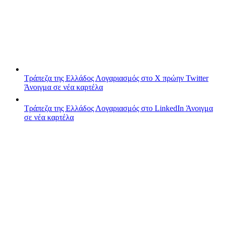
Τράπεζα της Ελλάδος
Λογαριασμός στο X πρώην Twitter
Άνοιγμα σε νέα καρτέλα
Τράπεζα της Ελλάδος
Λογαριασμός στο LinkedIn
Άνοιγμα
σε νέα καρτέλα