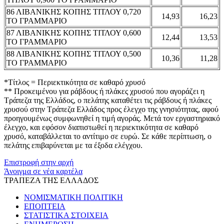
86 ΛΙΒΑΝΙΚΗΣ ΚΟΠΗΣ ΤΙΤΛΟΥ 0,720
14,93
16,23
ΤΟ ΓΡΑΜΜΑΡΙΟ
87 ΛΙΒΑΝΙΚΗΣ ΚΟΠΗΣ ΤΙΤΛΟΥ 0,600
12,44
13,53
ΤΟ ΓΡΑΜΜΑΡΙΟ
88 ΛΙΒΑΝΙΚΗΣ ΚΟΠΗΣ ΤΙΤΛΟΥ 0,500
10,36
11,28
ΤΟ ΓΡΑΜΜΑΡΙΟ
*Τίτλος = Περιεκτικότητα σε καθαρό χρυσό
** Προκειμένου για ράβδους ή πλάκες χρυσού που αγοράζει η
Τράπεζα της Ελλάδος, ο πελάτης καταθέτει τις ράβδους ή πλάκες
χρυσού στην Τράπεζα Ελλάδος προς έλεγχο της γνησιότητας, αφού
προηγουμένως συμφωνηθεί η τιμή αγοράς. Μετά τον εργαστηριακό
έλεγχο, και εφόσον διαπιστωθεί η περιεκτικότητα σε καθαρό
χρυσό, καταβάλλεται το αντίτιμο σε ευρώ. Σε κάθε περίπτωση, ο
πελάτης επιβαρύνεται με τα έξοδα ελέγχου.
Επιστροφή στην αρχή
Άνοιγμα σε νέα καρτέλα
ΤΡΑΠΕΖΑ ΤΗΣ ΕΛΛΑΔΟΣ
ΝΟΜΙΣΜΑΤΙΚΗ ΠΟΛΙΤΙΚΗ
ΕΠΟΠΤΕΙΑ
ΣΤΑΤΙΣΤΙΚΑ ΣΤΟΙΧΕΙΑ