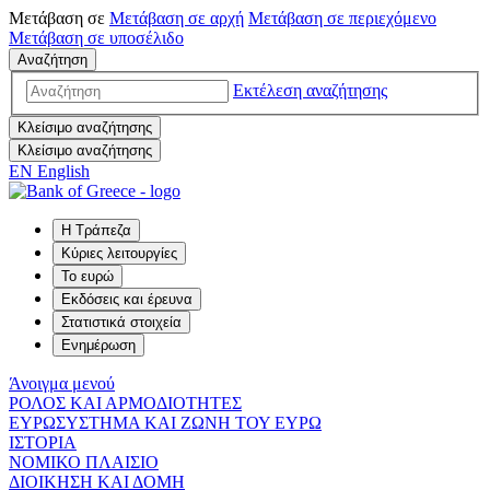
Μετάβαση σε
Μετάβαση σε
αρχή
Μετάβαση σε
περιεχόμενο
Μετάβαση σε
υποσέλιδο
Αναζήτηση
Εκτέλεση αναζήτησης
Κλείσιμο αναζήτησης
Κλείσιμο αναζήτησης
EN
English
Η Τράπεζα
Κύριες λειτουργίες
Το ευρώ
Εκδόσεις και έρευνα
Στατιστικά στοιχεία
Ενημέρωση
Άνοιγμα μενού
ΡΟΛΟΣ ΚΑΙ ΑΡΜΟΔΙΟΤΗΤΕΣ
ΕΥΡΩΣΥΣΤΗΜΑ ΚΑΙ ΖΩΝΗ ΤΟΥ ΕΥΡΩ
ΙΣΤΟΡΙΑ
ΝΟΜΙΚΟ ΠΛΑΙΣΙΟ
ΔΙΟΙΚΗΣΗ ΚΑΙ ΔΟΜΗ