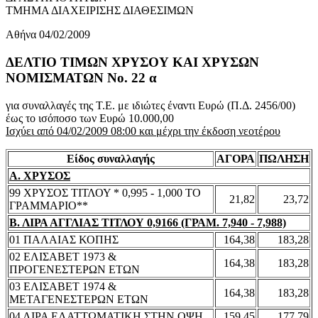
ΤΜΗΜΑ ΔΙΑΧΕΙΡΙΣΗΣ ΔΙΑΘΕΣΙΜΩΝ
Αθήνα 04/02/2009
ΔΕΛΤΙΟ ΤΙΜΩΝ ΧΡΥΣΟΥ ΚΑΙ ΧΡΥΣΩΝ
ΝΟΜΙΣΜΑΤΩΝ No. 22 α
για συναλλαγές της Τ.Ε. με ιδιώτες έναντι Ευρώ (Π.Δ. 2456/00)
έως το ισόποσο των Ευρώ 10.000,00
Ισχύει από 04/02/2009 08:00 και μέχρι την έκδοση νεοτέρου
Είδος συναλλαγής
ΑΓΟΡΑ
ΠΩΛΗΣΗ
Α. ΧΡΥΣΟΣ
99 ΧΡΥΣΟΣ ΤΙΤΛΟΥ * 0,995 - 1,000 ΤΟ
21,82
23,72
ΓΡΑΜΜΑΡΙΟ**
Β. ΛΙΡΑ ΑΓΓΛΙΑΣ ΤΙΤΛΟΥ 0,9166 (ΓΡΑΜ. 7,940 - 7,988)
01 ΠΑΛΑΙΑΣ ΚΟΠΗΣ
164,38
183,28
02 ΕΛΙΣΑΒΕΤ 1973 &
164,38
183,28
ΠΡΟΓΕΝΕΣΤΕΡΩΝ ΕΤΩΝ
03 ΕΛΙΣΑΒΕΤ 1974 &
164,38
183,28
ΜΕΤΑΓΕΝΕΣΤΕΡΩΝ ΕΤΩΝ
04 ΛΙΡΑ ΕΛΑΤΤΩΜΑΤΙΚΗ ΣΤΗΝ ΟΨΗ
159,45
177,79