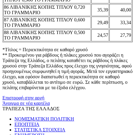
86 ΛΙΒΑΝΙΚΗΣ ΚΟΠΗΣ ΤΙΤΛΟΥ 0,720
35,39
40,00
ΤΟ ΓΡΑΜΜΑΡΙΟ
87 ΛΙΒΑΝΙΚΗΣ ΚΟΠΗΣ ΤΙΤΛΟΥ 0,600
29,49
33,34
ΤΟ ΓΡΑΜΜΑΡΙΟ
88 ΛΙΒΑΝΙΚΗΣ ΚΟΠΗΣ ΤΙΤΛΟΥ 0,500
24,57
27,79
ΤΟ ΓΡΑΜΜΑΡΙΟ
*Τίτλος = Περιεκτικότητα σε καθαρό χρυσό
** Προκειμένου για ράβδους ή πλάκες χρυσού που αγοράζει η
Τράπεζα της Ελλάδος, ο πελάτης καταθέτει τις ράβδους ή πλάκες
χρυσού στην Τράπεζα Ελλάδος προς έλεγχο της γνησιότητας, αφού
προηγουμένως συμφωνηθεί η τιμή αγοράς. Μετά τον εργαστηριακό
έλεγχο, και εφόσον διαπιστωθεί η περιεκτικότητα σε καθαρό
χρυσό, καταβάλλεται το αντίτιμο σε ευρώ. Σε κάθε περίπτωση, ο
πελάτης επιβαρύνεται με τα έξοδα ελέγχου.
Επιστροφή στην αρχή
Άνοιγμα σε νέα καρτέλα
ΤΡΑΠΕΖΑ ΤΗΣ ΕΛΛΑΔΟΣ
ΝΟΜΙΣΜΑΤΙΚΗ ΠΟΛΙΤΙΚΗ
ΕΠΟΠΤΕΙΑ
ΣΤΑΤΙΣΤΙΚΑ ΣΤΟΙΧΕΙΑ