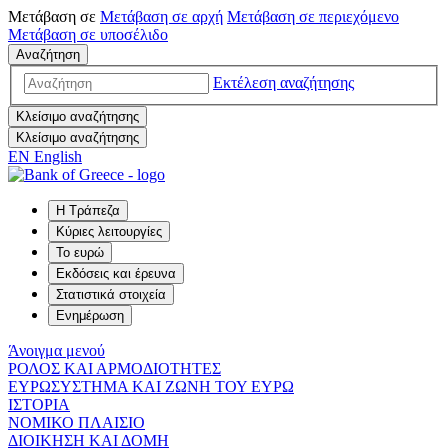
Μετάβαση σε
Μετάβαση σε
αρχή
Μετάβαση σε
περιεχόμενο
Μετάβαση σε
υποσέλιδο
Αναζήτηση
Εκτέλεση αναζήτησης
Κλείσιμο αναζήτησης
Κλείσιμο αναζήτησης
EN
English
Η Τράπεζα
Κύριες λειτουργίες
Το ευρώ
Εκδόσεις και έρευνα
Στατιστικά στοιχεία
Ενημέρωση
Άνοιγμα μενού
ΡΟΛΟΣ ΚΑΙ ΑΡΜΟΔΙΟΤΗΤΕΣ
ΕΥΡΩΣΥΣΤΗΜΑ ΚΑΙ ΖΩΝΗ ΤΟΥ ΕΥΡΩ
ΙΣΤΟΡΙΑ
ΝΟΜΙΚΟ ΠΛΑΙΣΙΟ
ΔΙΟΙΚΗΣΗ ΚΑΙ ΔΟΜΗ