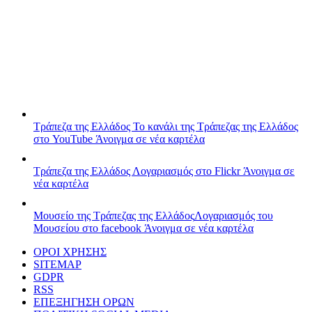
Τράπεζα της Ελλάδος
Το κανάλι της Τράπεζας της Ελλάδος
στο YouTube
Άνοιγμα σε νέα καρτέλα
Τράπεζα της Ελλάδος
Λογαριασμός στο Flickr
Άνοιγμα σε
νέα καρτέλα
Μουσείο της Τράπεζας της Ελλάδος
Λογαριασμός του
Μουσείου στο facebook
Άνοιγμα σε νέα καρτέλα
ΟΡΟΙ ΧΡΗΣΗΣ
SITEMAP
GDPR
RSS
ΕΠΕΞΗΓΗΣΗ ΟΡΩΝ