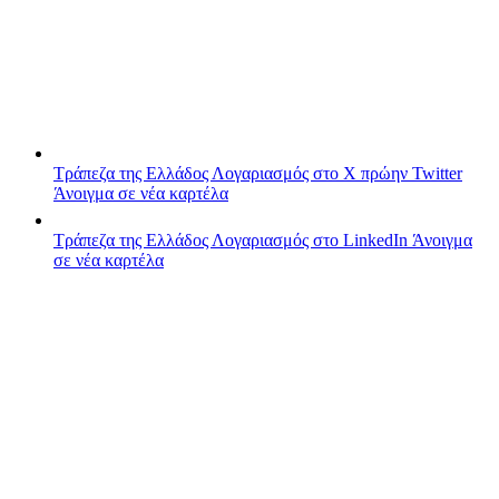
Τράπεζα της Ελλάδος
Λογαριασμός στο X πρώην Twitter
Άνοιγμα σε νέα καρτέλα
Τράπεζα της Ελλάδος
Λογαριασμός στο LinkedIn
Άνοιγμα
σε νέα καρτέλα