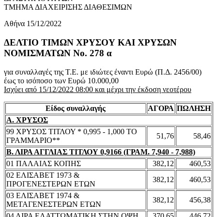
ΤΜΗΜΑ ΔΙΑΧΕΙΡΙΣΗΣ ΔΙΑΘΕΣΙΜΩΝ
Αθήνα 15/12/2022
ΔΕΛΤΙΟ ΤΙΜΩΝ ΧΡΥΣΟΥ ΚΑΙ ΧΡΥΣΩΝ
ΝΟΜΙΣΜΑΤΩΝ No. 278 α
για συναλλαγές της Τ.Ε. με ιδιώτες έναντι Ευρώ (Π.Δ. 2456/00)
έως το ισόποσο των Ευρώ 10.000,00
Ισχύει από 15/12/2022 08:00 και μέχρι την έκδοση νεοτέρου
Είδος συναλλαγής
ΑΓΟΡΑ
ΠΩΛΗΣΗ
Α. ΧΡΥΣΟΣ
99 ΧΡΥΣΟΣ ΤΙΤΛΟΥ * 0,995 - 1,000 ΤΟ
51,76
58,46
ΓΡΑΜΜΑΡΙΟ**
Β. ΛΙΡΑ ΑΓΓΛΙΑΣ ΤΙΤΛΟΥ 0,9166 (ΓΡΑΜ. 7,940 - 7,988)
01 ΠΑΛΑΙΑΣ ΚΟΠΗΣ
382,12
460,53
02 ΕΛΙΣΑΒΕΤ 1973 &
382,12
460,53
ΠΡΟΓΕΝΕΣΤΕΡΩΝ ΕΤΩΝ
03 ΕΛΙΣΑΒΕΤ 1974 &
382,12
456,38
ΜΕΤΑΓΕΝΕΣΤΕΡΩΝ ΕΤΩΝ
04 ΛΙΡΑ ΕΛΑΤΤΩΜΑΤΙΚΗ ΣΤΗΝ ΟΨΗ
370,65
446,72