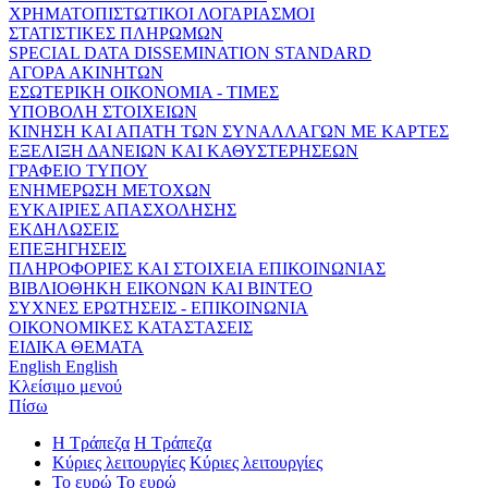
ΧΡΗΜΑΤΟΠΙΣΤΩΤΙΚΟΙ ΛΟΓΑΡΙΑΣΜΟΙ
ΣΤΑΤΙΣΤΙΚΕΣ ΠΛΗΡΩΜΩΝ
SPECIAL DATA DISSEMINATION STANDARD
ΑΓΟΡΑ ΑΚΙΝΗΤΩΝ
ΕΣΩΤΕΡΙΚΗ ΟΙΚΟΝΟΜΙΑ - ΤΙΜΕΣ
ΥΠΟΒΟΛΗ ΣΤΟΙΧΕΙΩΝ
ΚΙΝΗΣΗ ΚΑΙ ΑΠΑΤΗ ΤΩΝ ΣΥΝΑΛΛΑΓΩΝ ΜΕ ΚΑΡΤΕΣ
ΕΞΕΛΙΞΗ ΔΑΝΕΙΩΝ ΚΑΙ ΚΑΘΥΣΤΕΡΗΣΕΩΝ
ΓΡΑΦΕΙΟ ΤΥΠΟΥ
ΕΝΗΜΕΡΩΣΗ ΜΕΤΟΧΩΝ
ΕΥΚΑΙΡΙΕΣ ΑΠΑΣΧΟΛΗΣΗΣ
ΕΚΔΗΛΩΣΕΙΣ
ΕΠΕΞΗΓΗΣΕΙΣ
ΠΛΗΡΟΦΟΡΙΕΣ ΚΑΙ ΣΤΟΙΧΕΙΑ ΕΠΙΚΟΙΝΩΝΙΑΣ
ΒΙΒΛΙΟΘΗΚΗ ΕΙΚΟΝΩΝ ΚΑΙ ΒΙΝΤΕΟ
ΣΥΧΝΕΣ ΕΡΩΤΗΣΕΙΣ - ΕΠΙΚΟΙΝΩΝΙΑ
ΟΙΚΟΝΟΜΙΚΕΣ ΚΑΤΑΣΤΑΣΕΙΣ
ΕΙΔΙΚΑ ΘΕΜΑΤΑ
English
English
Κλείσιμο μενού
Πίσω
Η Τράπεζα
Η Τράπεζα
Κύριες λειτουργίες
Κύριες λειτουργίες
Το ευρώ
Το ευρώ