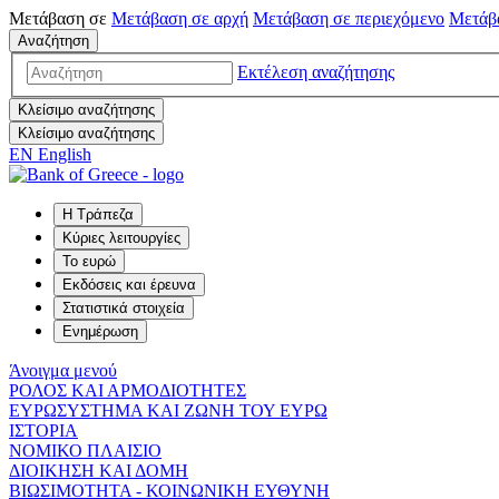
Μετάβαση σε
Μετάβαση σε
αρχή
Μετάβαση σε
περιεχόμενο
Μετάβ
Αναζήτηση
Εκτέλεση αναζήτησης
Κλείσιμο αναζήτησης
Κλείσιμο αναζήτησης
EN
English
Η Τράπεζα
Κύριες λειτουργίες
Το ευρώ
Εκδόσεις και έρευνα
Στατιστικά στοιχεία
Ενημέρωση
Άνοιγμα μενού
ΡΟΛΟΣ ΚΑΙ ΑΡΜΟΔΙΟΤΗΤΕΣ
ΕΥΡΩΣΥΣΤΗΜΑ ΚΑΙ ΖΩΝΗ ΤΟΥ ΕΥΡΩ
ΙΣΤΟΡΙΑ
ΝΟΜΙΚΟ ΠΛΑΙΣΙΟ
ΔΙΟΙΚΗΣΗ ΚΑΙ ΔΟΜΗ
ΒΙΩΣΙΜΟΤΗΤΑ - ΚΟΙΝΩΝΙΚΗ ΕΥΘΥΝΗ