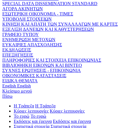
SPECIAL DATA DISSEMINATION STANDARD
ΑΓΟΡΑ ΑΚΙΝΗΤΩΝ
ΕΣΩΤΕΡΙΚΗ ΟΙΚΟΝΟΜΙΑ - ΤΙΜΕΣ
ΥΠΟΒΟΛΗ ΣΤΟΙΧΕΙΩΝ
ΚΙΝΗΣΗ ΚΑΙ ΑΠΑΤΗ ΤΩΝ ΣΥΝΑΛΛΑΓΩΝ ΜΕ ΚΑΡΤΕΣ
ΕΞΕΛΙΞΗ ΔΑΝΕΙΩΝ ΚΑΙ ΚΑΘΥΣΤΕΡΗΣΕΩΝ
ΓΡΑΦΕΙΟ ΤΥΠΟΥ
ΕΝΗΜΕΡΩΣΗ ΜΕΤΟΧΩΝ
ΕΥΚΑΙΡΙΕΣ ΑΠΑΣΧΟΛΗΣΗΣ
ΕΚΔΗΛΩΣΕΙΣ
ΕΠΕΞΗΓΗΣΕΙΣ
ΠΛΗΡΟΦΟΡΙΕΣ ΚΑΙ ΣΤΟΙΧΕΙΑ ΕΠΙΚΟΙΝΩΝΙΑΣ
ΒΙΒΛΙΟΘΗΚΗ ΕΙΚΟΝΩΝ ΚΑΙ ΒΙΝΤΕΟ
ΣΥΧΝΕΣ ΕΡΩΤΗΣΕΙΣ - ΕΠΙΚΟΙΝΩΝΙΑ
ΟΙΚΟΝΟΜΙΚΕΣ ΚΑΤΑΣΤΑΣΕΙΣ
ΕΙΔΙΚΑ ΘΕΜΑΤΑ
English
English
Κλείσιμο μενού
Πίσω
Η Τράπεζα
Η Τράπεζα
Κύριες λειτουργίες
Κύριες λειτουργίες
Το ευρώ
Το ευρώ
Εκδόσεις και έρευνα
Εκδόσεις και έρευνα
Στατιστικά στοιχεία
Στατιστικά στοιχεία