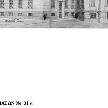
ΤΩΝ No. 31 α