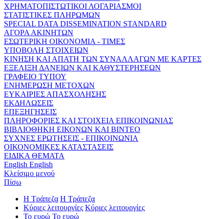
ΧΡΗΜΑΤΟΠΙΣΤΩΤΙΚΟΙ ΛΟΓΑΡΙΑΣΜΟΙ
ΣΤΑΤΙΣΤΙΚΕΣ ΠΛΗΡΩΜΩΝ
SPECIAL DATA DISSEMINATION STANDARD
ΑΓΟΡΑ ΑΚΙΝΗΤΩΝ
ΕΣΩΤΕΡΙΚΗ ΟΙΚΟΝΟΜΙΑ - ΤΙΜΕΣ
ΥΠΟΒΟΛΗ ΣΤΟΙΧΕΙΩΝ
ΚΙΝΗΣΗ ΚΑΙ ΑΠΑΤΗ ΤΩΝ ΣΥΝΑΛΛΑΓΩΝ ΜΕ ΚΑΡΤΕΣ
ΕΞΕΛΙΞΗ ΔΑΝΕΙΩΝ ΚΑΙ ΚΑΘΥΣΤΕΡΗΣΕΩΝ
ΓΡΑΦΕΙΟ ΤΥΠΟΥ
ΕΝΗΜΕΡΩΣΗ ΜΕΤΟΧΩΝ
ΕΥΚΑΙΡΙΕΣ ΑΠΑΣΧΟΛΗΣΗΣ
ΕΚΔΗΛΩΣΕΙΣ
ΕΠΕΞΗΓΗΣΕΙΣ
ΠΛΗΡΟΦΟΡΙΕΣ ΚΑΙ ΣΤΟΙΧΕΙΑ ΕΠΙΚΟΙΝΩΝΙΑΣ
ΒΙΒΛΙΟΘΗΚΗ ΕΙΚΟΝΩΝ ΚΑΙ ΒΙΝΤΕΟ
ΣΥΧΝΕΣ ΕΡΩΤΗΣΕΙΣ - ΕΠΙΚΟΙΝΩΝΙΑ
ΟΙΚΟΝΟΜΙΚΕΣ ΚΑΤΑΣΤΑΣΕΙΣ
ΕΙΔΙΚΑ ΘΕΜΑΤΑ
English
English
Κλείσιμο μενού
Πίσω
Η Τράπεζα
Η Τράπεζα
Κύριες λειτουργίες
Κύριες λειτουργίες
Το ευρώ
Το ευρώ