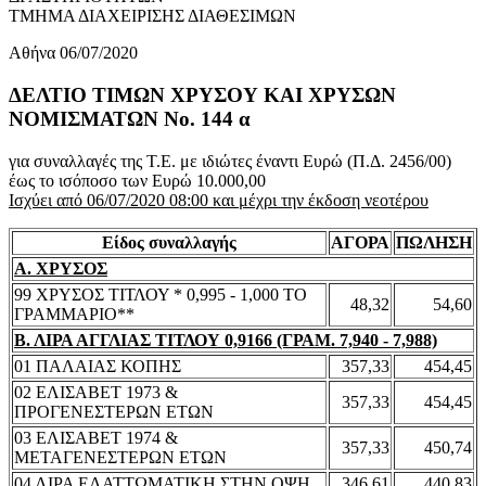
ΤΜΗΜΑ ΔΙΑΧΕΙΡΙΣΗΣ ΔΙΑΘΕΣΙΜΩΝ
Αθήνα 06/07/2020
ΔΕΛΤΙΟ ΤΙΜΩΝ ΧΡΥΣΟΥ ΚΑΙ ΧΡΥΣΩΝ
ΝΟΜΙΣΜΑΤΩΝ No. 144 α
για συναλλαγές της Τ.Ε. με ιδιώτες έναντι Ευρώ (Π.Δ. 2456/00)
έως το ισόποσο των Ευρώ 10.000,00
Ισχύει από 06/07/2020 08:00 και μέχρι την έκδοση νεοτέρου
Είδος συναλλαγής
ΑΓΟΡΑ
ΠΩΛΗΣΗ
Α. ΧΡΥΣΟΣ
99 ΧΡΥΣΟΣ ΤΙΤΛΟΥ * 0,995 - 1,000 ΤΟ
48,32
54,60
ΓΡΑΜΜΑΡΙΟ**
Β. ΛΙΡΑ ΑΓΓΛΙΑΣ ΤΙΤΛΟΥ 0,9166 (ΓΡΑΜ. 7,940 - 7,988)
01 ΠΑΛΑΙΑΣ ΚΟΠΗΣ
357,33
454,45
02 ΕΛΙΣΑΒΕΤ 1973 &
357,33
454,45
ΠΡΟΓΕΝΕΣΤΕΡΩΝ ΕΤΩΝ
03 ΕΛΙΣΑΒΕΤ 1974 &
357,33
450,74
ΜΕΤΑΓΕΝΕΣΤΕΡΩΝ ΕΤΩΝ
04 ΛΙΡΑ ΕΛΑΤΤΩΜΑΤΙΚΗ ΣΤΗΝ ΟΨΗ
346,61
440,83