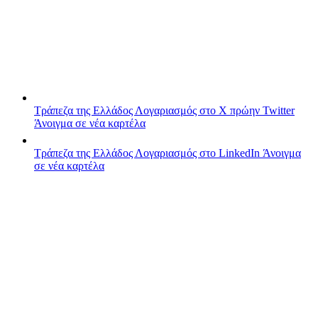
Τράπεζα της Ελλάδος
Λογαριασμός στο X πρώην Twitter
Άνοιγμα σε νέα καρτέλα
Τράπεζα της Ελλάδος
Λογαριασμός στο LinkedIn
Άνοιγμα
σε νέα καρτέλα