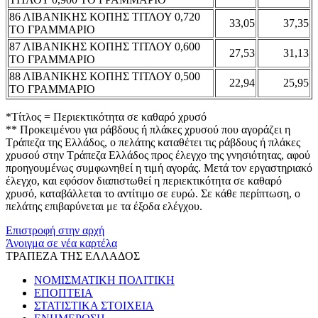
86 ΛΙΒΑΝΙΚΗΣ ΚΟΠΗΣ ΤΙΤΛΟΥ 0,720
33,05
37,35
ΤΟ ΓΡΑΜΜΑΡΙΟ
87 ΛΙΒΑΝΙΚΗΣ ΚΟΠΗΣ ΤΙΤΛΟΥ 0,600
27,53
31,13
ΤΟ ΓΡΑΜΜΑΡΙΟ
88 ΛΙΒΑΝΙΚΗΣ ΚΟΠΗΣ ΤΙΤΛΟΥ 0,500
22,94
25,95
ΤΟ ΓΡΑΜΜΑΡΙΟ
*Τίτλος = Περιεκτικότητα σε καθαρό χρυσό
** Προκειμένου για ράβδους ή πλάκες χρυσού που αγοράζει η
Τράπεζα της Ελλάδος, ο πελάτης καταθέτει τις ράβδους ή πλάκες
χρυσού στην Τράπεζα Ελλάδος προς έλεγχο της γνησιότητας, αφού
προηγουμένως συμφωνηθεί η τιμή αγοράς. Μετά τον εργαστηριακό
έλεγχο, και εφόσον διαπιστωθεί η περιεκτικότητα σε καθαρό
χρυσό, καταβάλλεται το αντίτιμο σε ευρώ. Σε κάθε περίπτωση, ο
πελάτης επιβαρύνεται με τα έξοδα ελέγχου.
Επιστροφή στην αρχή
Άνοιγμα σε νέα καρτέλα
ΤΡΑΠΕΖΑ ΤΗΣ ΕΛΛΑΔΟΣ
ΝΟΜΙΣΜΑΤΙΚΗ ΠΟΛΙΤΙΚΗ
ΕΠΟΠΤΕΙΑ
ΣΤΑΤΙΣΤΙΚΑ ΣΤΟΙΧΕΙΑ