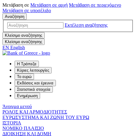
Μετάβαση σε
Μετάβαση σε
αρχή
Μετάβαση σε
περιεχόμενο
Μετάβαση σε
υποσέλιδο
Αναζήτηση
Εκτέλεση αναζήτησης
Κλείσιμο αναζήτησης
Κλείσιμο αναζήτησης
EN
English
Η Τράπεζα
Κύριες λειτουργίες
Το ευρώ
Εκδόσεις και έρευνα
Στατιστικά στοιχεία
Ενημέρωση
Άνοιγμα μενού
ΡΟΛΟΣ ΚΑΙ ΑΡΜΟΔΙΟΤΗΤΕΣ
ΕΥΡΩΣΥΣΤΗΜΑ ΚΑΙ ΖΩΝΗ ΤΟΥ ΕΥΡΩ
ΙΣΤΟΡΙΑ
ΝΟΜΙΚΟ ΠΛΑΙΣΙΟ
ΔΙΟΙΚΗΣΗ ΚΑΙ ΔΟΜΗ