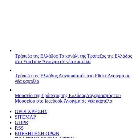
Τράπεζα της Ελλάδος
Το κανάλι της Τράπεζας της Ελλάδος
στο YouTube
Άνοιγμα σε νέα καρτέλα
Τράπεζα της Ελλάδος
Λογαριασμός στο Flickr
Άνοιγμα σε
νέα καρτέλα
Μουσείο της Τράπεζας της Ελλάδος
Λογαριασμός του
Μουσείου στο facebook
Άνοιγμα σε νέα καρτέλα
ΟΡΟΙ ΧΡΗΣΗΣ
SITEMAP
GDPR
RSS
ΕΠΕΞΗΓΗΣΗ ΟΡΩΝ