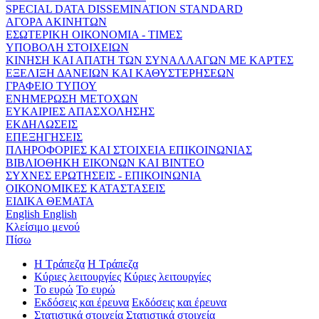
SPECIAL DATA DISSEMINATION STANDARD
ΑΓΟΡΑ ΑΚΙΝΗΤΩΝ
ΕΣΩΤΕΡΙΚΗ ΟΙΚΟΝΟΜΙΑ - ΤΙΜΕΣ
ΥΠΟΒΟΛΗ ΣΤΟΙΧΕΙΩΝ
ΚΙΝΗΣΗ ΚΑΙ ΑΠΑΤΗ ΤΩΝ ΣΥΝΑΛΛΑΓΩΝ ΜΕ ΚΑΡΤΕΣ
ΕΞΕΛΙΞΗ ΔΑΝΕΙΩΝ ΚΑΙ ΚΑΘΥΣΤΕΡΗΣΕΩΝ
ΓΡΑΦΕΙΟ ΤΥΠΟΥ
ΕΝΗΜΕΡΩΣΗ ΜΕΤΟΧΩΝ
ΕΥΚΑΙΡΙΕΣ ΑΠΑΣΧΟΛΗΣΗΣ
ΕΚΔΗΛΩΣΕΙΣ
ΕΠΕΞΗΓΗΣΕΙΣ
ΠΛΗΡΟΦΟΡΙΕΣ ΚΑΙ ΣΤΟΙΧΕΙΑ ΕΠΙΚΟΙΝΩΝΙΑΣ
ΒΙΒΛΙΟΘΗΚΗ ΕΙΚΟΝΩΝ ΚΑΙ ΒΙΝΤΕΟ
ΣΥΧΝΕΣ ΕΡΩΤΗΣΕΙΣ - ΕΠΙΚΟΙΝΩΝΙΑ
ΟΙΚΟΝΟΜΙΚΕΣ ΚΑΤΑΣΤΑΣΕΙΣ
ΕΙΔΙΚΑ ΘΕΜΑΤΑ
English
English
Κλείσιμο μενού
Πίσω
Η Τράπεζα
Η Τράπεζα
Κύριες λειτουργίες
Κύριες λειτουργίες
Το ευρώ
Το ευρώ
Εκδόσεις και έρευνα
Εκδόσεις και έρευνα
Στατιστικά στοιχεία
Στατιστικά στοιχεία