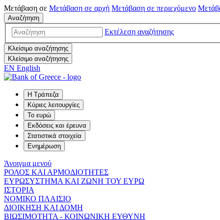
Μετάβαση σε
Μετάβαση σε
αρχή
Μετάβαση σε
περιεχόμενο
Μετάβ
Αναζήτηση
Εκτέλεση αναζήτησης
Κλείσιμο αναζήτησης
Κλείσιμο αναζήτησης
EN
English
Η Τράπεζα
Κύριες λειτουργίες
Το ευρώ
Εκδόσεις και έρευνα
Στατιστικά στοιχεία
Ενημέρωση
Άνοιγμα μενού
ΡΟΛΟΣ ΚΑΙ ΑΡΜΟΔΙΟΤΗΤΕΣ
ΕΥΡΩΣΥΣΤΗΜΑ ΚΑΙ ΖΩΝΗ ΤΟΥ ΕΥΡΩ
ΙΣΤΟΡΙΑ
ΝΟΜΙΚΟ ΠΛΑΙΣΙΟ
ΔΙΟΙΚΗΣΗ ΚΑΙ ΔΟΜΗ
ΒΙΩΣΙΜΟΤΗΤΑ - ΚΟΙΝΩΝΙΚΗ ΕΥΘΥΝΗ