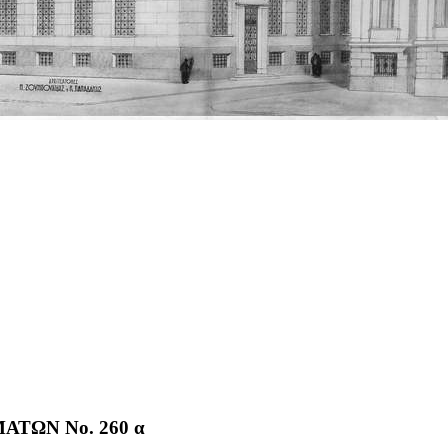
ΤΩΝ No. 260 α