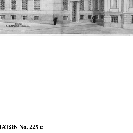
ΤΩΝ No. 225 α