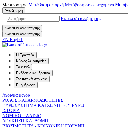
Μετάβαση σε
Μετάβαση σε
αρχή
Μετάβαση σε
περιεχόμενο
Μετάβ
Αναζήτηση
Εκτέλεση αναζήτησης
Κλείσιμο αναζήτησης
Κλείσιμο αναζήτησης
EN
English
Η Τράπεζα
Κύριες λειτουργίες
Το ευρώ
Εκδόσεις και έρευνα
Στατιστικά στοιχεία
Ενημέρωση
Άνοιγμα μενού
ΡΟΛΟΣ ΚΑΙ ΑΡΜΟΔΙΟΤΗΤΕΣ
ΕΥΡΩΣΥΣΤΗΜΑ ΚΑΙ ΖΩΝΗ ΤΟΥ ΕΥΡΩ
ΙΣΤΟΡΙΑ
ΝΟΜΙΚΟ ΠΛΑΙΣΙΟ
ΔΙΟΙΚΗΣΗ ΚΑΙ ΔΟΜΗ
ΒΙΩΣΙΜΟΤΗΤΑ - ΚΟΙΝΩΝΙΚΗ ΕΥΘΥΝΗ