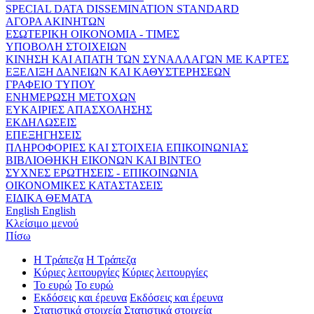
SPECIAL DATA DISSEMINATION STANDARD
ΑΓΟΡΑ ΑΚΙΝΗΤΩΝ
ΕΣΩΤΕΡΙΚΗ ΟΙΚΟΝΟΜΙΑ - ΤΙΜΕΣ
ΥΠΟΒΟΛΗ ΣΤΟΙΧΕΙΩΝ
ΚΙΝΗΣΗ ΚΑΙ ΑΠΑΤΗ ΤΩΝ ΣΥΝΑΛΛΑΓΩΝ ΜΕ ΚΑΡΤΕΣ
ΕΞΕΛΙΞΗ ΔΑΝΕΙΩΝ ΚΑΙ ΚΑΘΥΣΤΕΡΗΣΕΩΝ
ΓΡΑΦΕΙΟ ΤΥΠΟΥ
ΕΝΗΜΕΡΩΣΗ ΜΕΤΟΧΩΝ
ΕΥΚΑΙΡΙΕΣ ΑΠΑΣΧΟΛΗΣΗΣ
ΕΚΔΗΛΩΣΕΙΣ
ΕΠΕΞΗΓΗΣΕΙΣ
ΠΛΗΡΟΦΟΡΙΕΣ ΚΑΙ ΣΤΟΙΧΕΙΑ ΕΠΙΚΟΙΝΩΝΙΑΣ
ΒΙΒΛΙΟΘΗΚΗ ΕΙΚΟΝΩΝ ΚΑΙ ΒΙΝΤΕΟ
ΣΥΧΝΕΣ ΕΡΩΤΗΣΕΙΣ - ΕΠΙΚΟΙΝΩΝΙΑ
ΟΙΚΟΝΟΜΙΚΕΣ ΚΑΤΑΣΤΑΣΕΙΣ
ΕΙΔΙΚΑ ΘΕΜΑΤΑ
English
English
Κλείσιμο μενού
Πίσω
Η Τράπεζα
Η Τράπεζα
Κύριες λειτουργίες
Κύριες λειτουργίες
Το ευρώ
Το ευρώ
Εκδόσεις και έρευνα
Εκδόσεις και έρευνα
Στατιστικά στοιχεία
Στατιστικά στοιχεία