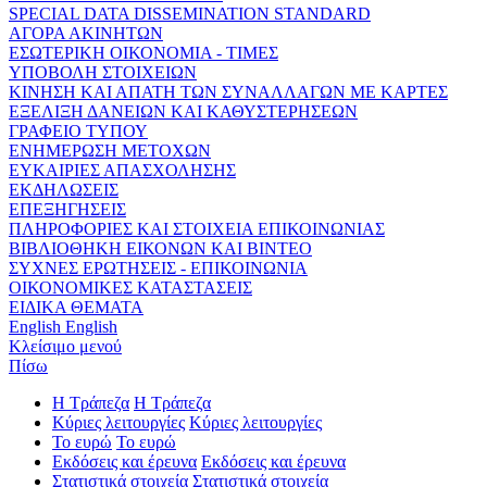
SPECIAL DATA DISSEMINATION STANDARD
ΑΓΟΡΑ ΑΚΙΝΗΤΩΝ
ΕΣΩΤΕΡΙΚΗ ΟΙΚΟΝΟΜΙΑ - ΤΙΜΕΣ
ΥΠΟΒΟΛΗ ΣΤΟΙΧΕΙΩΝ
ΚΙΝΗΣΗ ΚΑΙ ΑΠΑΤΗ ΤΩΝ ΣΥΝΑΛΛΑΓΩΝ ΜΕ ΚΑΡΤΕΣ
ΕΞΕΛΙΞΗ ΔΑΝΕΙΩΝ ΚΑΙ ΚΑΘΥΣΤΕΡΗΣΕΩΝ
ΓΡΑΦΕΙΟ ΤΥΠΟΥ
ΕΝΗΜΕΡΩΣΗ ΜΕΤΟΧΩΝ
ΕΥΚΑΙΡΙΕΣ ΑΠΑΣΧΟΛΗΣΗΣ
ΕΚΔΗΛΩΣΕΙΣ
ΕΠΕΞΗΓΗΣΕΙΣ
ΠΛΗΡΟΦΟΡΙΕΣ ΚΑΙ ΣΤΟΙΧΕΙΑ ΕΠΙΚΟΙΝΩΝΙΑΣ
ΒΙΒΛΙΟΘΗΚΗ ΕΙΚΟΝΩΝ ΚΑΙ ΒΙΝΤΕΟ
ΣΥΧΝΕΣ ΕΡΩΤΗΣΕΙΣ - ΕΠΙΚΟΙΝΩΝΙΑ
ΟΙΚΟΝΟΜΙΚΕΣ ΚΑΤΑΣΤΑΣΕΙΣ
ΕΙΔΙΚΑ ΘΕΜΑΤΑ
English
English
Κλείσιμο μενού
Πίσω
Η Τράπεζα
Η Τράπεζα
Κύριες λειτουργίες
Κύριες λειτουργίες
Το ευρώ
Το ευρώ
Εκδόσεις και έρευνα
Εκδόσεις και έρευνα
Στατιστικά στοιχεία
Στατιστικά στοιχεία