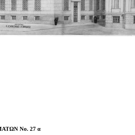
ΤΩΝ No. 27 α