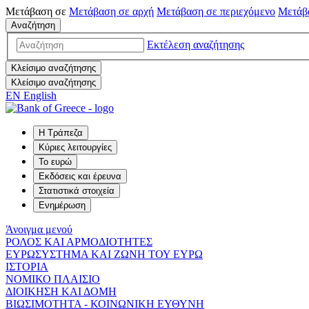
Μετάβαση σε
Μετάβαση σε
αρχή
Μετάβαση σε
περιεχόμενο
Μετάβ
Αναζήτηση
Εκτέλεση αναζήτησης
Κλείσιμο αναζήτησης
Κλείσιμο αναζήτησης
EN
English
Η Τράπεζα
Κύριες λειτουργίες
Το ευρώ
Εκδόσεις και έρευνα
Στατιστικά στοιχεία
Ενημέρωση
Άνοιγμα μενού
ΡΟΛΟΣ ΚΑΙ ΑΡΜΟΔΙΟΤΗΤΕΣ
ΕΥΡΩΣΥΣΤΗΜΑ ΚΑΙ ΖΩΝΗ ΤΟΥ ΕΥΡΩ
ΙΣΤΟΡΙΑ
ΝΟΜΙΚΟ ΠΛΑΙΣΙΟ
ΔΙΟΙΚΗΣΗ ΚΑΙ ΔΟΜΗ
ΒΙΩΣΙΜΟΤΗΤΑ - ΚΟΙΝΩΝΙΚΗ ΕΥΘΥΝΗ