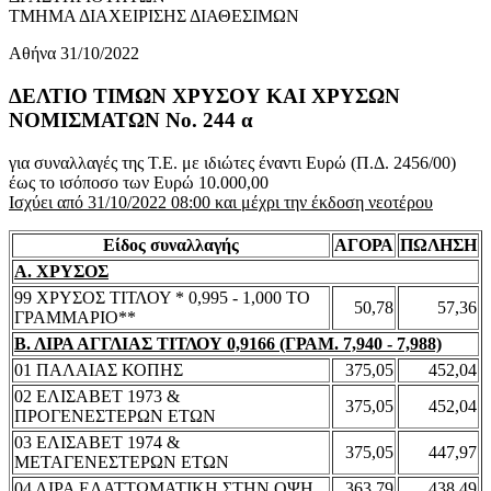
ΤΜΗΜΑ ΔΙΑΧΕΙΡΙΣΗΣ ΔΙΑΘΕΣΙΜΩΝ
Αθήνα 31/10/2022
ΔΕΛΤΙΟ ΤΙΜΩΝ ΧΡΥΣΟΥ ΚΑΙ ΧΡΥΣΩΝ
ΝΟΜΙΣΜΑΤΩΝ No. 244 α
για συναλλαγές της Τ.Ε. με ιδιώτες έναντι Ευρώ (Π.Δ. 2456/00)
έως το ισόποσο των Ευρώ 10.000,00
Ισχύει από 31/10/2022 08:00 και μέχρι την έκδοση νεοτέρου
Είδος συναλλαγής
ΑΓΟΡΑ
ΠΩΛΗΣΗ
Α. ΧΡΥΣΟΣ
99 ΧΡΥΣΟΣ ΤΙΤΛΟΥ * 0,995 - 1,000 ΤΟ
50,78
57,36
ΓΡΑΜΜΑΡΙΟ**
Β. ΛΙΡΑ ΑΓΓΛΙΑΣ ΤΙΤΛΟΥ 0,9166 (ΓΡΑΜ. 7,940 - 7,988)
01 ΠΑΛΑΙΑΣ ΚΟΠΗΣ
375,05
452,04
02 ΕΛΙΣΑΒΕΤ 1973 &
375,05
452,04
ΠΡΟΓΕΝΕΣΤΕΡΩΝ ΕΤΩΝ
03 ΕΛΙΣΑΒΕΤ 1974 &
375,05
447,97
ΜΕΤΑΓΕΝΕΣΤΕΡΩΝ ΕΤΩΝ
04 ΛΙΡΑ ΕΛΑΤΤΩΜΑΤΙΚΗ ΣΤΗΝ ΟΨΗ
363,79
438,49