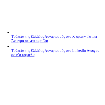
Τράπεζα της Ελλάδος
Λογαριασμός στο X πρώην Twitter
Άνοιγμα σε νέα καρτέλα
Τράπεζα της Ελλάδος
Λογαριασμός στο LinkedIn
Άνοιγμα
σε νέα καρτέλα