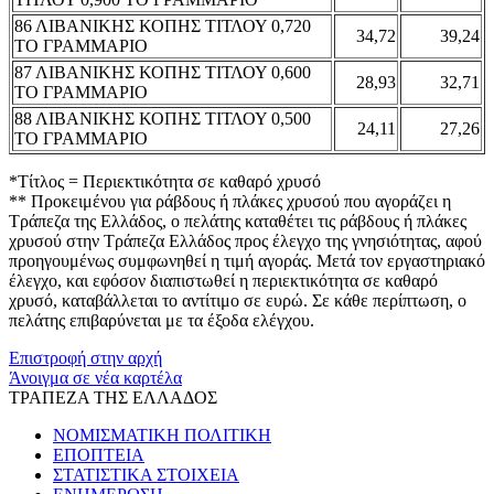
86 ΛΙΒΑΝΙΚΗΣ ΚΟΠΗΣ ΤΙΤΛΟΥ 0,720
34,72
39,24
ΤΟ ΓΡΑΜΜΑΡΙΟ
87 ΛΙΒΑΝΙΚΗΣ ΚΟΠΗΣ ΤΙΤΛΟΥ 0,600
28,93
32,71
ΤΟ ΓΡΑΜΜΑΡΙΟ
88 ΛΙΒΑΝΙΚΗΣ ΚΟΠΗΣ ΤΙΤΛΟΥ 0,500
24,11
27,26
ΤΟ ΓΡΑΜΜΑΡΙΟ
*Τίτλος = Περιεκτικότητα σε καθαρό χρυσό
** Προκειμένου για ράβδους ή πλάκες χρυσού που αγοράζει η
Τράπεζα της Ελλάδος, ο πελάτης καταθέτει τις ράβδους ή πλάκες
χρυσού στην Τράπεζα Ελλάδος προς έλεγχο της γνησιότητας, αφού
προηγουμένως συμφωνηθεί η τιμή αγοράς. Μετά τον εργαστηριακό
έλεγχο, και εφόσον διαπιστωθεί η περιεκτικότητα σε καθαρό
χρυσό, καταβάλλεται το αντίτιμο σε ευρώ. Σε κάθε περίπτωση, ο
πελάτης επιβαρύνεται με τα έξοδα ελέγχου.
Επιστροφή στην αρχή
Άνοιγμα σε νέα καρτέλα
ΤΡΑΠΕΖΑ ΤΗΣ ΕΛΛΑΔΟΣ
ΝΟΜΙΣΜΑΤΙΚΗ ΠΟΛΙΤΙΚΗ
ΕΠΟΠΤΕΙΑ
ΣΤΑΤΙΣΤΙΚΑ ΣΤΟΙΧΕΙΑ