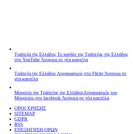
Τράπεζα της Ελλάδος
Το κανάλι της Τράπεζας της Ελλάδος
στο YouTube
Άνοιγμα σε νέα καρτέλα
Τράπεζα της Ελλάδος
Λογαριασμός στο Flickr
Άνοιγμα σε
νέα καρτέλα
Μουσείο της Τράπεζας της Ελλάδος
Λογαριασμός του
Μουσείου στο facebook
Άνοιγμα σε νέα καρτέλα
ΟΡΟΙ ΧΡΗΣΗΣ
SITEMAP
GDPR
RSS
ΕΠΕΞΗΓΗΣΗ ΟΡΩΝ