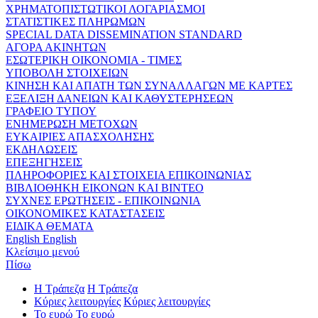
ΧΡΗΜΑΤΟΠΙΣΤΩΤΙΚΟΙ ΛΟΓΑΡΙΑΣΜΟΙ
ΣΤΑΤΙΣΤΙΚΕΣ ΠΛΗΡΩΜΩΝ
SPECIAL DATA DISSEMINATION STANDARD
ΑΓΟΡΑ ΑΚΙΝΗΤΩΝ
ΕΣΩΤΕΡΙΚΗ ΟΙΚΟΝΟΜΙΑ - ΤΙΜΕΣ
ΥΠΟΒΟΛΗ ΣΤΟΙΧΕΙΩΝ
ΚΙΝΗΣΗ ΚΑΙ ΑΠΑΤΗ ΤΩΝ ΣΥΝΑΛΛΑΓΩΝ ΜΕ ΚΑΡΤΕΣ
ΕΞΕΛΙΞΗ ΔΑΝΕΙΩΝ ΚΑΙ ΚΑΘΥΣΤΕΡΗΣΕΩΝ
ΓΡΑΦΕΙΟ ΤΥΠΟΥ
ΕΝΗΜΕΡΩΣΗ ΜΕΤΟΧΩΝ
ΕΥΚΑΙΡΙΕΣ ΑΠΑΣΧΟΛΗΣΗΣ
ΕΚΔΗΛΩΣΕΙΣ
ΕΠΕΞΗΓΗΣΕΙΣ
ΠΛΗΡΟΦΟΡΙΕΣ ΚΑΙ ΣΤΟΙΧΕΙΑ ΕΠΙΚΟΙΝΩΝΙΑΣ
ΒΙΒΛΙΟΘΗΚΗ ΕΙΚΟΝΩΝ ΚΑΙ ΒΙΝΤΕΟ
ΣΥΧΝΕΣ ΕΡΩΤΗΣΕΙΣ - ΕΠΙΚΟΙΝΩΝΙΑ
ΟΙΚΟΝΟΜΙΚΕΣ ΚΑΤΑΣΤΑΣΕΙΣ
ΕΙΔΙΚΑ ΘΕΜΑΤΑ
English
English
Κλείσιμο μενού
Πίσω
Η Τράπεζα
Η Τράπεζα
Κύριες λειτουργίες
Κύριες λειτουργίες
Το ευρώ
Το ευρώ