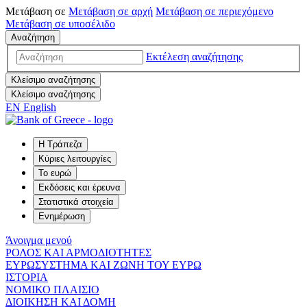
Μετάβαση σε
Μετάβαση σε
αρχή
Μετάβαση σε
περιεχόμενο
Μετάβαση σε
υποσέλιδο
Αναζήτηση
Εκτέλεση αναζήτησης
Κλείσιμο αναζήτησης
Κλείσιμο αναζήτησης
EN
English
Η Τράπεζα
Κύριες λειτουργίες
Το ευρώ
Εκδόσεις και έρευνα
Στατιστικά στοιχεία
Ενημέρωση
Άνοιγμα μενού
ΡΟΛΟΣ ΚΑΙ ΑΡΜΟΔΙΟΤΗΤΕΣ
ΕΥΡΩΣΥΣΤΗΜΑ ΚΑΙ ΖΩΝΗ ΤΟΥ ΕΥΡΩ
ΙΣΤΟΡΙΑ
ΝΟΜΙΚΟ ΠΛΑΙΣΙΟ
ΔΙΟΙΚΗΣΗ ΚΑΙ ΔΟΜΗ