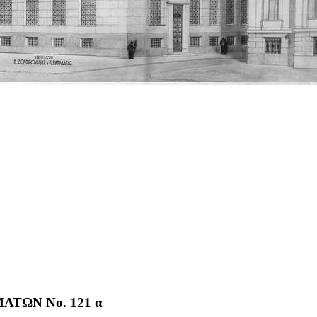
ΤΩΝ No. 121 α