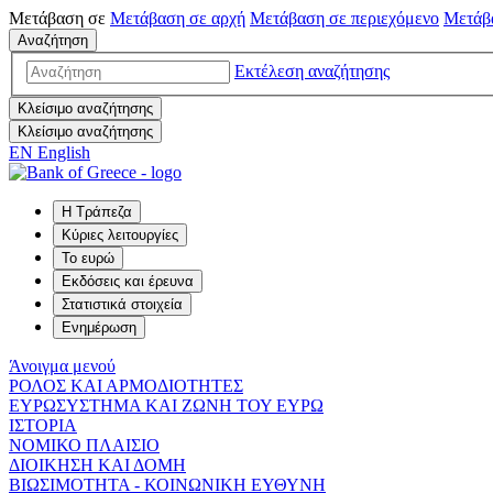
Μετάβαση σε
Μετάβαση σε
αρχή
Μετάβαση σε
περιεχόμενο
Μετάβ
Αναζήτηση
Εκτέλεση αναζήτησης
Κλείσιμο αναζήτησης
Κλείσιμο αναζήτησης
EN
English
Η Τράπεζα
Κύριες λειτουργίες
Το ευρώ
Εκδόσεις και έρευνα
Στατιστικά στοιχεία
Ενημέρωση
Άνοιγμα μενού
ΡΟΛΟΣ ΚΑΙ ΑΡΜΟΔΙΟΤΗΤΕΣ
ΕΥΡΩΣΥΣΤΗΜΑ ΚΑΙ ΖΩΝΗ ΤΟΥ ΕΥΡΩ
ΙΣΤΟΡΙΑ
ΝΟΜΙΚΟ ΠΛΑΙΣΙΟ
ΔΙΟΙΚΗΣΗ ΚΑΙ ΔΟΜΗ
ΒΙΩΣΙΜΟΤΗΤΑ - ΚΟΙΝΩΝΙΚΗ ΕΥΘΥΝΗ