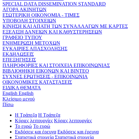
SPECIAL DATA DISSEMINATION STANDARD
ΑΓΟΡΑ ΑΚΙΝΗΤΩΝ
ΕΣΩΤΕΡΙΚΗ ΟΙΚΟΝΟΜΙΑ - ΤΙΜΕΣ
ΥΠΟΒΟΛΗ ΣΤΟΙΧΕΙΩΝ
ΚΙΝΗΣΗ ΚΑΙ ΑΠΑΤΗ ΤΩΝ ΣΥΝΑΛΛΑΓΩΝ ΜΕ ΚΑΡΤΕΣ
ΕΞΕΛΙΞΗ ΔΑΝΕΙΩΝ ΚΑΙ ΚΑΘΥΣΤΕΡΗΣΕΩΝ
ΓΡΑΦΕΙΟ ΤΥΠΟΥ
ΕΝΗΜΕΡΩΣΗ ΜΕΤΟΧΩΝ
ΕΥΚΑΙΡΙΕΣ ΑΠΑΣΧΟΛΗΣΗΣ
ΕΚΔΗΛΩΣΕΙΣ
ΕΠΕΞΗΓΗΣΕΙΣ
ΠΛΗΡΟΦΟΡΙΕΣ ΚΑΙ ΣΤΟΙΧΕΙΑ ΕΠΙΚΟΙΝΩΝΙΑΣ
ΒΙΒΛΙΟΘΗΚΗ ΕΙΚΟΝΩΝ ΚΑΙ ΒΙΝΤΕΟ
ΣΥΧΝΕΣ ΕΡΩΤΗΣΕΙΣ - ΕΠΙΚΟΙΝΩΝΙΑ
ΟΙΚΟΝΟΜΙΚΕΣ ΚΑΤΑΣΤΑΣΕΙΣ
ΕΙΔΙΚΑ ΘΕΜΑΤΑ
English
English
Κλείσιμο μενού
Πίσω
Η Τράπεζα
Η Τράπεζα
Κύριες λειτουργίες
Κύριες λειτουργίες
Το ευρώ
Το ευρώ
Εκδόσεις και έρευνα
Εκδόσεις και έρευνα
Στατιστικά στοιχεία
Στατιστικά στοιχεία