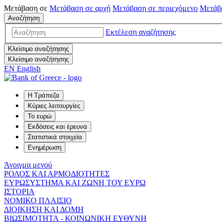
Μετάβαση σε
Μετάβαση σε
αρχή
Μετάβαση σε
περιεχόμενο
Μετάβ
Αναζήτηση
Εκτέλεση αναζήτησης
Κλείσιμο αναζήτησης
Κλείσιμο αναζήτησης
EN
English
Η Τράπεζα
Κύριες λειτουργίες
Το ευρώ
Εκδόσεις και έρευνα
Στατιστικά στοιχεία
Ενημέρωση
Άνοιγμα μενού
ΡΟΛΟΣ ΚΑΙ ΑΡΜΟΔΙΟΤΗΤΕΣ
ΕΥΡΩΣΥΣΤΗΜΑ ΚΑΙ ΖΩΝΗ ΤΟΥ ΕΥΡΩ
ΙΣΤΟΡΙΑ
ΝΟΜΙΚΟ ΠΛΑΙΣΙΟ
ΔΙΟΙΚΗΣΗ ΚΑΙ ΔΟΜΗ
ΒΙΩΣΙΜΟΤΗΤΑ - ΚΟΙΝΩΝΙΚΗ ΕΥΘΥΝΗ