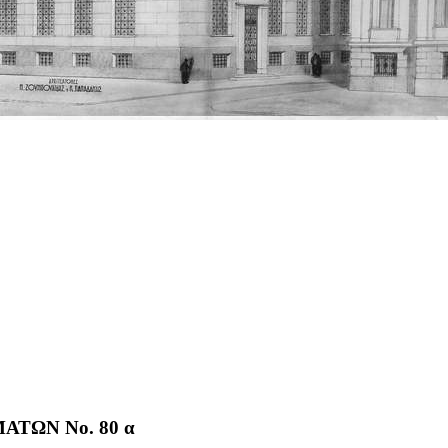
ΤΩΝ No. 80 α