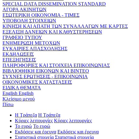
SPECIAL DATA DISSEMINATION STANDARD
ΑΓΟΡΑ ΑΚΙΝΗΤΩΝ
ΕΣΩΤΕΡΙΚΗ ΟΙΚΟΝΟΜΙΑ - ΤΙΜΕΣ
ΥΠΟΒΟΛΗ ΣΤΟΙΧΕΙΩΝ
ΚΙΝΗΣΗ ΚΑΙ ΑΠΑΤΗ ΤΩΝ ΣΥΝΑΛΛΑΓΩΝ ΜΕ ΚΑΡΤΕΣ
ΕΞΕΛΙΞΗ ΔΑΝΕΙΩΝ ΚΑΙ ΚΑΘΥΣΤΕΡΗΣΕΩΝ
ΓΡΑΦΕΙΟ ΤΥΠΟΥ
ΕΝΗΜΕΡΩΣΗ ΜΕΤΟΧΩΝ
ΕΥΚΑΙΡΙΕΣ ΑΠΑΣΧΟΛΗΣΗΣ
ΕΚΔΗΛΩΣΕΙΣ
ΕΠΕΞΗΓΗΣΕΙΣ
ΠΛΗΡΟΦΟΡΙΕΣ ΚΑΙ ΣΤΟΙΧΕΙΑ ΕΠΙΚΟΙΝΩΝΙΑΣ
ΒΙΒΛΙΟΘΗΚΗ ΕΙΚΟΝΩΝ ΚΑΙ ΒΙΝΤΕΟ
ΣΥΧΝΕΣ ΕΡΩΤΗΣΕΙΣ - ΕΠΙΚΟΙΝΩΝΙΑ
ΟΙΚΟΝΟΜΙΚΕΣ ΚΑΤΑΣΤΑΣΕΙΣ
ΕΙΔΙΚΑ ΘΕΜΑΤΑ
English
English
Κλείσιμο μενού
Πίσω
Η Τράπεζα
Η Τράπεζα
Κύριες λειτουργίες
Κύριες λειτουργίες
Το ευρώ
Το ευρώ
Εκδόσεις και έρευνα
Εκδόσεις και έρευνα
Στατιστικά στοιχεία
Στατιστικά στοιχεία