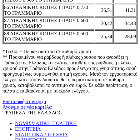
86 ΛΙΒΑΝΙΚΗΣ ΚΟΠΗΣ ΤΙΤΛΟΥ 0,720
36,51
41,31
ΤΟ ΓΡΑΜΜΑΡΙΟ
87 ΛΙΒΑΝΙΚΗΣ ΚΟΠΗΣ ΤΙΤΛΟΥ 0,600
30,42
34,43
ΤΟ ΓΡΑΜΜΑΡΙΟ
88 ΛΙΒΑΝΙΚΗΣ ΚΟΠΗΣ ΤΙΤΛΟΥ 0,500
25,34
28,69
ΤΟ ΓΡΑΜΜΑΡΙΟ
*Τίτλος = Περιεκτικότητα σε καθαρό χρυσό
** Προκειμένου για ράβδους ή πλάκες χρυσού που αγοράζει η
Τράπεζα της Ελλάδος, ο πελάτης καταθέτει τις ράβδους ή πλάκες
χρυσού στην Τράπεζα Ελλάδος προς έλεγχο της γνησιότητας, αφού
προηγουμένως συμφωνηθεί η τιμή αγοράς. Μετά τον εργαστηριακό
έλεγχο, και εφόσον διαπιστωθεί η περιεκτικότητα σε καθαρό
χρυσό, καταβάλλεται το αντίτιμο σε ευρώ. Σε κάθε περίπτωση, ο
πελάτης επιβαρύνεται με τα έξοδα ελέγχου.
Επιστροφή στην αρχή
Άνοιγμα σε νέα καρτέλα
ΤΡΑΠΕΖΑ ΤΗΣ ΕΛΛΑΔΟΣ
ΝΟΜΙΣΜΑΤΙΚΗ ΠΟΛΙΤΙΚΗ
ΕΠΟΠΤΕΙΑ
ΣΤΑΤΙΣΤΙΚΑ ΣΤΟΙΧΕΙΑ