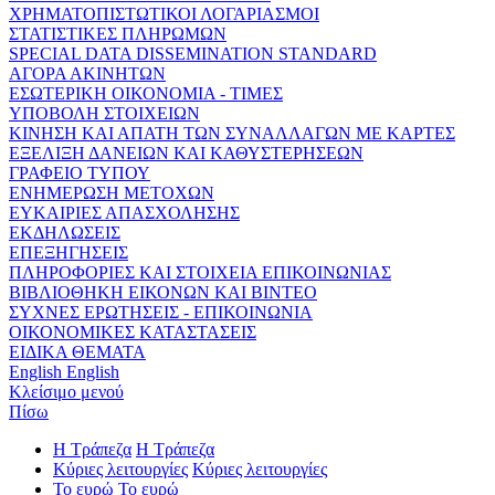
ΧΡΗΜΑΤΟΠΙΣΤΩΤΙΚΟΙ ΛΟΓΑΡΙΑΣΜΟΙ
ΣΤΑΤΙΣΤΙΚΕΣ ΠΛΗΡΩΜΩΝ
SPECIAL DATA DISSEMINATION STANDARD
ΑΓΟΡΑ ΑΚΙΝΗΤΩΝ
ΕΣΩΤΕΡΙΚΗ ΟΙΚΟΝΟΜΙΑ - ΤΙΜΕΣ
ΥΠΟΒΟΛΗ ΣΤΟΙΧΕΙΩΝ
ΚΙΝΗΣΗ ΚΑΙ ΑΠΑΤΗ ΤΩΝ ΣΥΝΑΛΛΑΓΩΝ ΜΕ ΚΑΡΤΕΣ
ΕΞΕΛΙΞΗ ΔΑΝΕΙΩΝ ΚΑΙ ΚΑΘΥΣΤΕΡΗΣΕΩΝ
ΓΡΑΦΕΙΟ ΤΥΠΟΥ
ΕΝΗΜΕΡΩΣΗ ΜΕΤΟΧΩΝ
ΕΥΚΑΙΡΙΕΣ ΑΠΑΣΧΟΛΗΣΗΣ
ΕΚΔΗΛΩΣΕΙΣ
ΕΠΕΞΗΓΗΣΕΙΣ
ΠΛΗΡΟΦΟΡΙΕΣ ΚΑΙ ΣΤΟΙΧΕΙΑ ΕΠΙΚΟΙΝΩΝΙΑΣ
ΒΙΒΛΙΟΘΗΚΗ ΕΙΚΟΝΩΝ ΚΑΙ ΒΙΝΤΕΟ
ΣΥΧΝΕΣ ΕΡΩΤΗΣΕΙΣ - ΕΠΙΚΟΙΝΩΝΙΑ
ΟΙΚΟΝΟΜΙΚΕΣ ΚΑΤΑΣΤΑΣΕΙΣ
ΕΙΔΙΚΑ ΘΕΜΑΤΑ
English
English
Κλείσιμο μενού
Πίσω
Η Τράπεζα
Η Τράπεζα
Κύριες λειτουργίες
Κύριες λειτουργίες
Το ευρώ
Το ευρώ