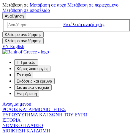
Μετάβαση σε
Μετάβαση σε
αρχή
Μετάβαση σε
περιεχόμενο
Μετάβαση σε
υποσέλιδο
Αναζήτηση
Εκτέλεση αναζήτησης
Κλείσιμο αναζήτησης
Κλείσιμο αναζήτησης
EN
English
Η Τράπεζα
Κύριες λειτουργίες
Το ευρώ
Εκδόσεις και έρευνα
Στατιστικά στοιχεία
Ενημέρωση
Άνοιγμα μενού
ΡΟΛΟΣ ΚΑΙ ΑΡΜΟΔΙΟΤΗΤΕΣ
ΕΥΡΩΣΥΣΤΗΜΑ ΚΑΙ ΖΩΝΗ ΤΟΥ ΕΥΡΩ
ΙΣΤΟΡΙΑ
ΝΟΜΙΚΟ ΠΛΑΙΣΙΟ
ΔΙΟΙΚΗΣΗ ΚΑΙ ΔΟΜΗ