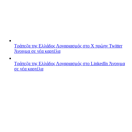
Τράπεζα της Ελλάδος
Λογαριασμός στο X πρώην Twitter
Άνοιγμα σε νέα καρτέλα
Τράπεζα της Ελλάδος
Λογαριασμός στο LinkedIn
Άνοιγμα
σε νέα καρτέλα