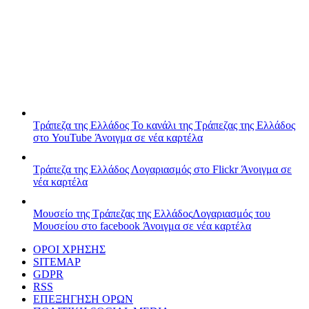
Τράπεζα της Ελλάδος
Το κανάλι της Τράπεζας της Ελλάδος
στο YouTube
Άνοιγμα σε νέα καρτέλα
Τράπεζα της Ελλάδος
Λογαριασμός στο Flickr
Άνοιγμα σε
νέα καρτέλα
Μουσείο της Τράπεζας της Ελλάδος
Λογαριασμός του
Μουσείου στο facebook
Άνοιγμα σε νέα καρτέλα
ΟΡΟΙ ΧΡΗΣΗΣ
SITEMAP
GDPR
RSS
ΕΠΕΞΗΓΗΣΗ ΟΡΩΝ