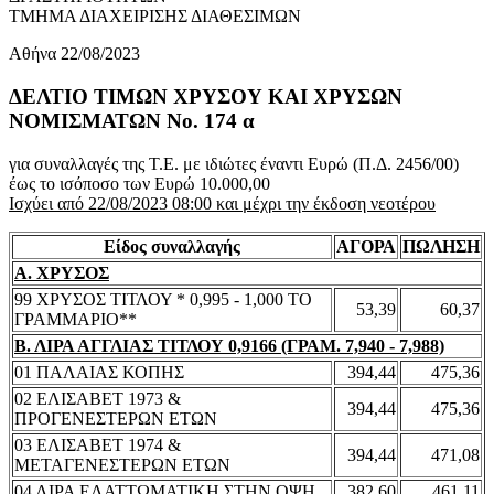
ΤΜΗΜΑ ΔΙΑΧΕΙΡΙΣΗΣ ΔΙΑΘΕΣΙΜΩΝ
Αθήνα 22/08/2023
ΔΕΛΤΙΟ ΤΙΜΩΝ ΧΡΥΣΟΥ ΚΑΙ ΧΡΥΣΩΝ
ΝΟΜΙΣΜΑΤΩΝ No. 174 α
για συναλλαγές της Τ.Ε. με ιδιώτες έναντι Ευρώ (Π.Δ. 2456/00)
έως το ισόποσο των Ευρώ 10.000,00
Ισχύει από 22/08/2023 08:00 και μέχρι την έκδοση νεοτέρου
Είδος συναλλαγής
ΑΓΟΡΑ
ΠΩΛΗΣΗ
Α. ΧΡΥΣΟΣ
99 ΧΡΥΣΟΣ ΤΙΤΛΟΥ * 0,995 - 1,000 ΤΟ
53,39
60,37
ΓΡΑΜΜΑΡΙΟ**
Β. ΛΙΡΑ ΑΓΓΛΙΑΣ ΤΙΤΛΟΥ 0,9166 (ΓΡΑΜ. 7,940 - 7,988)
01 ΠΑΛΑΙΑΣ ΚΟΠΗΣ
394,44
475,36
02 ΕΛΙΣΑΒΕΤ 1973 &
394,44
475,36
ΠΡΟΓΕΝΕΣΤΕΡΩΝ ΕΤΩΝ
03 ΕΛΙΣΑΒΕΤ 1974 &
394,44
471,08
ΜΕΤΑΓΕΝΕΣΤΕΡΩΝ ΕΤΩΝ
04 ΛΙΡΑ ΕΛΑΤΤΩΜΑΤΙΚΗ ΣΤΗΝ ΟΨΗ
382,60
461,11