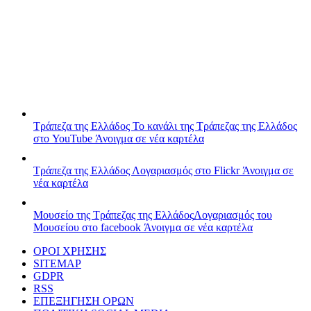
Τράπεζα της Ελλάδος
Το κανάλι της Τράπεζας της Ελλάδος
στο YouTube
Άνοιγμα σε νέα καρτέλα
Τράπεζα της Ελλάδος
Λογαριασμός στο Flickr
Άνοιγμα σε
νέα καρτέλα
Μουσείο της Τράπεζας της Ελλάδος
Λογαριασμός του
Μουσείου στο facebook
Άνοιγμα σε νέα καρτέλα
ΟΡΟΙ ΧΡΗΣΗΣ
SITEMAP
GDPR
RSS
ΕΠΕΞΗΓΗΣΗ ΟΡΩΝ