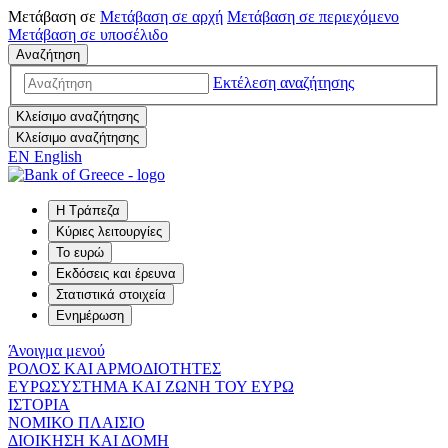
Μετάβαση σε
Μετάβαση σε
αρχή
Μετάβαση σε
περιεχόμενο
Μετάβαση σε
υποσέλιδο
Αναζήτηση
Εκτέλεση αναζήτησης
Κλείσιμο αναζήτησης
Κλείσιμο αναζήτησης
EN
English
Η Τράπεζα
Κύριες λειτουργίες
Το ευρώ
Εκδόσεις και έρευνα
Στατιστικά στοιχεία
Ενημέρωση
Άνοιγμα μενού
ΡΟΛΟΣ ΚΑΙ ΑΡΜΟΔΙΟΤΗΤΕΣ
ΕΥΡΩΣΥΣΤΗΜΑ ΚΑΙ ΖΩΝΗ ΤΟΥ ΕΥΡΩ
ΙΣΤΟΡΙΑ
ΝΟΜΙΚΟ ΠΛΑΙΣΙΟ
ΔΙΟΙΚΗΣΗ ΚΑΙ ΔΟΜΗ