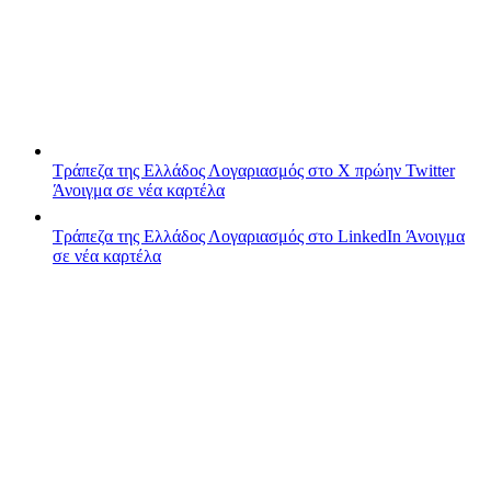
Τράπεζα της Ελλάδος
Λογαριασμός στο X πρώην Twitter
Άνοιγμα σε νέα καρτέλα
Τράπεζα της Ελλάδος
Λογαριασμός στο LinkedIn
Άνοιγμα
σε νέα καρτέλα