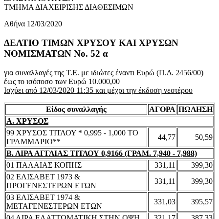
ΤΜΗΜΑ ΔΙΑΧΕΙΡΙΣΗΣ ΔΙΑΘΕΣΙΜΩΝ
Αθήνα 12/03/2020
ΔΕΛΤΙΟ ΤΙΜΩΝ ΧΡΥΣΟΥ ΚΑΙ ΧΡΥΣΩΝ
ΝΟΜΙΣΜΑΤΩΝ No. 52 α
για συναλλαγές της Τ.Ε. με ιδιώτες έναντι Ευρώ (Π.Δ. 2456/00)
έως το ισόποσο των Ευρώ 10.000,00
Ισχύει από 12/03/2020 11:35 και μέχρι την έκδοση νεοτέρου
Είδος συναλλαγής
ΑΓΟΡΑ
ΠΩΛΗΣΗ
Α. ΧΡΥΣΟΣ
99 ΧΡΥΣΟΣ ΤΙΤΛΟΥ * 0,995 - 1,000 ΤΟ
44,77
50,59
ΓΡΑΜΜΑΡΙΟ**
Β. ΛΙΡΑ ΑΓΓΛΙΑΣ ΤΙΤΛΟΥ 0,9166 (ΓΡΑΜ. 7,940 - 7,988)
01 ΠΑΛΑΙΑΣ ΚΟΠΗΣ
331,11
399,30
02 ΕΛΙΣΑΒΕΤ 1973 &
331,11
399,30
ΠΡΟΓΕΝΕΣΤΕΡΩΝ ΕΤΩΝ
03 ΕΛΙΣΑΒΕΤ 1974 &
331,03
395,57
ΜΕΤΑΓΕΝΕΣΤΕΡΩΝ ΕΤΩΝ
04 ΛΙΡΑ ΕΛΑΤΤΩΜΑΤΙΚΗ ΣΤΗΝ ΟΨΗ
321,17
387,33