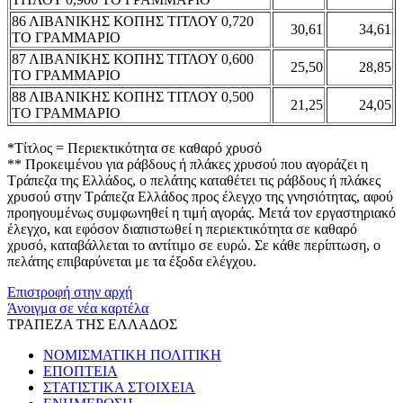
86 ΛΙΒΑΝΙΚΗΣ ΚΟΠΗΣ ΤΙΤΛΟΥ 0,720
30,61
34,61
ΤΟ ΓΡΑΜΜΑΡΙΟ
87 ΛΙΒΑΝΙΚΗΣ ΚΟΠΗΣ ΤΙΤΛΟΥ 0,600
25,50
28,85
ΤΟ ΓΡΑΜΜΑΡΙΟ
88 ΛΙΒΑΝΙΚΗΣ ΚΟΠΗΣ ΤΙΤΛΟΥ 0,500
21,25
24,05
ΤΟ ΓΡΑΜΜΑΡΙΟ
*Τίτλος = Περιεκτικότητα σε καθαρό χρυσό
** Προκειμένου για ράβδους ή πλάκες χρυσού που αγοράζει η
Τράπεζα της Ελλάδος, ο πελάτης καταθέτει τις ράβδους ή πλάκες
χρυσού στην Τράπεζα Ελλάδος προς έλεγχο της γνησιότητας, αφού
προηγουμένως συμφωνηθεί η τιμή αγοράς. Μετά τον εργαστηριακό
έλεγχο, και εφόσον διαπιστωθεί η περιεκτικότητα σε καθαρό
χρυσό, καταβάλλεται το αντίτιμο σε ευρώ. Σε κάθε περίπτωση, ο
πελάτης επιβαρύνεται με τα έξοδα ελέγχου.
Επιστροφή στην αρχή
Άνοιγμα σε νέα καρτέλα
ΤΡΑΠΕΖΑ ΤΗΣ ΕΛΛΑΔΟΣ
ΝΟΜΙΣΜΑΤΙΚΗ ΠΟΛΙΤΙΚΗ
ΕΠΟΠΤΕΙΑ
ΣΤΑΤΙΣΤΙΚΑ ΣΤΟΙΧΕΙΑ