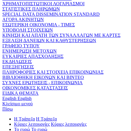
ΧΡΗΜΑΤΟΠΙΣΤΩΤΙΚΟΙ ΛΟΓΑΡΙΑΣΜΟΙ
ΣΤΑΤΙΣΤΙΚΕΣ ΠΛΗΡΩΜΩΝ
SPECIAL DATA DISSEMINATION STANDARD
ΑΓΟΡΑ ΑΚΙΝΗΤΩΝ
ΕΣΩΤΕΡΙΚΗ ΟΙΚΟΝΟΜΙΑ - ΤΙΜΕΣ
ΥΠΟΒΟΛΗ ΣΤΟΙΧΕΙΩΝ
ΚΙΝΗΣΗ ΚΑΙ ΑΠΑΤΗ ΤΩΝ ΣΥΝΑΛΛΑΓΩΝ ΜΕ ΚΑΡΤΕΣ
ΕΞΕΛΙΞΗ ΔΑΝΕΙΩΝ ΚΑΙ ΚΑΘΥΣΤΕΡΗΣΕΩΝ
ΓΡΑΦΕΙΟ ΤΥΠΟΥ
ΕΝΗΜΕΡΩΣΗ ΜΕΤΟΧΩΝ
ΕΥΚΑΙΡΙΕΣ ΑΠΑΣΧΟΛΗΣΗΣ
ΕΚΔΗΛΩΣΕΙΣ
ΕΠΕΞΗΓΗΣΕΙΣ
ΠΛΗΡΟΦΟΡΙΕΣ ΚΑΙ ΣΤΟΙΧΕΙΑ ΕΠΙΚΟΙΝΩΝΙΑΣ
ΒΙΒΛΙΟΘΗΚΗ ΕΙΚΟΝΩΝ ΚΑΙ ΒΙΝΤΕΟ
ΣΥΧΝΕΣ ΕΡΩΤΗΣΕΙΣ - ΕΠΙΚΟΙΝΩΝΙΑ
ΟΙΚΟΝΟΜΙΚΕΣ ΚΑΤΑΣΤΑΣΕΙΣ
ΕΙΔΙΚΑ ΘΕΜΑΤΑ
English
English
Κλείσιμο μενού
Πίσω
Η Τράπεζα
Η Τράπεζα
Κύριες λειτουργίες
Κύριες λειτουργίες
Το ευρώ
Το ευρώ