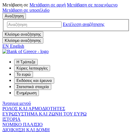
Μετάβαση σε
Μετάβαση σε
αρχή
Μετάβαση σε
περιεχόμενο
Μετάβαση σε
υποσέλιδο
Αναζήτηση
Εκτέλεση αναζήτησης
Κλείσιμο αναζήτησης
Κλείσιμο αναζήτησης
EN
English
Η Τράπεζα
Κύριες λειτουργίες
Το ευρώ
Εκδόσεις και έρευνα
Στατιστικά στοιχεία
Ενημέρωση
Άνοιγμα μενού
ΡΟΛΟΣ ΚΑΙ ΑΡΜΟΔΙΟΤΗΤΕΣ
ΕΥΡΩΣΥΣΤΗΜΑ ΚΑΙ ΖΩΝΗ ΤΟΥ ΕΥΡΩ
ΙΣΤΟΡΙΑ
ΝΟΜΙΚΟ ΠΛΑΙΣΙΟ
ΔΙΟΙΚΗΣΗ ΚΑΙ ΔΟΜΗ