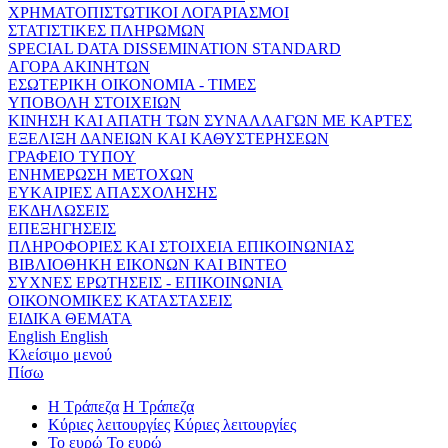
ΧΡΗΜΑΤΟΠΙΣΤΩΤΙΚΟΙ ΛΟΓΑΡΙΑΣΜΟΙ
ΣΤΑΤΙΣΤΙΚΕΣ ΠΛΗΡΩΜΩΝ
SPECIAL DATA DISSEMINATION STANDARD
ΑΓΟΡΑ ΑΚΙΝΗΤΩΝ
ΕΣΩΤΕΡΙΚΗ ΟΙΚΟΝΟΜΙΑ - ΤΙΜΕΣ
ΥΠΟΒΟΛΗ ΣΤΟΙΧΕΙΩΝ
ΚΙΝΗΣΗ ΚΑΙ ΑΠΑΤΗ ΤΩΝ ΣΥΝΑΛΛΑΓΩΝ ΜΕ ΚΑΡΤΕΣ
ΕΞΕΛΙΞΗ ΔΑΝΕΙΩΝ ΚΑΙ ΚΑΘΥΣΤΕΡΗΣΕΩΝ
ΓΡΑΦΕΙΟ ΤΥΠΟΥ
ΕΝΗΜΕΡΩΣΗ ΜΕΤΟΧΩΝ
ΕΥΚΑΙΡΙΕΣ ΑΠΑΣΧΟΛΗΣΗΣ
ΕΚΔΗΛΩΣΕΙΣ
ΕΠΕΞΗΓΗΣΕΙΣ
ΠΛΗΡΟΦΟΡΙΕΣ ΚΑΙ ΣΤΟΙΧΕΙΑ ΕΠΙΚΟΙΝΩΝΙΑΣ
ΒΙΒΛΙΟΘΗΚΗ ΕΙΚΟΝΩΝ ΚΑΙ ΒΙΝΤΕΟ
ΣΥΧΝΕΣ ΕΡΩΤΗΣΕΙΣ - ΕΠΙΚΟΙΝΩΝΙΑ
ΟΙΚΟΝΟΜΙΚΕΣ ΚΑΤΑΣΤΑΣΕΙΣ
ΕΙΔΙΚΑ ΘΕΜΑΤΑ
English
English
Κλείσιμο μενού
Πίσω
Η Τράπεζα
Η Τράπεζα
Κύριες λειτουργίες
Κύριες λειτουργίες
Το ευρώ
Το ευρώ