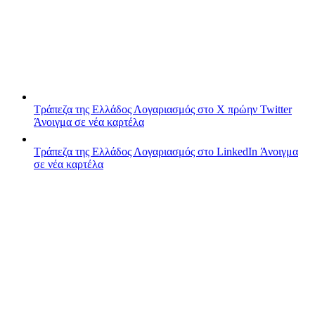
Τράπεζα της Ελλάδος
Λογαριασμός στο X πρώην Twitter
Άνοιγμα σε νέα καρτέλα
Τράπεζα της Ελλάδος
Λογαριασμός στο LinkedIn
Άνοιγμα
σε νέα καρτέλα