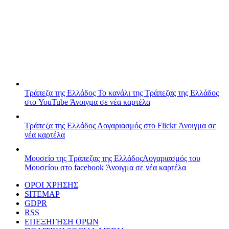
Τράπεζα της Ελλάδος
Το κανάλι της Τράπεζας της Ελλάδος
στο YouTube
Άνοιγμα σε νέα καρτέλα
Τράπεζα της Ελλάδος
Λογαριασμός στο Flickr
Άνοιγμα σε
νέα καρτέλα
Μουσείο της Τράπεζας της Ελλάδος
Λογαριασμός του
Μουσείου στο facebook
Άνοιγμα σε νέα καρτέλα
ΟΡΟΙ ΧΡΗΣΗΣ
SITEMAP
GDPR
RSS
ΕΠΕΞΗΓΗΣΗ ΟΡΩΝ