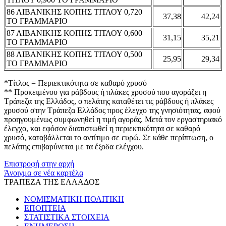
86 ΛΙΒΑΝΙΚΗΣ ΚΟΠΗΣ ΤΙΤΛΟΥ 0,720
37,38
42,24
ΤΟ ΓΡΑΜΜΑΡΙΟ
87 ΛΙΒΑΝΙΚΗΣ ΚΟΠΗΣ ΤΙΤΛΟΥ 0,600
31,15
35,21
ΤΟ ΓΡΑΜΜΑΡΙΟ
88 ΛΙΒΑΝΙΚΗΣ ΚΟΠΗΣ ΤΙΤΛΟΥ 0,500
25,95
29,34
ΤΟ ΓΡΑΜΜΑΡΙΟ
*Τίτλος = Περιεκτικότητα σε καθαρό χρυσό
** Προκειμένου για ράβδους ή πλάκες χρυσού που αγοράζει η
Τράπεζα της Ελλάδος, ο πελάτης καταθέτει τις ράβδους ή πλάκες
χρυσού στην Τράπεζα Ελλάδος προς έλεγχο της γνησιότητας, αφού
προηγουμένως συμφωνηθεί η τιμή αγοράς. Μετά τον εργαστηριακό
έλεγχο, και εφόσον διαπιστωθεί η περιεκτικότητα σε καθαρό
χρυσό, καταβάλλεται το αντίτιμο σε ευρώ. Σε κάθε περίπτωση, ο
πελάτης επιβαρύνεται με τα έξοδα ελέγχου.
Επιστροφή στην αρχή
Άνοιγμα σε νέα καρτέλα
ΤΡΑΠΕΖΑ ΤΗΣ ΕΛΛΑΔΟΣ
ΝΟΜΙΣΜΑΤΙΚΗ ΠΟΛΙΤΙΚΗ
ΕΠΟΠΤΕΙΑ
ΣΤΑΤΙΣΤΙΚΑ ΣΤΟΙΧΕΙΑ