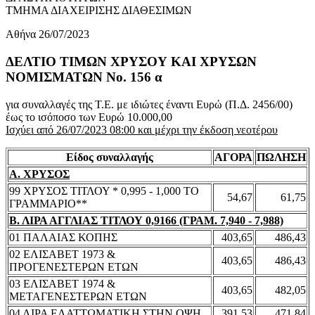
ΤΜΗΜΑ ΔΙΑΧΕΙΡΙΣΗΣ ΔΙΑΘΕΣΙΜΩΝ
Αθήνα 26/07/2023
ΔΕΛΤΙΟ ΤΙΜΩΝ ΧΡΥΣΟΥ ΚΑΙ ΧΡΥΣΩΝ
ΝΟΜΙΣΜΑΤΩΝ No. 156 α
για συναλλαγές της Τ.Ε. με ιδιώτες έναντι Ευρώ (Π.Δ. 2456/00)
έως το ισόποσο των Ευρώ 10.000,00
Ισχύει από 26/07/2023 08:00 και μέχρι την έκδοση νεοτέρου
Είδος συναλλαγής
ΑΓΟΡΑ
ΠΩΛΗΣΗ
Α. ΧΡΥΣΟΣ
99 ΧΡΥΣΟΣ ΤΙΤΛΟΥ * 0,995 - 1,000 ΤΟ
54,67
61,75
ΓΡΑΜΜΑΡΙΟ**
Β. ΛΙΡΑ ΑΓΓΛΙΑΣ ΤΙΤΛΟΥ 0,9166 (ΓΡΑΜ. 7,940 - 7,988)
01 ΠΑΛΑΙΑΣ ΚΟΠΗΣ
403,65
486,43
02 ΕΛΙΣΑΒΕΤ 1973 &
403,65
486,43
ΠΡΟΓΕΝΕΣΤΕΡΩΝ ΕΤΩΝ
03 ΕΛΙΣΑΒΕΤ 1974 &
403,65
482,05
ΜΕΤΑΓΕΝΕΣΤΕΡΩΝ ΕΤΩΝ
04 ΛΙΡΑ ΕΛΑΤΤΩΜΑΤΙΚΗ ΣΤΗΝ ΟΨΗ
391,53
471,84