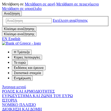
Μετάβαση σε
Μετάβαση σε
αρχή
Μετάβαση σε
περιεχόμενο
Μετάβαση σε
υποσέλιδο
Αναζήτηση
Εκτέλεση αναζήτησης
Κλείσιμο αναζήτησης
Κλείσιμο αναζήτησης
EN
English
Η Τράπεζα
Κύριες λειτουργίες
Το ευρώ
Εκδόσεις και έρευνα
Στατιστικά στοιχεία
Ενημέρωση
Άνοιγμα μενού
ΡΟΛΟΣ ΚΑΙ ΑΡΜΟΔΙΟΤΗΤΕΣ
ΕΥΡΩΣΥΣΤΗΜΑ ΚΑΙ ΖΩΝΗ ΤΟΥ ΕΥΡΩ
ΙΣΤΟΡΙΑ
ΝΟΜΙΚΟ ΠΛΑΙΣΙΟ
ΔΙΟΙΚΗΣΗ ΚΑΙ ΔΟΜΗ