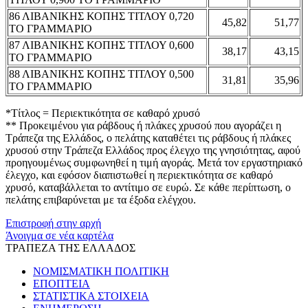
86 ΛΙΒΑΝΙΚΗΣ ΚΟΠΗΣ ΤΙΤΛΟΥ 0,720
45,82
51,77
ΤΟ ΓΡΑΜΜΑΡΙΟ
87 ΛΙΒΑΝΙΚΗΣ ΚΟΠΗΣ ΤΙΤΛΟΥ 0,600
38,17
43,15
ΤΟ ΓΡΑΜΜΑΡΙΟ
88 ΛΙΒΑΝΙΚΗΣ ΚΟΠΗΣ ΤΙΤΛΟΥ 0,500
31,81
35,96
ΤΟ ΓΡΑΜΜΑΡΙΟ
*Τίτλος = Περιεκτικότητα σε καθαρό χρυσό
** Προκειμένου για ράβδους ή πλάκες χρυσού που αγοράζει η
Τράπεζα της Ελλάδος, ο πελάτης καταθέτει τις ράβδους ή πλάκες
χρυσού στην Τράπεζα Ελλάδος προς έλεγχο της γνησιότητας, αφού
προηγουμένως συμφωνηθεί η τιμή αγοράς. Μετά τον εργαστηριακό
έλεγχο, και εφόσον διαπιστωθεί η περιεκτικότητα σε καθαρό
χρυσό, καταβάλλεται το αντίτιμο σε ευρώ. Σε κάθε περίπτωση, ο
πελάτης επιβαρύνεται με τα έξοδα ελέγχου.
Επιστροφή στην αρχή
Άνοιγμα σε νέα καρτέλα
ΤΡΑΠΕΖΑ ΤΗΣ ΕΛΛΑΔΟΣ
ΝΟΜΙΣΜΑΤΙΚΗ ΠΟΛΙΤΙΚΗ
ΕΠΟΠΤΕΙΑ
ΣΤΑΤΙΣΤΙΚΑ ΣΤΟΙΧΕΙΑ