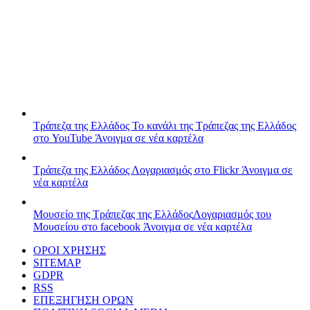
Τράπεζα της Ελλάδος
Το κανάλι της Τράπεζας της Ελλάδος
στο YouTube
Άνοιγμα σε νέα καρτέλα
Τράπεζα της Ελλάδος
Λογαριασμός στο Flickr
Άνοιγμα σε
νέα καρτέλα
Μουσείο της Τράπεζας της Ελλάδος
Λογαριασμός του
Μουσείου στο facebook
Άνοιγμα σε νέα καρτέλα
ΟΡΟΙ ΧΡΗΣΗΣ
SITEMAP
GDPR
RSS
ΕΠΕΞΗΓΗΣΗ ΟΡΩΝ