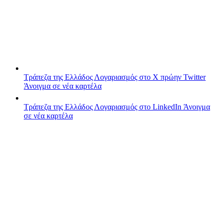
Τράπεζα της Ελλάδος
Λογαριασμός στο X πρώην Twitter
Άνοιγμα σε νέα καρτέλα
Τράπεζα της Ελλάδος
Λογαριασμός στο LinkedIn
Άνοιγμα
σε νέα καρτέλα