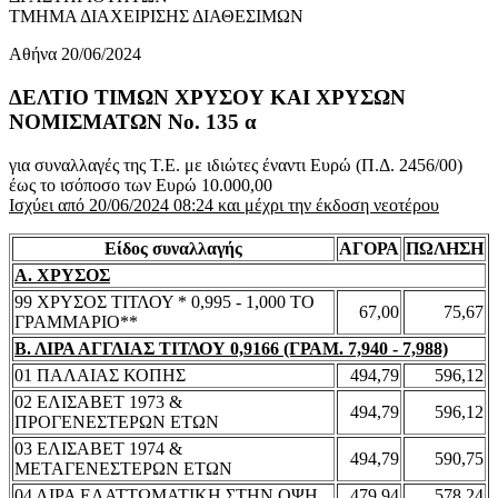
ΤΜΗΜΑ ΔΙΑΧΕΙΡΙΣΗΣ ΔΙΑΘΕΣΙΜΩΝ
Αθήνα 20/06/2024
ΔΕΛΤΙΟ ΤΙΜΩΝ ΧΡΥΣΟΥ ΚΑΙ ΧΡΥΣΩΝ
ΝΟΜΙΣΜΑΤΩΝ No. 135 α
για συναλλαγές της Τ.Ε. με ιδιώτες έναντι Ευρώ (Π.Δ. 2456/00)
έως το ισόποσο των Ευρώ 10.000,00
Ισχύει από 20/06/2024 08:24 και μέχρι την έκδοση νεοτέρου
Είδος συναλλαγής
ΑΓΟΡΑ
ΠΩΛΗΣΗ
Α. ΧΡΥΣΟΣ
99 ΧΡΥΣΟΣ ΤΙΤΛΟΥ * 0,995 - 1,000 ΤΟ
67,00
75,67
ΓΡΑΜΜΑΡΙΟ**
Β. ΛΙΡΑ ΑΓΓΛΙΑΣ ΤΙΤΛΟΥ 0,9166 (ΓΡΑΜ. 7,940 - 7,988)
01 ΠΑΛΑΙΑΣ ΚΟΠΗΣ
494,79
596,12
02 ΕΛΙΣΑΒΕΤ 1973 &
494,79
596,12
ΠΡΟΓΕΝΕΣΤΕΡΩΝ ΕΤΩΝ
03 ΕΛΙΣΑΒΕΤ 1974 &
494,79
590,75
ΜΕΤΑΓΕΝΕΣΤΕΡΩΝ ΕΤΩΝ
04 ΛΙΡΑ ΕΛΑΤΤΩΜΑΤΙΚΗ ΣΤΗΝ ΟΨΗ
479,94
578,24