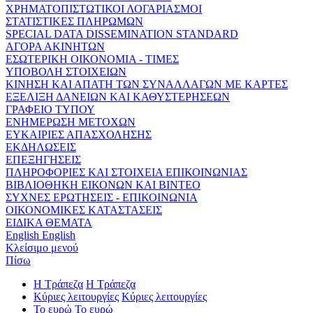
ΧΡΗΜΑΤΟΠΙΣΤΩΤΙΚΟΙ ΛΟΓΑΡΙΑΣΜΟΙ
ΣΤΑΤΙΣΤΙΚΕΣ ΠΛΗΡΩΜΩΝ
SPECIAL DATA DISSEMINATION STANDARD
ΑΓΟΡΑ ΑΚΙΝΗΤΩΝ
ΕΣΩΤΕΡΙΚΗ ΟΙΚΟΝΟΜΙΑ - ΤΙΜΕΣ
ΥΠΟΒΟΛΗ ΣΤΟΙΧΕΙΩΝ
ΚΙΝΗΣΗ ΚΑΙ ΑΠΑΤΗ ΤΩΝ ΣΥΝΑΛΛΑΓΩΝ ΜΕ ΚΑΡΤΕΣ
ΕΞΕΛΙΞΗ ΔΑΝΕΙΩΝ ΚΑΙ ΚΑΘΥΣΤΕΡΗΣΕΩΝ
ΓΡΑΦΕΙΟ ΤΥΠΟΥ
ΕΝΗΜΕΡΩΣΗ ΜΕΤΟΧΩΝ
ΕΥΚΑΙΡΙΕΣ ΑΠΑΣΧΟΛΗΣΗΣ
ΕΚΔΗΛΩΣΕΙΣ
ΕΠΕΞΗΓΗΣΕΙΣ
ΠΛΗΡΟΦΟΡΙΕΣ ΚΑΙ ΣΤΟΙΧΕΙΑ ΕΠΙΚΟΙΝΩΝΙΑΣ
ΒΙΒΛΙΟΘΗΚΗ ΕΙΚΟΝΩΝ ΚΑΙ ΒΙΝΤΕΟ
ΣΥΧΝΕΣ ΕΡΩΤΗΣΕΙΣ - ΕΠΙΚΟΙΝΩΝΙΑ
ΟΙΚΟΝΟΜΙΚΕΣ ΚΑΤΑΣΤΑΣΕΙΣ
ΕΙΔΙΚΑ ΘΕΜΑΤΑ
English
English
Κλείσιμο μενού
Πίσω
Η Τράπεζα
Η Τράπεζα
Κύριες λειτουργίες
Κύριες λειτουργίες
Το ευρώ
Το ευρώ