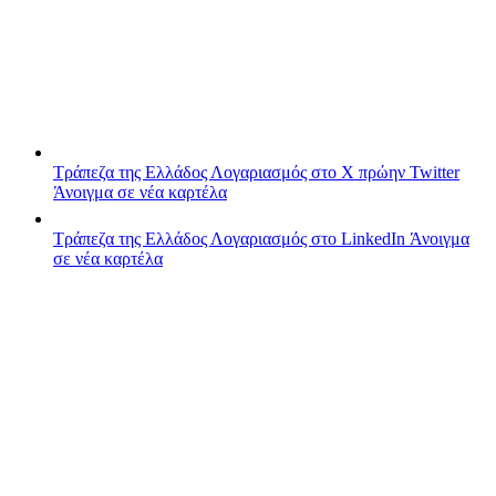
Τράπεζα της Ελλάδος
Λογαριασμός στο X πρώην Twitter
Άνοιγμα σε νέα καρτέλα
Τράπεζα της Ελλάδος
Λογαριασμός στο LinkedIn
Άνοιγμα
σε νέα καρτέλα