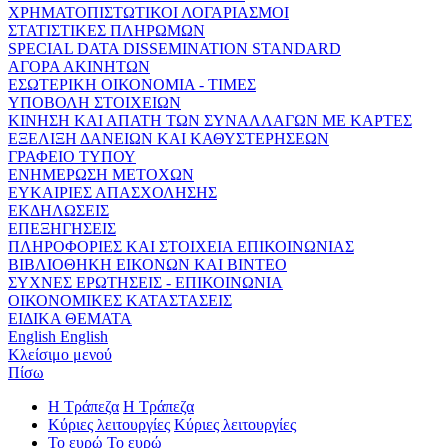
ΧΡΗΜΑΤΟΠΙΣΤΩΤΙΚΟΙ ΛΟΓΑΡΙΑΣΜΟΙ
ΣΤΑΤΙΣΤΙΚΕΣ ΠΛΗΡΩΜΩΝ
SPECIAL DATA DISSEMINATION STANDARD
ΑΓΟΡΑ ΑΚΙΝΗΤΩΝ
ΕΣΩΤΕΡΙΚΗ ΟΙΚΟΝΟΜΙΑ - ΤΙΜΕΣ
ΥΠΟΒΟΛΗ ΣΤΟΙΧΕΙΩΝ
ΚΙΝΗΣΗ ΚΑΙ ΑΠΑΤΗ ΤΩΝ ΣΥΝΑΛΛΑΓΩΝ ΜΕ ΚΑΡΤΕΣ
ΕΞΕΛΙΞΗ ΔΑΝΕΙΩΝ ΚΑΙ ΚΑΘΥΣΤΕΡΗΣΕΩΝ
ΓΡΑΦΕΙΟ ΤΥΠΟΥ
ΕΝΗΜΕΡΩΣΗ ΜΕΤΟΧΩΝ
ΕΥΚΑΙΡΙΕΣ ΑΠΑΣΧΟΛΗΣΗΣ
ΕΚΔΗΛΩΣΕΙΣ
ΕΠΕΞΗΓΗΣΕΙΣ
ΠΛΗΡΟΦΟΡΙΕΣ ΚΑΙ ΣΤΟΙΧΕΙΑ ΕΠΙΚΟΙΝΩΝΙΑΣ
ΒΙΒΛΙΟΘΗΚΗ ΕΙΚΟΝΩΝ ΚΑΙ ΒΙΝΤΕΟ
ΣΥΧΝΕΣ ΕΡΩΤΗΣΕΙΣ - ΕΠΙΚΟΙΝΩΝΙΑ
ΟΙΚΟΝΟΜΙΚΕΣ ΚΑΤΑΣΤΑΣΕΙΣ
ΕΙΔΙΚΑ ΘΕΜΑΤΑ
English
English
Κλείσιμο μενού
Πίσω
Η Τράπεζα
Η Τράπεζα
Κύριες λειτουργίες
Κύριες λειτουργίες
Το ευρώ
Το ευρώ