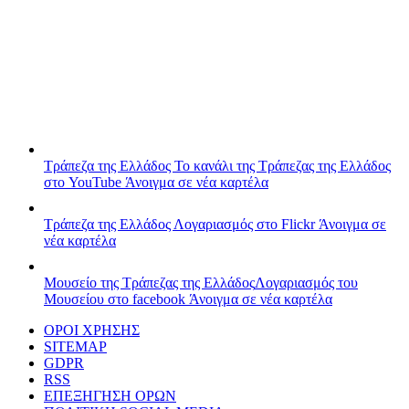
Τράπεζα της Ελλάδος
Το κανάλι της Τράπεζας της Ελλάδος
στο YouTube
Άνοιγμα σε νέα καρτέλα
Τράπεζα της Ελλάδος
Λογαριασμός στο Flickr
Άνοιγμα σε
νέα καρτέλα
Μουσείο της Τράπεζας της Ελλάδος
Λογαριασμός του
Μουσείου στο facebook
Άνοιγμα σε νέα καρτέλα
ΟΡΟΙ ΧΡΗΣΗΣ
SITEMAP
GDPR
RSS
ΕΠΕΞΗΓΗΣΗ ΟΡΩΝ