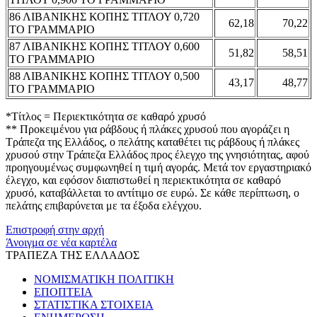
86 ΛΙΒΑΝΙΚΗΣ ΚΟΠΗΣ ΤΙΤΛΟΥ 0,720
62,18
70,22
ΤΟ ΓΡΑΜΜΑΡΙΟ
87 ΛΙΒΑΝΙΚΗΣ ΚΟΠΗΣ ΤΙΤΛΟΥ 0,600
51,82
58,51
ΤΟ ΓΡΑΜΜΑΡΙΟ
88 ΛΙΒΑΝΙΚΗΣ ΚΟΠΗΣ ΤΙΤΛΟΥ 0,500
43,17
48,77
ΤΟ ΓΡΑΜΜΑΡΙΟ
*Τίτλος = Περιεκτικότητα σε καθαρό χρυσό
** Προκειμένου για ράβδους ή πλάκες χρυσού που αγοράζει η
Τράπεζα της Ελλάδος, ο πελάτης καταθέτει τις ράβδους ή πλάκες
χρυσού στην Τράπεζα Ελλάδος προς έλεγχο της γνησιότητας, αφού
προηγουμένως συμφωνηθεί η τιμή αγοράς. Μετά τον εργαστηριακό
έλεγχο, και εφόσον διαπιστωθεί η περιεκτικότητα σε καθαρό
χρυσό, καταβάλλεται το αντίτιμο σε ευρώ. Σε κάθε περίπτωση, ο
πελάτης επιβαρύνεται με τα έξοδα ελέγχου.
Επιστροφή στην αρχή
Άνοιγμα σε νέα καρτέλα
ΤΡΑΠΕΖΑ ΤΗΣ ΕΛΛΑΔΟΣ
ΝΟΜΙΣΜΑΤΙΚΗ ΠΟΛΙΤΙΚΗ
ΕΠΟΠΤΕΙΑ
ΣΤΑΤΙΣΤΙΚΑ ΣΤΟΙΧΕΙΑ