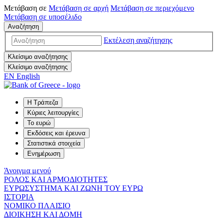
Μετάβαση σε
Μετάβαση σε
αρχή
Μετάβαση σε
περιεχόμενο
Μετάβαση σε
υποσέλιδο
Αναζήτηση
Εκτέλεση αναζήτησης
Κλείσιμο αναζήτησης
Κλείσιμο αναζήτησης
EN
English
Η Τράπεζα
Κύριες λειτουργίες
Το ευρώ
Εκδόσεις και έρευνα
Στατιστικά στοιχεία
Ενημέρωση
Άνοιγμα μενού
ΡΟΛΟΣ ΚΑΙ ΑΡΜΟΔΙΟΤΗΤΕΣ
ΕΥΡΩΣΥΣΤΗΜΑ ΚΑΙ ΖΩΝΗ ΤΟΥ ΕΥΡΩ
ΙΣΤΟΡΙΑ
ΝΟΜΙΚΟ ΠΛΑΙΣΙΟ
ΔΙΟΙΚΗΣΗ ΚΑΙ ΔΟΜΗ