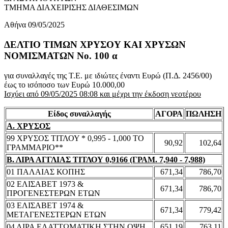
ΤΜΗΜΑ ΔΙΑΧΕΙΡΙΣΗΣ ΔΙΑΘΕΣΙΜΩΝ
Αθήνα 09/05/2025
ΔΕΛΤΙΟ ΤΙΜΩΝ ΧΡΥΣΟΥ ΚΑΙ ΧΡΥΣΩΝ
ΝΟΜΙΣΜΑΤΩΝ No. 100 α
για συναλλαγές της Τ.Ε. με ιδιώτες έναντι Ευρώ (Π.Δ. 2456/00)
έως το ισόποσο των Ευρώ 10.000,00
Ισχύει από 09/05/2025 08:08 και μέχρι την έκδοση νεοτέρου
Είδος συναλλαγής
ΑΓΟΡΑ
ΠΩΛΗΣΗ
Α. ΧΡΥΣΟΣ
99 ΧΡΥΣΟΣ ΤΙΤΛΟΥ * 0,995 - 1,000 ΤΟ
90,92
102,64
ΓΡΑΜΜΑΡΙΟ**
Β. ΛΙΡΑ ΑΓΓΛΙΑΣ ΤΙΤΛΟΥ 0,9166 (ΓΡΑΜ. 7,940 - 7,988)
01 ΠΑΛΑΙΑΣ ΚΟΠΗΣ
671,34
786,70
02 ΕΛΙΣΑΒΕΤ 1973 &
671,34
786,70
ΠΡΟΓΕΝΕΣΤΕΡΩΝ ΕΤΩΝ
03 ΕΛΙΣΑΒΕΤ 1974 &
671,34
779,42
ΜΕΤΑΓΕΝΕΣΤΕΡΩΝ ΕΤΩΝ
04 ΛΙΡΑ ΕΛΑΤΤΩΜΑΤΙΚΗ ΣΤΗΝ ΟΨΗ
651,19
763,11