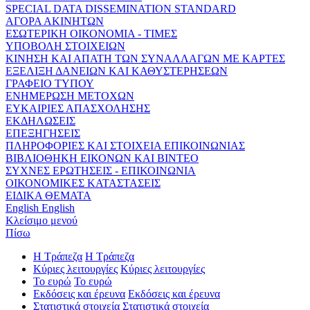
SPECIAL DATA DISSEMINATION STANDARD
ΑΓΟΡΑ ΑΚΙΝΗΤΩΝ
ΕΣΩΤΕΡΙΚΗ ΟΙΚΟΝΟΜΙΑ - ΤΙΜΕΣ
ΥΠΟΒΟΛΗ ΣΤΟΙΧΕΙΩΝ
ΚΙΝΗΣΗ ΚΑΙ ΑΠΑΤΗ ΤΩΝ ΣΥΝΑΛΛΑΓΩΝ ΜΕ ΚΑΡΤΕΣ
ΕΞΕΛΙΞΗ ΔΑΝΕΙΩΝ ΚΑΙ ΚΑΘΥΣΤΕΡΗΣΕΩΝ
ΓΡΑΦΕΙΟ ΤΥΠΟΥ
ΕΝΗΜΕΡΩΣΗ ΜΕΤΟΧΩΝ
ΕΥΚΑΙΡΙΕΣ ΑΠΑΣΧΟΛΗΣΗΣ
ΕΚΔΗΛΩΣΕΙΣ
ΕΠΕΞΗΓΗΣΕΙΣ
ΠΛΗΡΟΦΟΡΙΕΣ ΚΑΙ ΣΤΟΙΧΕΙΑ ΕΠΙΚΟΙΝΩΝΙΑΣ
ΒΙΒΛΙΟΘΗΚΗ ΕΙΚΟΝΩΝ ΚΑΙ ΒΙΝΤΕΟ
ΣΥΧΝΕΣ ΕΡΩΤΗΣΕΙΣ - ΕΠΙΚΟΙΝΩΝΙΑ
ΟΙΚΟΝΟΜΙΚΕΣ ΚΑΤΑΣΤΑΣΕΙΣ
ΕΙΔΙΚΑ ΘΕΜΑΤΑ
English
English
Κλείσιμο μενού
Πίσω
Η Τράπεζα
Η Τράπεζα
Κύριες λειτουργίες
Κύριες λειτουργίες
Το ευρώ
Το ευρώ
Εκδόσεις και έρευνα
Εκδόσεις και έρευνα
Στατιστικά στοιχεία
Στατιστικά στοιχεία