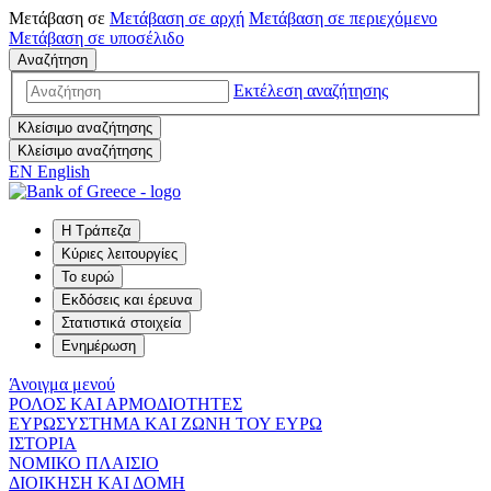
Μετάβαση σε
Μετάβαση σε
αρχή
Μετάβαση σε
περιεχόμενο
Μετάβαση σε
υποσέλιδο
Αναζήτηση
Εκτέλεση αναζήτησης
Κλείσιμο αναζήτησης
Κλείσιμο αναζήτησης
EN
English
Η Τράπεζα
Κύριες λειτουργίες
Το ευρώ
Εκδόσεις και έρευνα
Στατιστικά στοιχεία
Ενημέρωση
Άνοιγμα μενού
ΡΟΛΟΣ ΚΑΙ ΑΡΜΟΔΙΟΤΗΤΕΣ
ΕΥΡΩΣΥΣΤΗΜΑ ΚΑΙ ΖΩΝΗ ΤΟΥ ΕΥΡΩ
ΙΣΤΟΡΙΑ
ΝΟΜΙΚΟ ΠΛΑΙΣΙΟ
ΔΙΟΙΚΗΣΗ ΚΑΙ ΔΟΜΗ