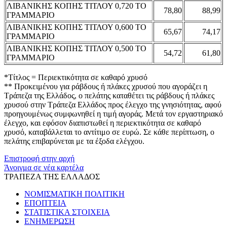
ΛΙΒΑΝΙΚΗΣ ΚΟΠΗΣ ΤΙΤΛΟΥ 0,720 ΤΟ
78,80
88,99
ΓΡΑΜΜΑΡΙΟ
ΛΙΒΑΝΙΚΗΣ ΚΟΠΗΣ ΤΙΤΛΟΥ 0,600 ΤΟ
65,67
74,17
ΓΡΑΜΜΑΡΙΟ
ΛΙΒΑΝΙΚΗΣ ΚΟΠΗΣ ΤΙΤΛΟΥ 0,500 ΤΟ
54,72
61,80
ΓΡΑΜΜΑΡΙΟ
*Τίτλος = Περιεκτικότητα σε καθαρό χρυσό
** Προκειμένου για ράβδους ή πλάκες χρυσού που αγοράζει η
Τράπεζα της Ελλάδος, ο πελάτης καταθέτει τις ράβδους ή πλάκες
χρυσού στην Τράπεζα Ελλάδος προς έλεγχο της γνησιότητας, αφού
προηγουμένως συμφωνηθεί η τιμή αγοράς. Μετά τον εργαστηριακό
έλεγχο, και εφόσον διαπιστωθεί η περιεκτικότητα σε καθαρό
χρυσό, καταβάλλεται το αντίτιμο σε ευρώ. Σε κάθε περίπτωση, ο
πελάτης επιβαρύνεται με τα έξοδα ελέγχου.
Επιστροφή στην αρχή
Άνοιγμα σε νέα καρτέλα
ΤΡΑΠΕΖΑ ΤΗΣ ΕΛΛΑΔΟΣ
ΝΟΜΙΣΜΑΤΙΚΗ ΠΟΛΙΤΙΚΗ
ΕΠΟΠΤΕΙΑ
ΣΤΑΤΙΣΤΙΚΑ ΣΤΟΙΧΕΙΑ
ΕΝΗΜΕΡΩΣΗ