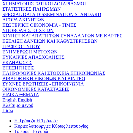
ΧΡΗΜΑΤΟΠΙΣΤΩΤΙΚΟΙ ΛΟΓΑΡΙΑΣΜΟΙ
ΣΤΑΤΙΣΤΙΚΕΣ ΠΛΗΡΩΜΩΝ
SPECIAL DATA DISSEMINATION STANDARD
ΑΓΟΡΑ ΑΚΙΝΗΤΩΝ
ΕΣΩΤΕΡΙΚΗ ΟΙΚΟΝΟΜΙΑ - ΤΙΜΕΣ
ΥΠΟΒΟΛΗ ΣΤΟΙΧΕΙΩΝ
ΚΙΝΗΣΗ ΚΑΙ ΑΠΑΤΗ ΤΩΝ ΣΥΝΑΛΛΑΓΩΝ ΜΕ ΚΑΡΤΕΣ
ΕΞΕΛΙΞΗ ΔΑΝΕΙΩΝ ΚΑΙ ΚΑΘΥΣΤΕΡΗΣΕΩΝ
ΓΡΑΦΕΙΟ ΤΥΠΟΥ
ΕΝΗΜΕΡΩΣΗ ΜΕΤΟΧΩΝ
ΕΥΚΑΙΡΙΕΣ ΑΠΑΣΧΟΛΗΣΗΣ
ΕΚΔΗΛΩΣΕΙΣ
ΕΠΕΞΗΓΗΣΕΙΣ
ΠΛΗΡΟΦΟΡΙΕΣ ΚΑΙ ΣΤΟΙΧΕΙΑ ΕΠΙΚΟΙΝΩΝΙΑΣ
ΒΙΒΛΙΟΘΗΚΗ ΕΙΚΟΝΩΝ ΚΑΙ ΒΙΝΤΕΟ
ΣΥΧΝΕΣ ΕΡΩΤΗΣΕΙΣ - ΕΠΙΚΟΙΝΩΝΙΑ
ΟΙΚΟΝΟΜΙΚΕΣ ΚΑΤΑΣΤΑΣΕΙΣ
ΕΙΔΙΚΑ ΘΕΜΑΤΑ
English
English
Κλείσιμο μενού
Πίσω
Η Τράπεζα
Η Τράπεζα
Κύριες λειτουργίες
Κύριες λειτουργίες
Το ευρώ
Το ευρώ