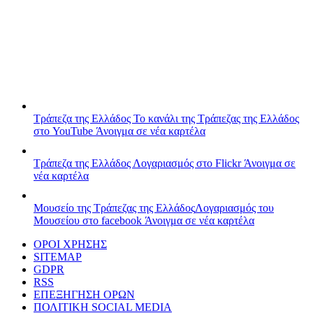
Τράπεζα της Ελλάδος
Το κανάλι της Τράπεζας της Ελλάδος
στο YouTube
Άνοιγμα σε νέα καρτέλα
Τράπεζα της Ελλάδος
Λογαριασμός στο Flickr
Άνοιγμα σε
νέα καρτέλα
Μουσείο της Τράπεζας της Ελλάδος
Λογαριασμός του
Μουσείου στο facebook
Άνοιγμα σε νέα καρτέλα
ΟΡΟΙ ΧΡΗΣΗΣ
SITEMAP
GDPR
RSS
ΕΠΕΞΗΓΗΣΗ ΟΡΩΝ
ΠΟΛΙΤΙΚΗ SOCIAL MEDIA