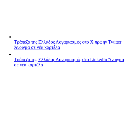
Τράπεζα της Ελλάδος
Λογαριασμός στο X πρώην Twitter
Άνοιγμα σε νέα καρτέλα
Τράπεζα της Ελλάδος
Λογαριασμός στο LinkedIn
Άνοιγμα
σε νέα καρτέλα