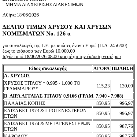
ΤΜΗΜΑ ΔΙΑΧΕΙΡΙΣΗΣ ΔΙΑΘΕΣΙΜΩΝ
Αθήνα 18/06/2026
ΔΕΛΤΙΟ ΤΙΜΩΝ ΧΡΥΣΟΥ ΚΑΙ ΧΡΥΣΩΝ
ΝΟΜΙΣΜΑΤΩΝ No. 126 α
για συναλλαγές της Τ.Ε. με ιδιώτες έναντι Ευρώ (Π.Δ. 2456/00)
έως το ισόποσο των Ευρώ 10.000,00
Ισχύει από 18/06/2026 08:00 και μέχρι την έκδοση νεοτέρου
Είδος συναλλαγής
ΑΓΟΡΑ
ΠΩΛΗΣΗ
Α. ΧΡΥΣΟΣ
ΧΡΥΣΟΣ ΤΙΤΛΟΥ * 0,995 - 1,000 ΤΟ
115,23
130,09
ΓΡΑΜΜΑΡΙΟ**
Β. ΛΙΡΑ ΑΓΓΛΙΑΣ ΤΙΤΛΟΥ 0,9166 (ΓΡΑΜ. 7,940 - 7,988)
ΠΑΛΑΙΑΣ ΚΟΠΗΣ
850,95
996,97
ΕΛΙΣΑΒΕΤ 1973 & ΠΡΟΓΕΝΕΣΤΕΡΩΝ
850,95
996,97
ΕΤΩΝ
ΕΛΙΣΑΒΕΤ 1974 & ΜΕΤΑΓΕΝΕΣΤΕΡΩΝ
850,95
987,76
ΕΤΩΝ
ΚΑΡΟΛΟΥ
850,95
987,76