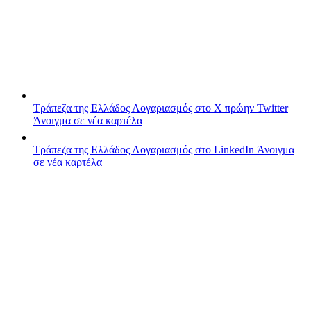
Τράπεζα της Ελλάδος
Λογαριασμός στο X πρώην Twitter
Άνοιγμα σε νέα καρτέλα
Τράπεζα της Ελλάδος
Λογαριασμός στο LinkedIn
Άνοιγμα
σε νέα καρτέλα