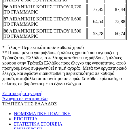
86 ΛΙΒΑΝΙΚΗΣ ΚΟΠΗΣ ΤΙΤΛΟΥ 0,720
77,45
87,44
ΤΟ ΓΡΑΜΜΑΡΙΟ
87 ΛΙΒΑΝΙΚΗΣ ΚΟΠΗΣ ΤΙΤΛΟΥ 0,600
64,54
72,88
ΤΟ ΓΡΑΜΜΑΡΙΟ
88 ΛΙΒΑΝΙΚΗΣ ΚΟΠΗΣ ΤΙΤΛΟΥ 0,500
53,78
60,74
ΤΟ ΓΡΑΜΜΑΡΙΟ
*Τίτλος = Περιεκτικότητα σε καθαρό χρυσό
** Προκειμένου για ράβδους ή πλάκες χρυσού που αγοράζει η
Τράπεζα της Ελλάδος, ο πελάτης καταθέτει τις ράβδους ή πλάκες
χρυσού στην Τράπεζα Ελλάδος προς έλεγχο της γνησιότητας, αφού
προηγουμένως συμφωνηθεί η τιμή αγοράς. Μετά τον εργαστηριακό
έλεγχο, και εφόσον διαπιστωθεί η περιεκτικότητα σε καθαρό
χρυσό, καταβάλλεται το αντίτιμο σε ευρώ. Σε κάθε περίπτωση, ο
πελάτης επιβαρύνεται με τα έξοδα ελέγχου.
Επιστροφή στην αρχή
Άνοιγμα σε νέα καρτέλα
ΤΡΑΠΕΖΑ ΤΗΣ ΕΛΛΑΔΟΣ
ΝΟΜΙΣΜΑΤΙΚΗ ΠΟΛΙΤΙΚΗ
ΕΠΟΠΤΕΙΑ
ΣΤΑΤΙΣΤΙΚΑ ΣΤΟΙΧΕΙΑ