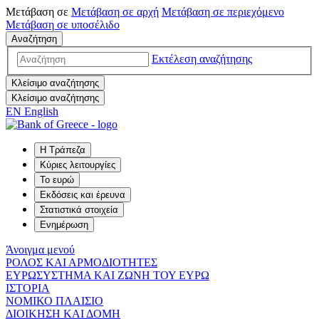
Μετάβαση σε
Μετάβαση σε
αρχή
Μετάβαση σε
περιεχόμενο
Μετάβαση σε
υποσέλιδο
Αναζήτηση
Εκτέλεση αναζήτησης
Κλείσιμο αναζήτησης
Κλείσιμο αναζήτησης
EN
English
Η Τράπεζα
Κύριες λειτουργίες
Το ευρώ
Εκδόσεις και έρευνα
Στατιστικά στοιχεία
Ενημέρωση
Άνοιγμα μενού
ΡΟΛΟΣ ΚΑΙ ΑΡΜΟΔΙΟΤΗΤΕΣ
ΕΥΡΩΣΥΣΤΗΜΑ ΚΑΙ ΖΩΝΗ ΤΟΥ ΕΥΡΩ
ΙΣΤΟΡΙΑ
ΝΟΜΙΚΟ ΠΛΑΙΣΙΟ
ΔΙΟΙΚΗΣΗ ΚΑΙ ΔΟΜΗ