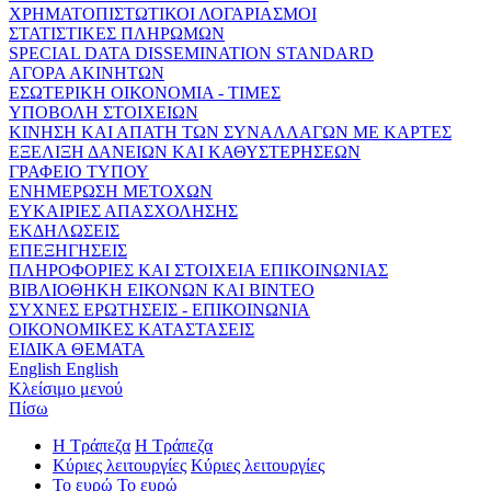
ΧΡΗΜΑΤΟΠΙΣΤΩΤΙΚΟΙ ΛΟΓΑΡΙΑΣΜΟΙ
ΣΤΑΤΙΣΤΙΚΕΣ ΠΛΗΡΩΜΩΝ
SPECIAL DATA DISSEMINATION STANDARD
ΑΓΟΡΑ ΑΚΙΝΗΤΩΝ
ΕΣΩΤΕΡΙΚΗ ΟΙΚΟΝΟΜΙΑ - ΤΙΜΕΣ
ΥΠΟΒΟΛΗ ΣΤΟΙΧΕΙΩΝ
ΚΙΝΗΣΗ ΚΑΙ ΑΠΑΤΗ ΤΩΝ ΣΥΝΑΛΛΑΓΩΝ ΜΕ ΚΑΡΤΕΣ
ΕΞΕΛΙΞΗ ΔΑΝΕΙΩΝ ΚΑΙ ΚΑΘΥΣΤΕΡΗΣΕΩΝ
ΓΡΑΦΕΙΟ ΤΥΠΟΥ
ΕΝΗΜΕΡΩΣΗ ΜΕΤΟΧΩΝ
ΕΥΚΑΙΡΙΕΣ ΑΠΑΣΧΟΛΗΣΗΣ
ΕΚΔΗΛΩΣΕΙΣ
ΕΠΕΞΗΓΗΣΕΙΣ
ΠΛΗΡΟΦΟΡΙΕΣ ΚΑΙ ΣΤΟΙΧΕΙΑ ΕΠΙΚΟΙΝΩΝΙΑΣ
ΒΙΒΛΙΟΘΗΚΗ ΕΙΚΟΝΩΝ ΚΑΙ ΒΙΝΤΕΟ
ΣΥΧΝΕΣ ΕΡΩΤΗΣΕΙΣ - ΕΠΙΚΟΙΝΩΝΙΑ
ΟΙΚΟΝΟΜΙΚΕΣ ΚΑΤΑΣΤΑΣΕΙΣ
ΕΙΔΙΚΑ ΘΕΜΑΤΑ
English
English
Κλείσιμο μενού
Πίσω
Η Τράπεζα
Η Τράπεζα
Κύριες λειτουργίες
Κύριες λειτουργίες
Το ευρώ
Το ευρώ