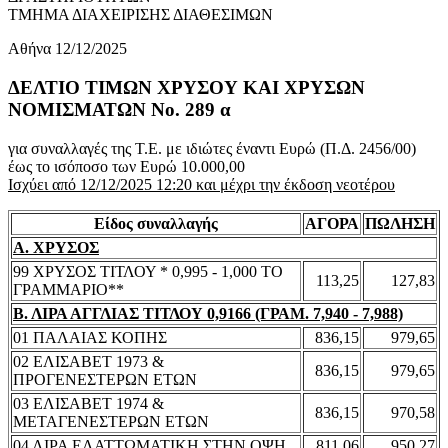
ΤΜΗΜΑ ΔΙΑΧΕΙΡΙΣΗΣ ΔΙΑΘΕΣΙΜΩΝ
Αθήνα 12/12/2025
ΔΕΛΤΙΟ ΤΙΜΩΝ ΧΡΥΣΟΥ ΚΑΙ ΧΡΥΣΩΝ
ΝΟΜΙΣΜΑΤΩΝ No. 289 α
για συναλλαγές της Τ.Ε. με ιδιώτες έναντι Ευρώ (Π.Δ. 2456/00)
έως το ισόποσο των Ευρώ 10.000,00
Ισχύει από 12/12/2025 12:20 και μέχρι την έκδοση νεοτέρου
Είδος συναλλαγής
ΑΓΟΡΑ
ΠΩΛΗΣΗ
Α. ΧΡΥΣΟΣ
99 ΧΡΥΣΟΣ ΤΙΤΛΟΥ * 0,995 - 1,000 ΤΟ
113,25
127,83
ΓΡΑΜΜΑΡΙΟ**
Β. ΛΙΡΑ ΑΓΓΛΙΑΣ ΤΙΤΛΟΥ 0,9166 (ΓΡΑΜ. 7,940 - 7,988)
01 ΠΑΛΑΙΑΣ ΚΟΠΗΣ
836,15
979,65
02 ΕΛΙΣΑΒΕΤ 1973 &
836,15
979,65
ΠΡΟΓΕΝΕΣΤΕΡΩΝ ΕΤΩΝ
03 ΕΛΙΣΑΒΕΤ 1974 &
836,15
970,58
ΜΕΤΑΓΕΝΕΣΤΕΡΩΝ ΕΤΩΝ
04 ΛΙΡΑ ΕΛΑΤΤΩΜΑΤΙΚΗ ΣΤΗΝ ΟΨΗ
811,06
950,27