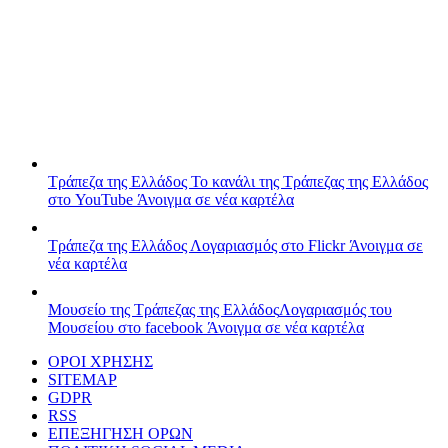
Τράπεζα της Ελλάδος
Το κανάλι της Τράπεζας της Ελλάδος
στο YouTube
Άνοιγμα σε νέα καρτέλα
Τράπεζα της Ελλάδος
Λογαριασμός στο Flickr
Άνοιγμα σε
νέα καρτέλα
Μουσείο της Τράπεζας της Ελλάδος
Λογαριασμός του
Μουσείου στο facebook
Άνοιγμα σε νέα καρτέλα
ΟΡΟΙ ΧΡΗΣΗΣ
SITEMAP
GDPR
RSS
ΕΠΕΞΗΓΗΣΗ ΟΡΩΝ