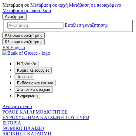
Μετάβαση σε
Μετάβαση σε
αρχή
Μετάβαση σε
περιεχόμενο
Μετάβαση σε
υποσέλιδο
Αναζήτηση
Εκτέλεση αναζήτησης
Κλείσιμο αναζήτησης
Κλείσιμο αναζήτησης
EN
English
Η Τράπεζα
Κύριες λειτουργίες
Το ευρώ
Εκδόσεις και έρευνα
Στατιστικά στοιχεία
Ενημέρωση
Άνοιγμα μενού
ΡΟΛΟΣ ΚΑΙ ΑΡΜΟΔΙΟΤΗΤΕΣ
ΕΥΡΩΣΥΣΤΗΜΑ ΚΑΙ ΖΩΝΗ ΤΟΥ ΕΥΡΩ
ΙΣΤΟΡΙΑ
ΝΟΜΙΚΟ ΠΛΑΙΣΙΟ
ΔΙΟΙΚΗΣΗ ΚΑΙ ΔΟΜΗ