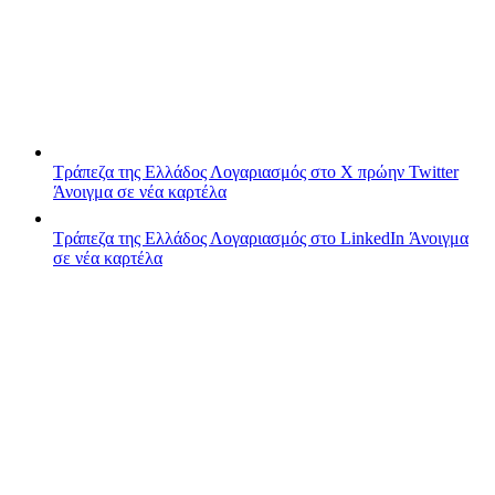
Τράπεζα της Ελλάδος
Λογαριασμός στο X πρώην Twitter
Άνοιγμα σε νέα καρτέλα
Τράπεζα της Ελλάδος
Λογαριασμός στο LinkedIn
Άνοιγμα
σε νέα καρτέλα