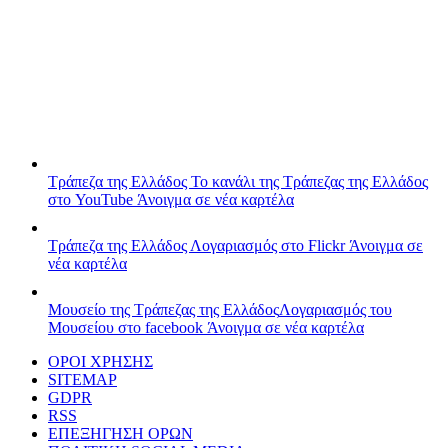
Τράπεζα της Ελλάδος
Το κανάλι της Τράπεζας της Ελλάδος
στο YouTube
Άνοιγμα σε νέα καρτέλα
Τράπεζα της Ελλάδος
Λογαριασμός στο Flickr
Άνοιγμα σε
νέα καρτέλα
Μουσείο της Τράπεζας της Ελλάδος
Λογαριασμός του
Μουσείου στο facebook
Άνοιγμα σε νέα καρτέλα
ΟΡΟΙ ΧΡΗΣΗΣ
SITEMAP
GDPR
RSS
ΕΠΕΞΗΓΗΣΗ ΟΡΩΝ