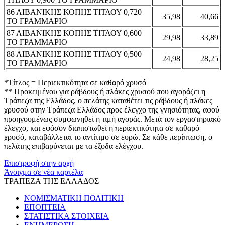
86 ΛΙΒΑΝΙΚΗΣ ΚΟΠΗΣ ΤΙΤΛΟΥ 0,720
35,98
40,66
ΤΟ ΓΡΑΜΜΑΡΙΟ
87 ΛΙΒΑΝΙΚΗΣ ΚΟΠΗΣ ΤΙΤΛΟΥ 0,600
29,98
33,89
ΤΟ ΓΡΑΜΜΑΡΙΟ
88 ΛΙΒΑΝΙΚΗΣ ΚΟΠΗΣ ΤΙΤΛΟΥ 0,500
24,98
28,25
ΤΟ ΓΡΑΜΜΑΡΙΟ
*Τίτλος = Περιεκτικότητα σε καθαρό χρυσό
** Προκειμένου για ράβδους ή πλάκες χρυσού που αγοράζει η
Τράπεζα της Ελλάδος, ο πελάτης καταθέτει τις ράβδους ή πλάκες
χρυσού στην Τράπεζα Ελλάδος προς έλεγχο της γνησιότητας, αφού
προηγουμένως συμφωνηθεί η τιμή αγοράς. Μετά τον εργαστηριακό
έλεγχο, και εφόσον διαπιστωθεί η περιεκτικότητα σε καθαρό
χρυσό, καταβάλλεται το αντίτιμο σε ευρώ. Σε κάθε περίπτωση, ο
πελάτης επιβαρύνεται με τα έξοδα ελέγχου.
Επιστροφή στην αρχή
Άνοιγμα σε νέα καρτέλα
ΤΡΑΠΕΖΑ ΤΗΣ ΕΛΛΑΔΟΣ
ΝΟΜΙΣΜΑΤΙΚΗ ΠΟΛΙΤΙΚΗ
ΕΠΟΠΤΕΙΑ
ΣΤΑΤΙΣΤΙΚΑ ΣΤΟΙΧΕΙΑ