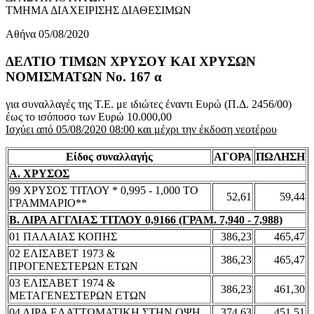
ΤΜΗΜΑ ΔΙΑΧΕΙΡΙΣΗΣ ΔΙΑΘΕΣΙΜΩΝ
Αθήνα 05/08/2020
ΔΕΛΤΙΟ ΤΙΜΩΝ ΧΡΥΣΟΥ ΚΑΙ ΧΡΥΣΩΝ
ΝΟΜΙΣΜΑΤΩΝ No. 167 α
για συναλλαγές της Τ.Ε. με ιδιώτες έναντι Ευρώ (Π.Δ. 2456/00)
έως το ισόποσο των Ευρώ 10.000,00
Ισχύει από 05/08/2020 08:00 και μέχρι την έκδοση νεοτέρου
Είδος συναλλαγής
ΑΓΟΡΑ
ΠΩΛΗΣΗ
Α. ΧΡΥΣΟΣ
99 ΧΡΥΣΟΣ ΤΙΤΛΟΥ * 0,995 - 1,000 ΤΟ
52,61
59,44
ΓΡΑΜΜΑΡΙΟ**
Β. ΛΙΡΑ ΑΓΓΛΙΑΣ ΤΙΤΛΟΥ 0,9166 (ΓΡΑΜ. 7,940 - 7,988)
01 ΠΑΛΑΙΑΣ ΚΟΠΗΣ
386,23
465,47
02 ΕΛΙΣΑΒΕΤ 1973 &
386,23
465,47
ΠΡΟΓΕΝΕΣΤΕΡΩΝ ΕΤΩΝ
03 ΕΛΙΣΑΒΕΤ 1974 &
386,23
461,30
ΜΕΤΑΓΕΝΕΣΤΕΡΩΝ ΕΤΩΝ
04 ΛΙΡΑ ΕΛΑΤΤΩΜΑΤΙΚΗ ΣΤΗΝ ΟΨΗ
374,63
451,51