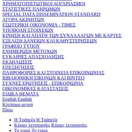
ΧΡΗΜΑΤΟΠΙΣΤΩΤΙΚΟΙ ΛΟΓΑΡΙΑΣΜΟΙ
ΣΤΑΤΙΣΤΙΚΕΣ ΠΛΗΡΩΜΩΝ
SPECIAL DATA DISSEMINATION STANDARD
ΑΓΟΡΑ ΑΚΙΝΗΤΩΝ
ΕΣΩΤΕΡΙΚΗ ΟΙΚΟΝΟΜΙΑ - ΤΙΜΕΣ
ΥΠΟΒΟΛΗ ΣΤΟΙΧΕΙΩΝ
ΚΙΝΗΣΗ ΚΑΙ ΑΠΑΤΗ ΤΩΝ ΣΥΝΑΛΛΑΓΩΝ ΜΕ ΚΑΡΤΕΣ
ΕΞΕΛΙΞΗ ΔΑΝΕΙΩΝ ΚΑΙ ΚΑΘΥΣΤΕΡΗΣΕΩΝ
ΓΡΑΦΕΙΟ ΤΥΠΟΥ
ΕΝΗΜΕΡΩΣΗ ΜΕΤΟΧΩΝ
ΕΥΚΑΙΡΙΕΣ ΑΠΑΣΧΟΛΗΣΗΣ
ΕΚΔΗΛΩΣΕΙΣ
ΕΠΕΞΗΓΗΣΕΙΣ
ΠΛΗΡΟΦΟΡΙΕΣ ΚΑΙ ΣΤΟΙΧΕΙΑ ΕΠΙΚΟΙΝΩΝΙΑΣ
ΒΙΒΛΙΟΘΗΚΗ ΕΙΚΟΝΩΝ ΚΑΙ ΒΙΝΤΕΟ
ΣΥΧΝΕΣ ΕΡΩΤΗΣΕΙΣ - ΕΠΙΚΟΙΝΩΝΙΑ
ΟΙΚΟΝΟΜΙΚΕΣ ΚΑΤΑΣΤΑΣΕΙΣ
ΕΙΔΙΚΑ ΘΕΜΑΤΑ
English
English
Κλείσιμο μενού
Πίσω
Η Τράπεζα
Η Τράπεζα
Κύριες λειτουργίες
Κύριες λειτουργίες
Το ευρώ
Το ευρώ