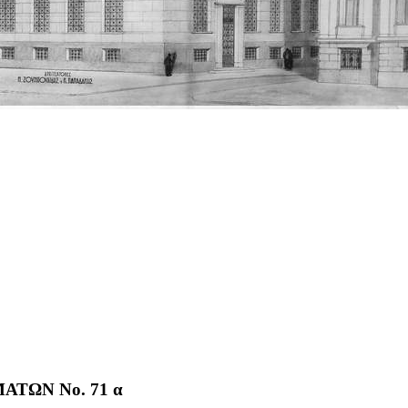
ΤΩΝ No. 71 α