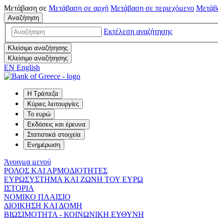
Μετάβαση σε
Μετάβαση σε
αρχή
Μετάβαση σε
περιεχόμενο
Μετάβ
Αναζήτηση
Εκτέλεση αναζήτησης
Κλείσιμο αναζήτησης
Κλείσιμο αναζήτησης
EN
English
Η Τράπεζα
Κύριες λειτουργίες
Το ευρώ
Εκδόσεις και έρευνα
Στατιστικά στοιχεία
Ενημέρωση
Άνοιγμα μενού
ΡΟΛΟΣ ΚΑΙ ΑΡΜΟΔΙΟΤΗΤΕΣ
ΕΥΡΩΣΥΣΤΗΜΑ ΚΑΙ ΖΩΝΗ ΤΟΥ ΕΥΡΩ
ΙΣΤΟΡΙΑ
ΝΟΜΙΚΟ ΠΛΑΙΣΙΟ
ΔΙΟΙΚΗΣΗ ΚΑΙ ΔΟΜΗ
ΒΙΩΣΙΜΟΤΗΤΑ - ΚΟΙΝΩΝΙΚΗ ΕΥΘΥΝΗ