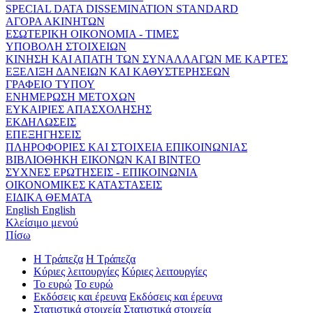
SPECIAL DATA DISSEMINATION STANDARD
ΑΓΟΡΑ ΑΚΙΝΗΤΩΝ
ΕΣΩΤΕΡΙΚΗ ΟΙΚΟΝΟΜΙΑ - ΤΙΜΕΣ
ΥΠΟΒΟΛΗ ΣΤΟΙΧΕΙΩΝ
ΚΙΝΗΣΗ ΚΑΙ ΑΠΑΤΗ ΤΩΝ ΣΥΝΑΛΛΑΓΩΝ ΜΕ ΚΑΡΤΕΣ
ΕΞΕΛΙΞΗ ΔΑΝΕΙΩΝ ΚΑΙ ΚΑΘΥΣΤΕΡΗΣΕΩΝ
ΓΡΑΦΕΙΟ ΤΥΠΟΥ
ΕΝΗΜΕΡΩΣΗ ΜΕΤΟΧΩΝ
ΕΥΚΑΙΡΙΕΣ ΑΠΑΣΧΟΛΗΣΗΣ
ΕΚΔΗΛΩΣΕΙΣ
ΕΠΕΞΗΓΗΣΕΙΣ
ΠΛΗΡΟΦΟΡΙΕΣ ΚΑΙ ΣΤΟΙΧΕΙΑ ΕΠΙΚΟΙΝΩΝΙΑΣ
ΒΙΒΛΙΟΘΗΚΗ ΕΙΚΟΝΩΝ ΚΑΙ ΒΙΝΤΕΟ
ΣΥΧΝΕΣ ΕΡΩΤΗΣΕΙΣ - ΕΠΙΚΟΙΝΩΝΙΑ
ΟΙΚΟΝΟΜΙΚΕΣ ΚΑΤΑΣΤΑΣΕΙΣ
ΕΙΔΙΚΑ ΘΕΜΑΤΑ
English
English
Κλείσιμο μενού
Πίσω
Η Τράπεζα
Η Τράπεζα
Κύριες λειτουργίες
Κύριες λειτουργίες
Το ευρώ
Το ευρώ
Εκδόσεις και έρευνα
Εκδόσεις και έρευνα
Στατιστικά στοιχεία
Στατιστικά στοιχεία