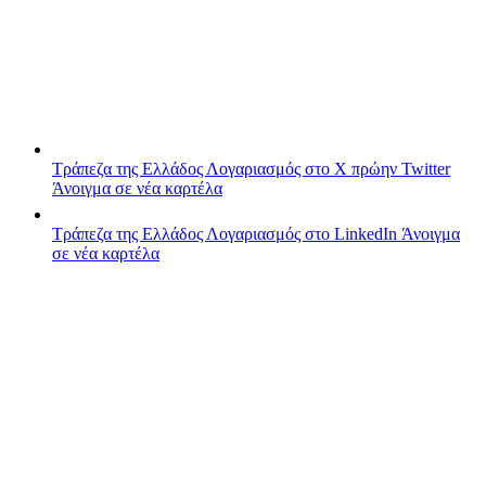
Τράπεζα της Ελλάδος
Λογαριασμός στο X πρώην Twitter
Άνοιγμα σε νέα καρτέλα
Τράπεζα της Ελλάδος
Λογαριασμός στο LinkedIn
Άνοιγμα
σε νέα καρτέλα