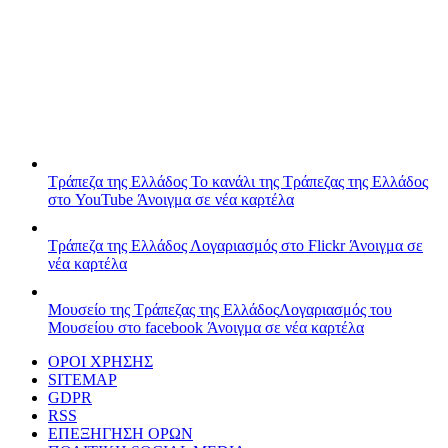
Τράπεζα της Ελλάδος
Το κανάλι της Τράπεζας της Ελλάδος
στο YouTube
Άνοιγμα σε νέα καρτέλα
Τράπεζα της Ελλάδος
Λογαριασμός στο Flickr
Άνοιγμα σε
νέα καρτέλα
Μουσείο της Τράπεζας της Ελλάδος
Λογαριασμός του
Μουσείου στο facebook
Άνοιγμα σε νέα καρτέλα
ΟΡΟΙ ΧΡΗΣΗΣ
SITEMAP
GDPR
RSS
ΕΠΕΞΗΓΗΣΗ ΟΡΩΝ