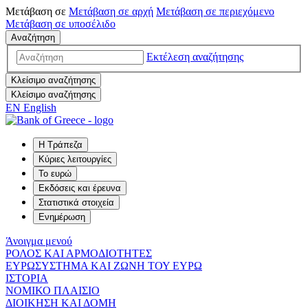
Μετάβαση σε
Μετάβαση σε
αρχή
Μετάβαση σε
περιεχόμενο
Μετάβαση σε
υποσέλιδο
Αναζήτηση
Εκτέλεση αναζήτησης
Κλείσιμο αναζήτησης
Κλείσιμο αναζήτησης
EN
English
Η Τράπεζα
Κύριες λειτουργίες
Το ευρώ
Εκδόσεις και έρευνα
Στατιστικά στοιχεία
Ενημέρωση
Άνοιγμα μενού
ΡΟΛΟΣ ΚΑΙ ΑΡΜΟΔΙΟΤΗΤΕΣ
ΕΥΡΩΣΥΣΤΗΜΑ ΚΑΙ ΖΩΝΗ ΤΟΥ ΕΥΡΩ
ΙΣΤΟΡΙΑ
ΝΟΜΙΚΟ ΠΛΑΙΣΙΟ
ΔΙΟΙΚΗΣΗ ΚΑΙ ΔΟΜΗ