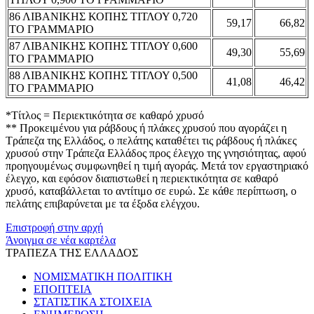
86 ΛΙΒΑΝΙΚΗΣ ΚΟΠΗΣ ΤΙΤΛΟΥ 0,720
59,17
66,82
ΤΟ ΓΡΑΜΜΑΡΙΟ
87 ΛΙΒΑΝΙΚΗΣ ΚΟΠΗΣ ΤΙΤΛΟΥ 0,600
49,30
55,69
ΤΟ ΓΡΑΜΜΑΡΙΟ
88 ΛΙΒΑΝΙΚΗΣ ΚΟΠΗΣ ΤΙΤΛΟΥ 0,500
41,08
46,42
ΤΟ ΓΡΑΜΜΑΡΙΟ
*Τίτλος = Περιεκτικότητα σε καθαρό χρυσό
** Προκειμένου για ράβδους ή πλάκες χρυσού που αγοράζει η
Τράπεζα της Ελλάδος, ο πελάτης καταθέτει τις ράβδους ή πλάκες
χρυσού στην Τράπεζα Ελλάδος προς έλεγχο της γνησιότητας, αφού
προηγουμένως συμφωνηθεί η τιμή αγοράς. Μετά τον εργαστηριακό
έλεγχο, και εφόσον διαπιστωθεί η περιεκτικότητα σε καθαρό
χρυσό, καταβάλλεται το αντίτιμο σε ευρώ. Σε κάθε περίπτωση, ο
πελάτης επιβαρύνεται με τα έξοδα ελέγχου.
Επιστροφή στην αρχή
Άνοιγμα σε νέα καρτέλα
ΤΡΑΠΕΖΑ ΤΗΣ ΕΛΛΑΔΟΣ
ΝΟΜΙΣΜΑΤΙΚΗ ΠΟΛΙΤΙΚΗ
ΕΠΟΠΤΕΙΑ
ΣΤΑΤΙΣΤΙΚΑ ΣΤΟΙΧΕΙΑ