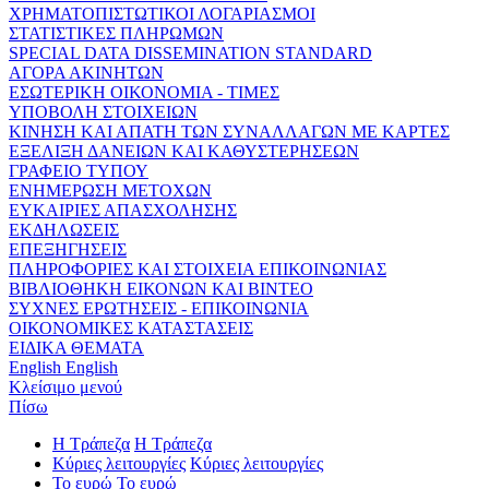
ΧΡΗΜΑΤΟΠΙΣΤΩΤΙΚΟΙ ΛΟΓΑΡΙΑΣΜΟΙ
ΣΤΑΤΙΣΤΙΚΕΣ ΠΛΗΡΩΜΩΝ
SPECIAL DATA DISSEMINATION STANDARD
ΑΓΟΡΑ ΑΚΙΝΗΤΩΝ
ΕΣΩΤΕΡΙΚΗ ΟΙΚΟΝΟΜΙΑ - ΤΙΜΕΣ
ΥΠΟΒΟΛΗ ΣΤΟΙΧΕΙΩΝ
ΚΙΝΗΣΗ ΚΑΙ ΑΠΑΤΗ ΤΩΝ ΣΥΝΑΛΛΑΓΩΝ ΜΕ ΚΑΡΤΕΣ
ΕΞΕΛΙΞΗ ΔΑΝΕΙΩΝ ΚΑΙ ΚΑΘΥΣΤΕΡΗΣΕΩΝ
ΓΡΑΦΕΙΟ ΤΥΠΟΥ
ΕΝΗΜΕΡΩΣΗ ΜΕΤΟΧΩΝ
ΕΥΚΑΙΡΙΕΣ ΑΠΑΣΧΟΛΗΣΗΣ
ΕΚΔΗΛΩΣΕΙΣ
ΕΠΕΞΗΓΗΣΕΙΣ
ΠΛΗΡΟΦΟΡΙΕΣ ΚΑΙ ΣΤΟΙΧΕΙΑ ΕΠΙΚΟΙΝΩΝΙΑΣ
ΒΙΒΛΙΟΘΗΚΗ ΕΙΚΟΝΩΝ ΚΑΙ ΒΙΝΤΕΟ
ΣΥΧΝΕΣ ΕΡΩΤΗΣΕΙΣ - ΕΠΙΚΟΙΝΩΝΙΑ
ΟΙΚΟΝΟΜΙΚΕΣ ΚΑΤΑΣΤΑΣΕΙΣ
ΕΙΔΙΚΑ ΘΕΜΑΤΑ
English
English
Κλείσιμο μενού
Πίσω
Η Τράπεζα
Η Τράπεζα
Κύριες λειτουργίες
Κύριες λειτουργίες
Το ευρώ
Το ευρώ