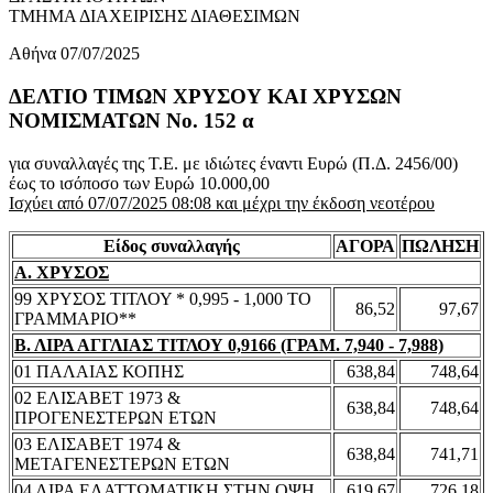
ΤΜΗΜΑ ΔΙΑΧΕΙΡΙΣΗΣ ΔΙΑΘΕΣΙΜΩΝ
Αθήνα 07/07/2025
ΔΕΛΤΙΟ ΤΙΜΩΝ ΧΡΥΣΟΥ ΚΑΙ ΧΡΥΣΩΝ
ΝΟΜΙΣΜΑΤΩΝ No. 152 α
για συναλλαγές της Τ.Ε. με ιδιώτες έναντι Ευρώ (Π.Δ. 2456/00)
έως το ισόποσο των Ευρώ 10.000,00
Ισχύει από 07/07/2025 08:08 και μέχρι την έκδοση νεοτέρου
Είδος συναλλαγής
ΑΓΟΡΑ
ΠΩΛΗΣΗ
Α. ΧΡΥΣΟΣ
99 ΧΡΥΣΟΣ ΤΙΤΛΟΥ * 0,995 - 1,000 ΤΟ
86,52
97,67
ΓΡΑΜΜΑΡΙΟ**
Β. ΛΙΡΑ ΑΓΓΛΙΑΣ ΤΙΤΛΟΥ 0,9166 (ΓΡΑΜ. 7,940 - 7,988)
01 ΠΑΛΑΙΑΣ ΚΟΠΗΣ
638,84
748,64
02 ΕΛΙΣΑΒΕΤ 1973 &
638,84
748,64
ΠΡΟΓΕΝΕΣΤΕΡΩΝ ΕΤΩΝ
03 ΕΛΙΣΑΒΕΤ 1974 &
638,84
741,71
ΜΕΤΑΓΕΝΕΣΤΕΡΩΝ ΕΤΩΝ
04 ΛΙΡΑ ΕΛΑΤΤΩΜΑΤΙΚΗ ΣΤΗΝ ΟΨΗ
619,67
726,18