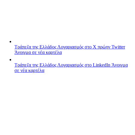
Τράπεζα της Ελλάδος
Λογαριασμός στο X πρώην Twitter
Άνοιγμα σε νέα καρτέλα
Τράπεζα της Ελλάδος
Λογαριασμός στο LinkedIn
Άνοιγμα
σε νέα καρτέλα