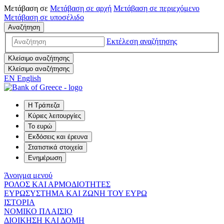
Μετάβαση σε
Μετάβαση σε
αρχή
Μετάβαση σε
περιεχόμενο
Μετάβαση σε
υποσέλιδο
Αναζήτηση
Εκτέλεση αναζήτησης
Κλείσιμο αναζήτησης
Κλείσιμο αναζήτησης
EN
English
Η Τράπεζα
Κύριες λειτουργίες
Το ευρώ
Εκδόσεις και έρευνα
Στατιστικά στοιχεία
Ενημέρωση
Άνοιγμα μενού
ΡΟΛΟΣ ΚΑΙ ΑΡΜΟΔΙΟΤΗΤΕΣ
ΕΥΡΩΣΥΣΤΗΜΑ ΚΑΙ ΖΩΝΗ ΤΟΥ ΕΥΡΩ
ΙΣΤΟΡΙΑ
ΝΟΜΙΚΟ ΠΛΑΙΣΙΟ
ΔΙΟΙΚΗΣΗ ΚΑΙ ΔΟΜΗ