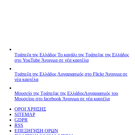
Τράπεζα της Ελλάδος
Το κανάλι της Τράπεζας της Ελλάδος
στο YouTube
Άνοιγμα σε νέα καρτέλα
Τράπεζα της Ελλάδος
Λογαριασμός στο Flickr
Άνοιγμα σε
νέα καρτέλα
Μουσείο της Τράπεζας της Ελλάδος
Λογαριασμός του
Μουσείου στο facebook
Άνοιγμα σε νέα καρτέλα
ΟΡΟΙ ΧΡΗΣΗΣ
SITEMAP
GDPR
RSS
ΕΠΕΞΗΓΗΣΗ ΟΡΩΝ