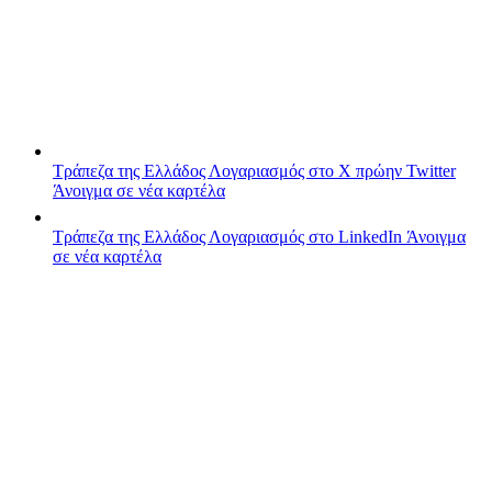
Τράπεζα της Ελλάδος
Λογαριασμός στο X πρώην Twitter
Άνοιγμα σε νέα καρτέλα
Τράπεζα της Ελλάδος
Λογαριασμός στο LinkedIn
Άνοιγμα
σε νέα καρτέλα