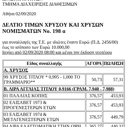
ΤΜΗΜΑ ΔΙΑΧΕΙΡΙΣΗΣ ΔΙΑΘΕΣΙΜΩΝ
Αθήνα 02/09/2020
ΔΕΛΤΙΟ ΤΙΜΩΝ ΧΡΥΣΟΥ ΚΑΙ ΧΡΥΣΩΝ
ΝΟΜΙΣΜΑΤΩΝ No. 198 α
για συναλλαγές της Τ.Ε. με ιδιώτες έναντι Ευρώ (Π.Δ. 2456/00)
έως το ισόποσο των Ευρώ 10.000,00
Ισχύει από 02/09/2020 08:00 και μέχρι την έκδοση νεοτέρου
Είδος συναλλαγής
ΑΓΟΡΑ
ΠΩΛΗΣΗ
Α. ΧΡΥΣΟΣ
99 ΧΡΥΣΟΣ ΤΙΤΛΟΥ * 0,995 - 1,000 ΤΟ
50,73
57,31
ΓΡΑΜΜΑΡΙΟ**
Β. ΛΙΡΑ ΑΓΓΛΙΑΣ ΤΙΤΛΟΥ 0,9166 (ΓΡΑΜ. 7,940 - 7,988)
01 ΠΑΛΑΙΑΣ ΚΟΠΗΣ
376,57
453,93
02 ΕΛΙΣΑΒΕΤ 1973 &
376,57
453,93
ΠΡΟΓΕΝΕΣΤΕΡΩΝ ΕΤΩΝ
03 ΕΛΙΣΑΒΕΤ 1974 &
376,57
449,79
ΜΕΤΑΓΕΝΕΣΤΕΡΩΝ ΕΤΩΝ
04 ΛΙΡΑ ΕΛΑΤΤΩΜΑΤΙΚΗ ΣΤΗΝ ΟΨΗ
365,27
440,32