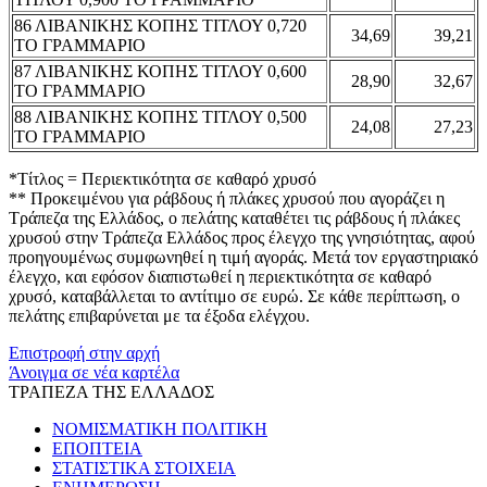
86 ΛΙΒΑΝΙΚΗΣ ΚΟΠΗΣ ΤΙΤΛΟΥ 0,720
34,69
39,21
ΤΟ ΓΡΑΜΜΑΡΙΟ
87 ΛΙΒΑΝΙΚΗΣ ΚΟΠΗΣ ΤΙΤΛΟΥ 0,600
28,90
32,67
ΤΟ ΓΡΑΜΜΑΡΙΟ
88 ΛΙΒΑΝΙΚΗΣ ΚΟΠΗΣ ΤΙΤΛΟΥ 0,500
24,08
27,23
ΤΟ ΓΡΑΜΜΑΡΙΟ
*Τίτλος = Περιεκτικότητα σε καθαρό χρυσό
** Προκειμένου για ράβδους ή πλάκες χρυσού που αγοράζει η
Τράπεζα της Ελλάδος, ο πελάτης καταθέτει τις ράβδους ή πλάκες
χρυσού στην Τράπεζα Ελλάδος προς έλεγχο της γνησιότητας, αφού
προηγουμένως συμφωνηθεί η τιμή αγοράς. Μετά τον εργαστηριακό
έλεγχο, και εφόσον διαπιστωθεί η περιεκτικότητα σε καθαρό
χρυσό, καταβάλλεται το αντίτιμο σε ευρώ. Σε κάθε περίπτωση, ο
πελάτης επιβαρύνεται με τα έξοδα ελέγχου.
Επιστροφή στην αρχή
Άνοιγμα σε νέα καρτέλα
ΤΡΑΠΕΖΑ ΤΗΣ ΕΛΛΑΔΟΣ
ΝΟΜΙΣΜΑΤΙΚΗ ΠΟΛΙΤΙΚΗ
ΕΠΟΠΤΕΙΑ
ΣΤΑΤΙΣΤΙΚΑ ΣΤΟΙΧΕΙΑ