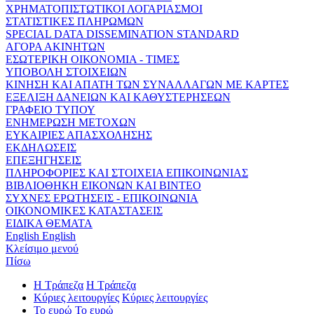
ΧΡΗΜΑΤΟΠΙΣΤΩΤΙΚΟΙ ΛΟΓΑΡΙΑΣΜΟΙ
ΣΤΑΤΙΣΤΙΚΕΣ ΠΛΗΡΩΜΩΝ
SPECIAL DATA DISSEMINATION STANDARD
ΑΓΟΡΑ ΑΚΙΝΗΤΩΝ
ΕΣΩΤΕΡΙΚΗ ΟΙΚΟΝΟΜΙΑ - ΤΙΜΕΣ
ΥΠΟΒΟΛΗ ΣΤΟΙΧΕΙΩΝ
ΚΙΝΗΣΗ ΚΑΙ ΑΠΑΤΗ ΤΩΝ ΣΥΝΑΛΛΑΓΩΝ ΜΕ ΚΑΡΤΕΣ
ΕΞΕΛΙΞΗ ΔΑΝΕΙΩΝ ΚΑΙ ΚΑΘΥΣΤΕΡΗΣΕΩΝ
ΓΡΑΦΕΙΟ ΤΥΠΟΥ
ΕΝΗΜΕΡΩΣΗ ΜΕΤΟΧΩΝ
ΕΥΚΑΙΡΙΕΣ ΑΠΑΣΧΟΛΗΣΗΣ
ΕΚΔΗΛΩΣΕΙΣ
ΕΠΕΞΗΓΗΣΕΙΣ
ΠΛΗΡΟΦΟΡΙΕΣ ΚΑΙ ΣΤΟΙΧΕΙΑ ΕΠΙΚΟΙΝΩΝΙΑΣ
ΒΙΒΛΙΟΘΗΚΗ ΕΙΚΟΝΩΝ ΚΑΙ ΒΙΝΤΕΟ
ΣΥΧΝΕΣ ΕΡΩΤΗΣΕΙΣ - ΕΠΙΚΟΙΝΩΝΙΑ
ΟΙΚΟΝΟΜΙΚΕΣ ΚΑΤΑΣΤΑΣΕΙΣ
ΕΙΔΙΚΑ ΘΕΜΑΤΑ
English
English
Κλείσιμο μενού
Πίσω
Η Τράπεζα
Η Τράπεζα
Κύριες λειτουργίες
Κύριες λειτουργίες
Το ευρώ
Το ευρώ