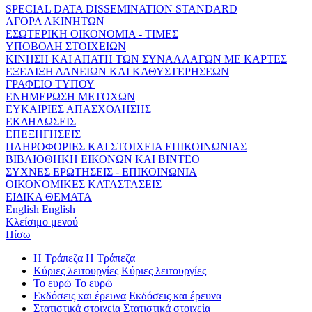
SPECIAL DATA DISSEMINATION STANDARD
ΑΓΟΡΑ ΑΚΙΝΗΤΩΝ
ΕΣΩΤΕΡΙΚΗ ΟΙΚΟΝΟΜΙΑ - ΤΙΜΕΣ
ΥΠΟΒΟΛΗ ΣΤΟΙΧΕΙΩΝ
ΚΙΝΗΣΗ ΚΑΙ ΑΠΑΤΗ ΤΩΝ ΣΥΝΑΛΛΑΓΩΝ ΜΕ ΚΑΡΤΕΣ
ΕΞΕΛΙΞΗ ΔΑΝΕΙΩΝ ΚΑΙ ΚΑΘΥΣΤΕΡΗΣΕΩΝ
ΓΡΑΦΕΙΟ ΤΥΠΟΥ
ΕΝΗΜΕΡΩΣΗ ΜΕΤΟΧΩΝ
ΕΥΚΑΙΡΙΕΣ ΑΠΑΣΧΟΛΗΣΗΣ
ΕΚΔΗΛΩΣΕΙΣ
ΕΠΕΞΗΓΗΣΕΙΣ
ΠΛΗΡΟΦΟΡΙΕΣ ΚΑΙ ΣΤΟΙΧΕΙΑ ΕΠΙΚΟΙΝΩΝΙΑΣ
ΒΙΒΛΙΟΘΗΚΗ ΕΙΚΟΝΩΝ ΚΑΙ ΒΙΝΤΕΟ
ΣΥΧΝΕΣ ΕΡΩΤΗΣΕΙΣ - ΕΠΙΚΟΙΝΩΝΙΑ
ΟΙΚΟΝΟΜΙΚΕΣ ΚΑΤΑΣΤΑΣΕΙΣ
ΕΙΔΙΚΑ ΘΕΜΑΤΑ
English
English
Κλείσιμο μενού
Πίσω
Η Τράπεζα
Η Τράπεζα
Κύριες λειτουργίες
Κύριες λειτουργίες
Το ευρώ
Το ευρώ
Εκδόσεις και έρευνα
Εκδόσεις και έρευνα
Στατιστικά στοιχεία
Στατιστικά στοιχεία