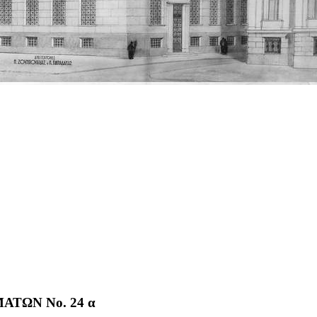
ΤΩΝ No. 24 α