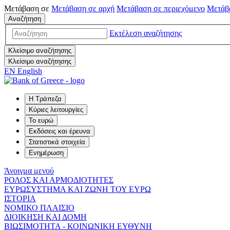
Μετάβαση σε
Μετάβαση σε
αρχή
Μετάβαση σε
περιεχόμενο
Μετάβ
Αναζήτηση
Εκτέλεση αναζήτησης
Κλείσιμο αναζήτησης
Κλείσιμο αναζήτησης
EN
English
Η Τράπεζα
Κύριες λειτουργίες
Το ευρώ
Εκδόσεις και έρευνα
Στατιστικά στοιχεία
Ενημέρωση
Άνοιγμα μενού
ΡΟΛΟΣ ΚΑΙ ΑΡΜΟΔΙΟΤΗΤΕΣ
ΕΥΡΩΣΥΣΤΗΜΑ ΚΑΙ ΖΩΝΗ ΤΟΥ ΕΥΡΩ
ΙΣΤΟΡΙΑ
ΝΟΜΙΚΟ ΠΛΑΙΣΙΟ
ΔΙΟΙΚΗΣΗ ΚΑΙ ΔΟΜΗ
ΒΙΩΣΙΜΟΤΗΤΑ - ΚΟΙΝΩΝΙΚΗ ΕΥΘΥΝΗ