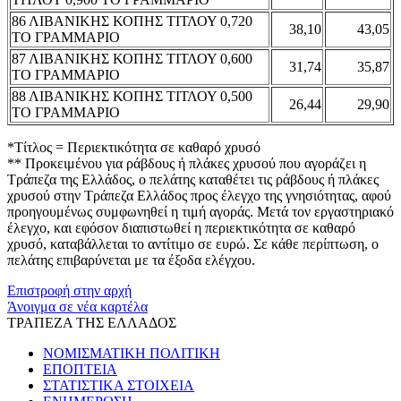
86 ΛΙΒΑΝΙΚΗΣ ΚΟΠΗΣ ΤΙΤΛΟΥ 0,720
38,10
43,05
ΤΟ ΓΡΑΜΜΑΡΙΟ
87 ΛΙΒΑΝΙΚΗΣ ΚΟΠΗΣ ΤΙΤΛΟΥ 0,600
31,74
35,87
ΤΟ ΓΡΑΜΜΑΡΙΟ
88 ΛΙΒΑΝΙΚΗΣ ΚΟΠΗΣ ΤΙΤΛΟΥ 0,500
26,44
29,90
ΤΟ ΓΡΑΜΜΑΡΙΟ
*Τίτλος = Περιεκτικότητα σε καθαρό χρυσό
** Προκειμένου για ράβδους ή πλάκες χρυσού που αγοράζει η
Τράπεζα της Ελλάδος, ο πελάτης καταθέτει τις ράβδους ή πλάκες
χρυσού στην Τράπεζα Ελλάδος προς έλεγχο της γνησιότητας, αφού
προηγουμένως συμφωνηθεί η τιμή αγοράς. Μετά τον εργαστηριακό
έλεγχο, και εφόσον διαπιστωθεί η περιεκτικότητα σε καθαρό
χρυσό, καταβάλλεται το αντίτιμο σε ευρώ. Σε κάθε περίπτωση, ο
πελάτης επιβαρύνεται με τα έξοδα ελέγχου.
Επιστροφή στην αρχή
Άνοιγμα σε νέα καρτέλα
ΤΡΑΠΕΖΑ ΤΗΣ ΕΛΛΑΔΟΣ
ΝΟΜΙΣΜΑΤΙΚΗ ΠΟΛΙΤΙΚΗ
ΕΠΟΠΤΕΙΑ
ΣΤΑΤΙΣΤΙΚΑ ΣΤΟΙΧΕΙΑ