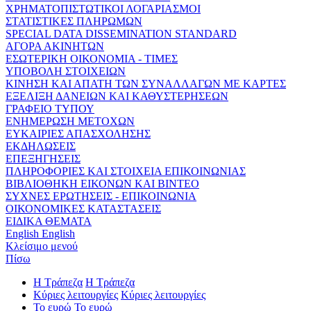
ΧΡΗΜΑΤΟΠΙΣΤΩΤΙΚΟΙ ΛΟΓΑΡΙΑΣΜΟΙ
ΣΤΑΤΙΣΤΙΚΕΣ ΠΛΗΡΩΜΩΝ
SPECIAL DATA DISSEMINATION STANDARD
ΑΓΟΡΑ ΑΚΙΝΗΤΩΝ
ΕΣΩΤΕΡΙΚΗ ΟΙΚΟΝΟΜΙΑ - ΤΙΜΕΣ
ΥΠΟΒΟΛΗ ΣΤΟΙΧΕΙΩΝ
ΚΙΝΗΣΗ ΚΑΙ ΑΠΑΤΗ ΤΩΝ ΣΥΝΑΛΛΑΓΩΝ ΜΕ ΚΑΡΤΕΣ
ΕΞΕΛΙΞΗ ΔΑΝΕΙΩΝ ΚΑΙ ΚΑΘΥΣΤΕΡΗΣΕΩΝ
ΓΡΑΦΕΙΟ ΤΥΠΟΥ
ΕΝΗΜΕΡΩΣΗ ΜΕΤΟΧΩΝ
ΕΥΚΑΙΡΙΕΣ ΑΠΑΣΧΟΛΗΣΗΣ
ΕΚΔΗΛΩΣΕΙΣ
ΕΠΕΞΗΓΗΣΕΙΣ
ΠΛΗΡΟΦΟΡΙΕΣ ΚΑΙ ΣΤΟΙΧΕΙΑ ΕΠΙΚΟΙΝΩΝΙΑΣ
ΒΙΒΛΙΟΘΗΚΗ ΕΙΚΟΝΩΝ ΚΑΙ ΒΙΝΤΕΟ
ΣΥΧΝΕΣ ΕΡΩΤΗΣΕΙΣ - ΕΠΙΚΟΙΝΩΝΙΑ
ΟΙΚΟΝΟΜΙΚΕΣ ΚΑΤΑΣΤΑΣΕΙΣ
ΕΙΔΙΚΑ ΘΕΜΑΤΑ
English
English
Κλείσιμο μενού
Πίσω
Η Τράπεζα
Η Τράπεζα
Κύριες λειτουργίες
Κύριες λειτουργίες
Το ευρώ
Το ευρώ