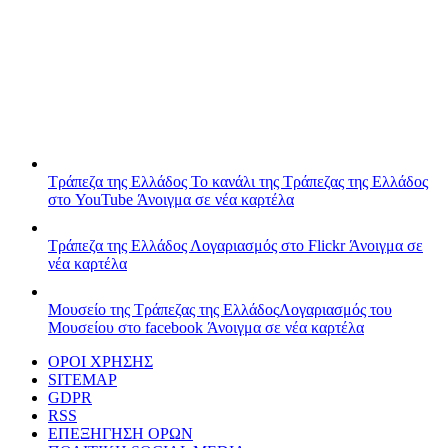
Τράπεζα της Ελλάδος
Το κανάλι της Τράπεζας της Ελλάδος
στο YouTube
Άνοιγμα σε νέα καρτέλα
Τράπεζα της Ελλάδος
Λογαριασμός στο Flickr
Άνοιγμα σε
νέα καρτέλα
Μουσείο της Τράπεζας της Ελλάδος
Λογαριασμός του
Μουσείου στο facebook
Άνοιγμα σε νέα καρτέλα
ΟΡΟΙ ΧΡΗΣΗΣ
SITEMAP
GDPR
RSS
ΕΠΕΞΗΓΗΣΗ ΟΡΩΝ