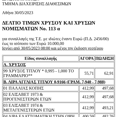
ΤΜΗΜΑ ΔΙΑΧΕΙΡΙΣΗΣ ΔΙΑΘΕΣΙΜΩΝ
Αθήνα 30/05/2023
ΔΕΛΤΙΟ ΤΙΜΩΝ ΧΡΥΣΟΥ ΚΑΙ ΧΡΥΣΩΝ
ΝΟΜΙΣΜΑΤΩΝ No. 113 α
για συναλλαγές της Τ.Ε. με ιδιώτες έναντι Ευρώ (Π.Δ. 2456/00)
έως το ισόποσο των Ευρώ 10.000,00
Ισχύει από 30/05/2023 08:00 και μέχρι την έκδοση νεοτέρου
Είδος συναλλαγής
ΑΓΟΡΑ
ΠΩΛΗΣΗ
Α. ΧΡΥΣΟΣ
99 ΧΡΥΣΟΣ ΤΙΤΛΟΥ * 0,995 - 1,000 ΤΟ
55,71
62,91
ΓΡΑΜΜΑΡΙΟ**
Β. ΛΙΡΑ ΑΓΓΛΙΑΣ ΤΙΤΛΟΥ 0,9166 (ΓΡΑΜ. 7,940 - 7,988)
01 ΠΑΛΑΙΑΣ ΚΟΠΗΣ
412,99
497,68
02 ΕΛΙΣΑΒΕΤ 1973 &
412,99
497,68
ΠΡΟΓΕΝΕΣΤΕΡΩΝ ΕΤΩΝ
03 ΕΛΙΣΑΒΕΤ 1974 &
412,99
493,21
ΜΕΤΑΓΕΝΕΣΤΕΡΩΝ ΕΤΩΝ
04 ΛΙΡΑ ΕΛΑΤΤΩΜΑΤΙΚΗ ΣΤΗΝ ΟΨΗ
400,59
482,76