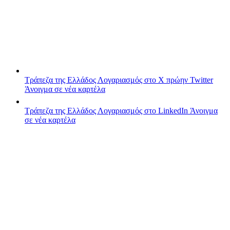
Τράπεζα της Ελλάδος
Λογαριασμός στο X πρώην Twitter
Άνοιγμα σε νέα καρτέλα
Τράπεζα της Ελλάδος
Λογαριασμός στο LinkedIn
Άνοιγμα
σε νέα καρτέλα