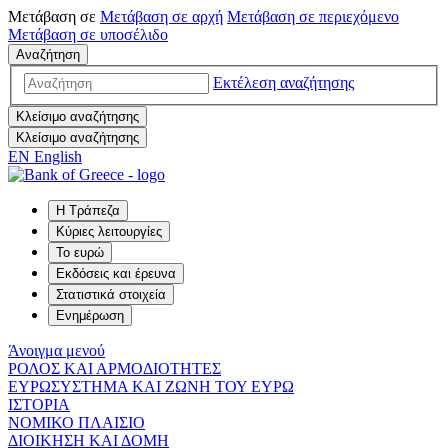
Μετάβαση σε
Μετάβαση σε
αρχή
Μετάβαση σε
περιεχόμενο
Μετάβαση σε
υποσέλιδο
Αναζήτηση
Εκτέλεση αναζήτησης
Κλείσιμο αναζήτησης
Κλείσιμο αναζήτησης
EN
English
Η Τράπεζα
Κύριες λειτουργίες
Το ευρώ
Εκδόσεις και έρευνα
Στατιστικά στοιχεία
Ενημέρωση
Άνοιγμα μενού
ΡΟΛΟΣ ΚΑΙ ΑΡΜΟΔΙΟΤΗΤΕΣ
ΕΥΡΩΣΥΣΤΗΜΑ ΚΑΙ ΖΩΝΗ ΤΟΥ ΕΥΡΩ
ΙΣΤΟΡΙΑ
ΝΟΜΙΚΟ ΠΛΑΙΣΙΟ
ΔΙΟΙΚΗΣΗ ΚΑΙ ΔΟΜΗ