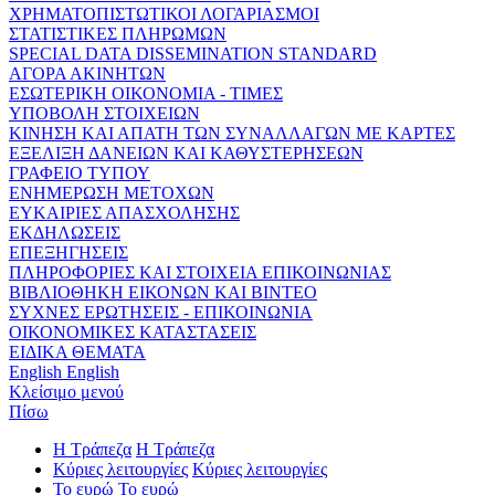
ΧΡΗΜΑΤΟΠΙΣΤΩΤΙΚΟΙ ΛΟΓΑΡΙΑΣΜΟΙ
ΣΤΑΤΙΣΤΙΚΕΣ ΠΛΗΡΩΜΩΝ
SPECIAL DATA DISSEMINATION STANDARD
ΑΓΟΡΑ ΑΚΙΝΗΤΩΝ
ΕΣΩΤΕΡΙΚΗ ΟΙΚΟΝΟΜΙΑ - ΤΙΜΕΣ
ΥΠΟΒΟΛΗ ΣΤΟΙΧΕΙΩΝ
ΚΙΝΗΣΗ ΚΑΙ ΑΠΑΤΗ ΤΩΝ ΣΥΝΑΛΛΑΓΩΝ ΜΕ ΚΑΡΤΕΣ
ΕΞΕΛΙΞΗ ΔΑΝΕΙΩΝ ΚΑΙ ΚΑΘΥΣΤΕΡΗΣΕΩΝ
ΓΡΑΦΕΙΟ ΤΥΠΟΥ
ΕΝΗΜΕΡΩΣΗ ΜΕΤΟΧΩΝ
ΕΥΚΑΙΡΙΕΣ ΑΠΑΣΧΟΛΗΣΗΣ
ΕΚΔΗΛΩΣΕΙΣ
ΕΠΕΞΗΓΗΣΕΙΣ
ΠΛΗΡΟΦΟΡΙΕΣ ΚΑΙ ΣΤΟΙΧΕΙΑ ΕΠΙΚΟΙΝΩΝΙΑΣ
ΒΙΒΛΙΟΘΗΚΗ ΕΙΚΟΝΩΝ ΚΑΙ ΒΙΝΤΕΟ
ΣΥΧΝΕΣ ΕΡΩΤΗΣΕΙΣ - ΕΠΙΚΟΙΝΩΝΙΑ
ΟΙΚΟΝΟΜΙΚΕΣ ΚΑΤΑΣΤΑΣΕΙΣ
ΕΙΔΙΚΑ ΘΕΜΑΤΑ
English
English
Κλείσιμο μενού
Πίσω
Η Τράπεζα
Η Τράπεζα
Κύριες λειτουργίες
Κύριες λειτουργίες
Το ευρώ
Το ευρώ