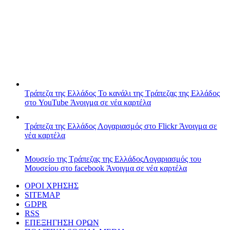
Τράπεζα της Ελλάδος
Το κανάλι της Τράπεζας της Ελλάδος
στο YouTube
Άνοιγμα σε νέα καρτέλα
Τράπεζα της Ελλάδος
Λογαριασμός στο Flickr
Άνοιγμα σε
νέα καρτέλα
Μουσείο της Τράπεζας της Ελλάδος
Λογαριασμός του
Μουσείου στο facebook
Άνοιγμα σε νέα καρτέλα
ΟΡΟΙ ΧΡΗΣΗΣ
SITEMAP
GDPR
RSS
ΕΠΕΞΗΓΗΣΗ ΟΡΩΝ