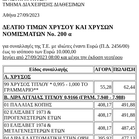
ΤΜΗΜΑ ΔΙΑΧΕΙΡΙΣΗΣ ΔΙΑΘΕΣΙΜΩΝ
Αθήνα 27/09/2023
ΔΕΛΤΙΟ ΤΙΜΩΝ ΧΡΥΣΟΥ ΚΑΙ ΧΡΥΣΩΝ
ΝΟΜΙΣΜΑΤΩΝ No. 200 α
για συναλλαγές της Τ.Ε. με ιδιώτες έναντι Ευρώ (Π.Δ. 2456/00)
έως το ισόποσο των Ευρώ 10.000,00
Ισχύει από 27/09/2023 08:00 και μέχρι την έκδοση νεοτέρου
Είδος συναλλαγής
ΑΓΟΡΑ
ΠΩΛΗΣΗ
Α. ΧΡΥΣΟΣ
99 ΧΡΥΣΟΣ ΤΙΤΛΟΥ * 0,995 - 1,000 ΤΟ
55,28
62,44
ΓΡΑΜΜΑΡΙΟ**
Β. ΛΙΡΑ ΑΓΓΛΙΑΣ ΤΙΤΛΟΥ 0,9166 (ΓΡΑΜ. 7,940 - 7,988)
01 ΠΑΛΑΙΑΣ ΚΟΠΗΣ
408,17
491,88
02 ΕΛΙΣΑΒΕΤ 1973 &
408,17
491,88
ΠΡΟΓΕΝΕΣΤΕΡΩΝ ΕΤΩΝ
03 ΕΛΙΣΑΒΕΤ 1974 &
408,17
487,45
ΜΕΤΑΓΕΝΕΣΤΕΡΩΝ ΕΤΩΝ
04 ΛΙΡΑ ΕΛΑΤΤΩΜΑΤΙΚΗ ΣΤΗΝ ΟΨΗ
395,92
477,13