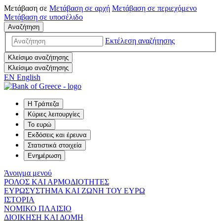
Μετάβαση σε
Μετάβαση σε
αρχή
Μετάβαση σε
περιεχόμενο
Μετάβαση σε
υποσέλιδο
Αναζήτηση
Εκτέλεση αναζήτησης
Κλείσιμο αναζήτησης
Κλείσιμο αναζήτησης
EN
English
Η Τράπεζα
Κύριες λειτουργίες
Το ευρώ
Εκδόσεις και έρευνα
Στατιστικά στοιχεία
Ενημέρωση
Άνοιγμα μενού
ΡΟΛΟΣ ΚΑΙ ΑΡΜΟΔΙΟΤΗΤΕΣ
ΕΥΡΩΣΥΣΤΗΜΑ ΚΑΙ ΖΩΝΗ ΤΟΥ ΕΥΡΩ
ΙΣΤΟΡΙΑ
ΝΟΜΙΚΟ ΠΛΑΙΣΙΟ
ΔΙΟΙΚΗΣΗ ΚΑΙ ΔΟΜΗ