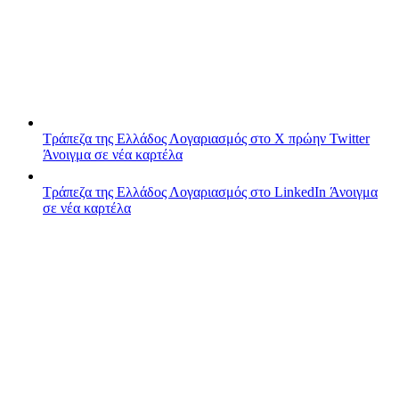
Τράπεζα της Ελλάδος
Λογαριασμός στο X πρώην Twitter
Άνοιγμα σε νέα καρτέλα
Τράπεζα της Ελλάδος
Λογαριασμός στο LinkedIn
Άνοιγμα
σε νέα καρτέλα