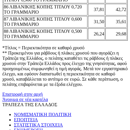
86 ΛΙΒΑΝΙΚΗΣ ΚΟΠΗΣ ΤΙΤΛΟΥ 0,720
37,81
42,72
ΤΟ ΓΡΑΜΜΑΡΙΟ
87 ΛΙΒΑΝΙΚΗΣ ΚΟΠΗΣ ΤΙΤΛΟΥ 0,600
31,50
35,61
ΤΟ ΓΡΑΜΜΑΡΙΟ
88 ΛΙΒΑΝΙΚΗΣ ΚΟΠΗΣ ΤΙΤΛΟΥ 0,500
26,24
29,68
ΤΟ ΓΡΑΜΜΑΡΙΟ
*Τίτλος = Περιεκτικότητα σε καθαρό χρυσό
** Προκειμένου για ράβδους ή πλάκες χρυσού που αγοράζει η
Τράπεζα της Ελλάδος, ο πελάτης καταθέτει τις ράβδους ή πλάκες
χρυσού στην Τράπεζα Ελλάδος προς έλεγχο της γνησιότητας, αφού
προηγουμένως συμφωνηθεί η τιμή αγοράς. Μετά τον εργαστηριακό
έλεγχο, και εφόσον διαπιστωθεί η περιεκτικότητα σε καθαρό
χρυσό, καταβάλλεται το αντίτιμο σε ευρώ. Σε κάθε περίπτωση, ο
πελάτης επιβαρύνεται με τα έξοδα ελέγχου.
Επιστροφή στην αρχή
Άνοιγμα σε νέα καρτέλα
ΤΡΑΠΕΖΑ ΤΗΣ ΕΛΛΑΔΟΣ
ΝΟΜΙΣΜΑΤΙΚΗ ΠΟΛΙΤΙΚΗ
ΕΠΟΠΤΕΙΑ
ΣΤΑΤΙΣΤΙΚΑ ΣΤΟΙΧΕΙΑ