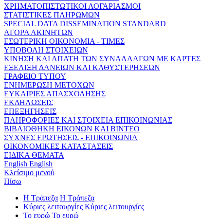
ΧΡΗΜΑΤΟΠΙΣΤΩΤΙΚΟΙ ΛΟΓΑΡΙΑΣΜΟΙ
ΣΤΑΤΙΣΤΙΚΕΣ ΠΛΗΡΩΜΩΝ
SPECIAL DATA DISSEMINATION STANDARD
ΑΓΟΡΑ ΑΚΙΝΗΤΩΝ
ΕΣΩΤΕΡΙΚΗ ΟΙΚΟΝΟΜΙΑ - ΤΙΜΕΣ
ΥΠΟΒΟΛΗ ΣΤΟΙΧΕΙΩΝ
ΚΙΝΗΣΗ ΚΑΙ ΑΠΑΤΗ ΤΩΝ ΣΥΝΑΛΛΑΓΩΝ ΜΕ ΚΑΡΤΕΣ
ΕΞΕΛΙΞΗ ΔΑΝΕΙΩΝ ΚΑΙ ΚΑΘΥΣΤΕΡΗΣΕΩΝ
ΓΡΑΦΕΙΟ ΤΥΠΟΥ
ΕΝΗΜΕΡΩΣΗ ΜΕΤΟΧΩΝ
ΕΥΚΑΙΡΙΕΣ ΑΠΑΣΧΟΛΗΣΗΣ
ΕΚΔΗΛΩΣΕΙΣ
ΕΠΕΞΗΓΗΣΕΙΣ
ΠΛΗΡΟΦΟΡΙΕΣ ΚΑΙ ΣΤΟΙΧΕΙΑ ΕΠΙΚΟΙΝΩΝΙΑΣ
ΒΙΒΛΙΟΘΗΚΗ ΕΙΚΟΝΩΝ ΚΑΙ ΒΙΝΤΕΟ
ΣΥΧΝΕΣ ΕΡΩΤΗΣΕΙΣ - ΕΠΙΚΟΙΝΩΝΙΑ
ΟΙΚΟΝΟΜΙΚΕΣ ΚΑΤΑΣΤΑΣΕΙΣ
ΕΙΔΙΚΑ ΘΕΜΑΤΑ
English
English
Κλείσιμο μενού
Πίσω
Η Τράπεζα
Η Τράπεζα
Κύριες λειτουργίες
Κύριες λειτουργίες
Το ευρώ
Το ευρώ