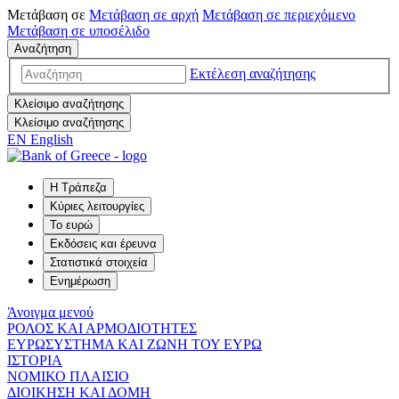
Μετάβαση σε
Μετάβαση σε
αρχή
Μετάβαση σε
περιεχόμενο
Μετάβαση σε
υποσέλιδο
Αναζήτηση
Εκτέλεση αναζήτησης
Κλείσιμο αναζήτησης
Κλείσιμο αναζήτησης
EN
English
Η Τράπεζα
Κύριες λειτουργίες
Το ευρώ
Εκδόσεις και έρευνα
Στατιστικά στοιχεία
Ενημέρωση
Άνοιγμα μενού
ΡΟΛΟΣ ΚΑΙ ΑΡΜΟΔΙΟΤΗΤΕΣ
ΕΥΡΩΣΥΣΤΗΜΑ ΚΑΙ ΖΩΝΗ ΤΟΥ ΕΥΡΩ
ΙΣΤΟΡΙΑ
ΝΟΜΙΚΟ ΠΛΑΙΣΙΟ
ΔΙΟΙΚΗΣΗ ΚΑΙ ΔΟΜΗ