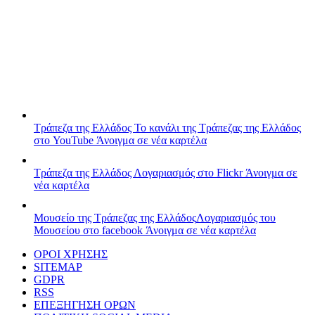
Τράπεζα της Ελλάδος
Το κανάλι της Τράπεζας της Ελλάδος
στο YouTube
Άνοιγμα σε νέα καρτέλα
Τράπεζα της Ελλάδος
Λογαριασμός στο Flickr
Άνοιγμα σε
νέα καρτέλα
Μουσείο της Τράπεζας της Ελλάδος
Λογαριασμός του
Μουσείου στο facebook
Άνοιγμα σε νέα καρτέλα
ΟΡΟΙ ΧΡΗΣΗΣ
SITEMAP
GDPR
RSS
ΕΠΕΞΗΓΗΣΗ ΟΡΩΝ