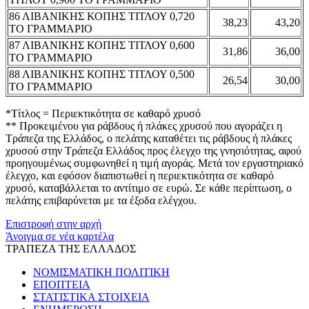
86 ΛΙΒΑΝΙΚΗΣ ΚΟΠΗΣ ΤΙΤΛΟΥ 0,720
38,23
43,20
ΤΟ ΓΡΑΜΜΑΡΙΟ
87 ΛΙΒΑΝΙΚΗΣ ΚΟΠΗΣ ΤΙΤΛΟΥ 0,600
31,86
36,00
ΤΟ ΓΡΑΜΜΑΡΙΟ
88 ΛΙΒΑΝΙΚΗΣ ΚΟΠΗΣ ΤΙΤΛΟΥ 0,500
26,54
30,00
ΤΟ ΓΡΑΜΜΑΡΙΟ
*Τίτλος = Περιεκτικότητα σε καθαρό χρυσό
** Προκειμένου για ράβδους ή πλάκες χρυσού που αγοράζει η
Τράπεζα της Ελλάδος, ο πελάτης καταθέτει τις ράβδους ή πλάκες
χρυσού στην Τράπεζα Ελλάδος προς έλεγχο της γνησιότητας, αφού
προηγουμένως συμφωνηθεί η τιμή αγοράς. Μετά τον εργαστηριακό
έλεγχο, και εφόσον διαπιστωθεί η περιεκτικότητα σε καθαρό
χρυσό, καταβάλλεται το αντίτιμο σε ευρώ. Σε κάθε περίπτωση, ο
πελάτης επιβαρύνεται με τα έξοδα ελέγχου.
Επιστροφή στην αρχή
Άνοιγμα σε νέα καρτέλα
ΤΡΑΠΕΖΑ ΤΗΣ ΕΛΛΑΔΟΣ
ΝΟΜΙΣΜΑΤΙΚΗ ΠΟΛΙΤΙΚΗ
ΕΠΟΠΤΕΙΑ
ΣΤΑΤΙΣΤΙΚΑ ΣΤΟΙΧΕΙΑ