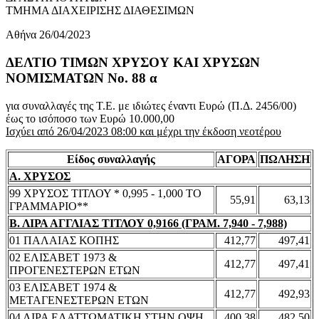
ΤΜΗΜΑ ΔΙΑΧΕΙΡΙΣΗΣ ΔΙΑΘΕΣΙΜΩΝ
Αθήνα 26/04/2023
ΔΕΛΤΙΟ ΤΙΜΩΝ ΧΡΥΣΟΥ ΚΑΙ ΧΡΥΣΩΝ
ΝΟΜΙΣΜΑΤΩΝ No. 88 α
για συναλλαγές της Τ.Ε. με ιδιώτες έναντι Ευρώ (Π.Δ. 2456/00)
έως το ισόποσο των Ευρώ 10.000,00
Ισχύει από 26/04/2023 08:00 και μέχρι την έκδοση νεοτέρου
Είδος συναλλαγής
ΑΓΟΡΑ
ΠΩΛΗΣΗ
Α. ΧΡΥΣΟΣ
99 ΧΡΥΣΟΣ ΤΙΤΛΟΥ * 0,995 - 1,000 ΤΟ
55,91
63,13
ΓΡΑΜΜΑΡΙΟ**
Β. ΛΙΡΑ ΑΓΓΛΙΑΣ ΤΙΤΛΟΥ 0,9166 (ΓΡΑΜ. 7,940 - 7,988)
01 ΠΑΛΑΙΑΣ ΚΟΠΗΣ
412,77
497,41
02 ΕΛΙΣΑΒΕΤ 1973 &
412,77
497,41
ΠΡΟΓΕΝΕΣΤΕΡΩΝ ΕΤΩΝ
03 ΕΛΙΣΑΒΕΤ 1974 &
412,77
492,93
ΜΕΤΑΓΕΝΕΣΤΕΡΩΝ ΕΤΩΝ
04 ΛΙΡΑ ΕΛΑΤΤΩΜΑΤΙΚΗ ΣΤΗΝ ΟΨΗ
400,38
482,50