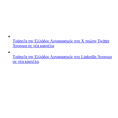
Τράπεζα της Ελλάδος
Λογαριασμός στο X πρώην Twitter
Άνοιγμα σε νέα καρτέλα
Τράπεζα της Ελλάδος
Λογαριασμός στο LinkedIn
Άνοιγμα
σε νέα καρτέλα