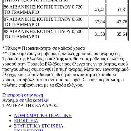
86 ΛΙΒΑΝΙΚΗΣ ΚΟΠΗΣ ΤΙΤΛΟΥ 0,720
45,41
51,31
ΤΟ ΓΡΑΜΜΑΡΙΟ
87 ΛΙΒΑΝΙΚΗΣ ΚΟΠΗΣ ΤΙΤΛΟΥ 0,600
37,84
42,76
ΤΟ ΓΡΑΜΜΑΡΙΟ
88 ΛΙΒΑΝΙΚΗΣ ΚΟΠΗΣ ΤΙΤΛΟΥ 0,500
31,53
35,64
ΤΟ ΓΡΑΜΜΑΡΙΟ
*Τίτλος = Περιεκτικότητα σε καθαρό χρυσό
** Προκειμένου για ράβδους ή πλάκες χρυσού που αγοράζει η
Τράπεζα της Ελλάδος, ο πελάτης καταθέτει τις ράβδους ή πλάκες
χρυσού στην Τράπεζα Ελλάδος προς έλεγχο της γνησιότητας, αφού
προηγουμένως συμφωνηθεί η τιμή αγοράς. Μετά τον εργαστηριακό
έλεγχο, και εφόσον διαπιστωθεί η περιεκτικότητα σε καθαρό
χρυσό, καταβάλλεται το αντίτιμο σε ευρώ. Σε κάθε περίπτωση, ο
πελάτης επιβαρύνεται με τα έξοδα ελέγχου.
Επιστροφή στην αρχή
Άνοιγμα σε νέα καρτέλα
ΤΡΑΠΕΖΑ ΤΗΣ ΕΛΛΑΔΟΣ
ΝΟΜΙΣΜΑΤΙΚΗ ΠΟΛΙΤΙΚΗ
ΕΠΟΠΤΕΙΑ
ΣΤΑΤΙΣΤΙΚΑ ΣΤΟΙΧΕΙΑ