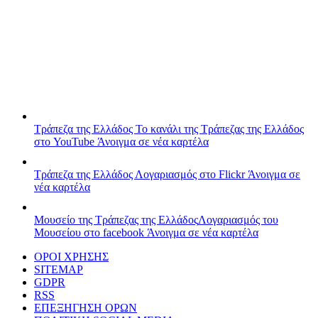
Τράπεζα της Ελλάδος
Το κανάλι της Τράπεζας της Ελλάδος
στο YouTube
Άνοιγμα σε νέα καρτέλα
Τράπεζα της Ελλάδος
Λογαριασμός στο Flickr
Άνοιγμα σε
νέα καρτέλα
Μουσείο της Τράπεζας της Ελλάδος
Λογαριασμός του
Μουσείου στο facebook
Άνοιγμα σε νέα καρτέλα
ΟΡΟΙ ΧΡΗΣΗΣ
SITEMAP
GDPR
RSS
ΕΠΕΞΗΓΗΣΗ ΟΡΩΝ