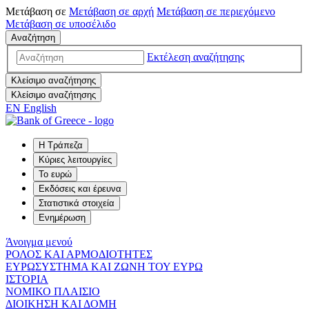
Μετάβαση σε
Μετάβαση σε
αρχή
Μετάβαση σε
περιεχόμενο
Μετάβαση σε
υποσέλιδο
Αναζήτηση
Εκτέλεση αναζήτησης
Κλείσιμο αναζήτησης
Κλείσιμο αναζήτησης
EN
English
Η Τράπεζα
Κύριες λειτουργίες
Το ευρώ
Εκδόσεις και έρευνα
Στατιστικά στοιχεία
Ενημέρωση
Άνοιγμα μενού
ΡΟΛΟΣ ΚΑΙ ΑΡΜΟΔΙΟΤΗΤΕΣ
ΕΥΡΩΣΥΣΤΗΜΑ ΚΑΙ ΖΩΝΗ ΤΟΥ ΕΥΡΩ
ΙΣΤΟΡΙΑ
ΝΟΜΙΚΟ ΠΛΑΙΣΙΟ
ΔΙΟΙΚΗΣΗ ΚΑΙ ΔΟΜΗ