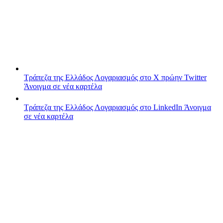
Τράπεζα της Ελλάδος
Λογαριασμός στο X πρώην Twitter
Άνοιγμα σε νέα καρτέλα
Τράπεζα της Ελλάδος
Λογαριασμός στο LinkedIn
Άνοιγμα
σε νέα καρτέλα