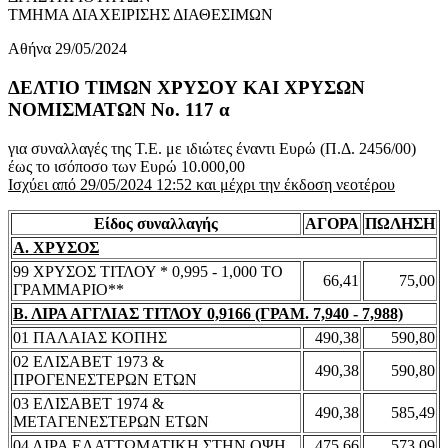
ΤΜΗΜΑ ΔΙΑΧΕΙΡΙΣΗΣ ΔΙΑΘΕΣΙΜΩΝ
Αθήνα 29/05/2024
ΔΕΛΤΙΟ ΤΙΜΩΝ ΧΡΥΣΟΥ ΚΑΙ ΧΡΥΣΩΝ
ΝΟΜΙΣΜΑΤΩΝ No. 117 α
για συναλλαγές της Τ.Ε. με ιδιώτες έναντι Ευρώ (Π.Δ. 2456/00)
έως το ισόποσο των Ευρώ 10.000,00
Ισχύει από 29/05/2024 12:52 και μέχρι την έκδοση νεοτέρου
Είδος συναλλαγής
ΑΓΟΡΑ
ΠΩΛΗΣΗ
Α. ΧΡΥΣΟΣ
99 ΧΡΥΣΟΣ ΤΙΤΛΟΥ * 0,995 - 1,000 ΤΟ
66,41
75,00
ΓΡΑΜΜΑΡΙΟ**
Β. ΛΙΡΑ ΑΓΓΛΙΑΣ ΤΙΤΛΟΥ 0,9166 (ΓΡΑΜ. 7,940 - 7,988)
01 ΠΑΛΑΙΑΣ ΚΟΠΗΣ
490,38
590,80
02 ΕΛΙΣΑΒΕΤ 1973 &
490,38
590,80
ΠΡΟΓΕΝΕΣΤΕΡΩΝ ΕΤΩΝ
03 ΕΛΙΣΑΒΕΤ 1974 &
490,38
585,49
ΜΕΤΑΓΕΝΕΣΤΕΡΩΝ ΕΤΩΝ
04 ΛΙΡΑ ΕΛΑΤΤΩΜΑΤΙΚΗ ΣΤΗΝ ΟΨΗ
475,66
573,09