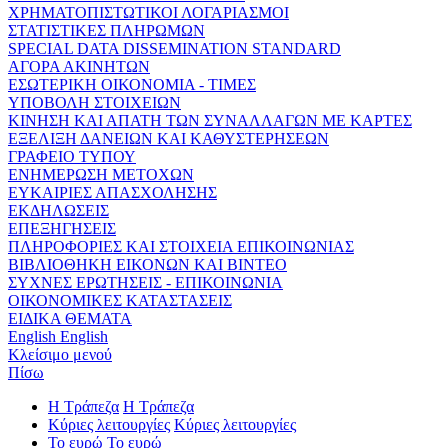
ΧΡΗΜΑΤΟΠΙΣΤΩΤΙΚΟΙ ΛΟΓΑΡΙΑΣΜΟΙ
ΣΤΑΤΙΣΤΙΚΕΣ ΠΛΗΡΩΜΩΝ
SPECIAL DATA DISSEMINATION STANDARD
ΑΓΟΡΑ ΑΚΙΝΗΤΩΝ
ΕΣΩΤΕΡΙΚΗ ΟΙΚΟΝΟΜΙΑ - ΤΙΜΕΣ
ΥΠΟΒΟΛΗ ΣΤΟΙΧΕΙΩΝ
ΚΙΝΗΣΗ ΚΑΙ ΑΠΑΤΗ ΤΩΝ ΣΥΝΑΛΛΑΓΩΝ ΜΕ ΚΑΡΤΕΣ
ΕΞΕΛΙΞΗ ΔΑΝΕΙΩΝ ΚΑΙ ΚΑΘΥΣΤΕΡΗΣΕΩΝ
ΓΡΑΦΕΙΟ ΤΥΠΟΥ
ΕΝΗΜΕΡΩΣΗ ΜΕΤΟΧΩΝ
ΕΥΚΑΙΡΙΕΣ ΑΠΑΣΧΟΛΗΣΗΣ
ΕΚΔΗΛΩΣΕΙΣ
ΕΠΕΞΗΓΗΣΕΙΣ
ΠΛΗΡΟΦΟΡΙΕΣ ΚΑΙ ΣΤΟΙΧΕΙΑ ΕΠΙΚΟΙΝΩΝΙΑΣ
ΒΙΒΛΙΟΘΗΚΗ ΕΙΚΟΝΩΝ ΚΑΙ ΒΙΝΤΕΟ
ΣΥΧΝΕΣ ΕΡΩΤΗΣΕΙΣ - ΕΠΙΚΟΙΝΩΝΙΑ
ΟΙΚΟΝΟΜΙΚΕΣ ΚΑΤΑΣΤΑΣΕΙΣ
ΕΙΔΙΚΑ ΘΕΜΑΤΑ
English
English
Κλείσιμο μενού
Πίσω
Η Τράπεζα
Η Τράπεζα
Κύριες λειτουργίες
Κύριες λειτουργίες
Το ευρώ
Το ευρώ