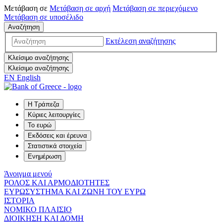
Μετάβαση σε
Μετάβαση σε
αρχή
Μετάβαση σε
περιεχόμενο
Μετάβαση σε
υποσέλιδο
Αναζήτηση
Εκτέλεση αναζήτησης
Κλείσιμο αναζήτησης
Κλείσιμο αναζήτησης
EN
English
Η Τράπεζα
Κύριες λειτουργίες
Το ευρώ
Εκδόσεις και έρευνα
Στατιστικά στοιχεία
Ενημέρωση
Άνοιγμα μενού
ΡΟΛΟΣ ΚΑΙ ΑΡΜΟΔΙΟΤΗΤΕΣ
ΕΥΡΩΣΥΣΤΗΜΑ ΚΑΙ ΖΩΝΗ ΤΟΥ ΕΥΡΩ
ΙΣΤΟΡΙΑ
ΝΟΜΙΚΟ ΠΛΑΙΣΙΟ
ΔΙΟΙΚΗΣΗ ΚΑΙ ΔΟΜΗ