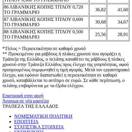
86 ΛΙΒΑΝΙΚΗΣ ΚΟΠΗΣ ΤΙΤΛΟΥ 0,720
36,82
41,60
ΤΟ ΓΡΑΜΜΑΡΙΟ
87 ΛΙΒΑΝΙΚΗΣ ΚΟΠΗΣ ΤΙΤΛΟΥ 0,600
30,68
34,67
ΤΟ ΓΡΑΜΜΑΡΙΟ
88 ΛΙΒΑΝΙΚΗΣ ΚΟΠΗΣ ΤΙΤΛΟΥ 0,500
25,56
28,91
ΤΟ ΓΡΑΜΜΑΡΙΟ
*Τίτλος = Περιεκτικότητα σε καθαρό χρυσό
** Προκειμένου για ράβδους ή πλάκες χρυσού που αγοράζει η
Τράπεζα της Ελλάδος, ο πελάτης καταθέτει τις ράβδους ή πλάκες
χρυσού στην Τράπεζα Ελλάδος προς έλεγχο της γνησιότητας, αφού
προηγουμένως συμφωνηθεί η τιμή αγοράς. Μετά τον εργαστηριακό
έλεγχο, και εφόσον διαπιστωθεί η περιεκτικότητα σε καθαρό
χρυσό, καταβάλλεται το αντίτιμο σε ευρώ. Σε κάθε περίπτωση, ο
πελάτης επιβαρύνεται με τα έξοδα ελέγχου.
Επιστροφή στην αρχή
Άνοιγμα σε νέα καρτέλα
ΤΡΑΠΕΖΑ ΤΗΣ ΕΛΛΑΔΟΣ
ΝΟΜΙΣΜΑΤΙΚΗ ΠΟΛΙΤΙΚΗ
ΕΠΟΠΤΕΙΑ
ΣΤΑΤΙΣΤΙΚΑ ΣΤΟΙΧΕΙΑ