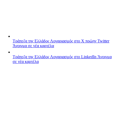
Τράπεζα της Ελλάδος
Λογαριασμός στο X πρώην Twitter
Άνοιγμα σε νέα καρτέλα
Τράπεζα της Ελλάδος
Λογαριασμός στο LinkedIn
Άνοιγμα
σε νέα καρτέλα