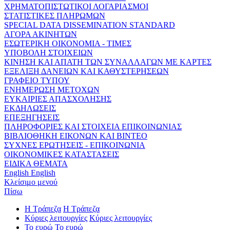
ΧΡΗΜΑΤΟΠΙΣΤΩΤΙΚΟΙ ΛΟΓΑΡΙΑΣΜΟΙ
ΣΤΑΤΙΣΤΙΚΕΣ ΠΛΗΡΩΜΩΝ
SPECIAL DATA DISSEMINATION STANDARD
ΑΓΟΡΑ ΑΚΙΝΗΤΩΝ
ΕΣΩΤΕΡΙΚΗ ΟΙΚΟΝΟΜΙΑ - ΤΙΜΕΣ
ΥΠΟΒΟΛΗ ΣΤΟΙΧΕΙΩΝ
ΚΙΝΗΣΗ ΚΑΙ ΑΠΑΤΗ ΤΩΝ ΣΥΝΑΛΛΑΓΩΝ ΜΕ ΚΑΡΤΕΣ
ΕΞΕΛΙΞΗ ΔΑΝΕΙΩΝ ΚΑΙ ΚΑΘΥΣΤΕΡΗΣΕΩΝ
ΓΡΑΦΕΙΟ ΤΥΠΟΥ
ΕΝΗΜΕΡΩΣΗ ΜΕΤΟΧΩΝ
ΕΥΚΑΙΡΙΕΣ ΑΠΑΣΧΟΛΗΣΗΣ
ΕΚΔΗΛΩΣΕΙΣ
ΕΠΕΞΗΓΗΣΕΙΣ
ΠΛΗΡΟΦΟΡΙΕΣ ΚΑΙ ΣΤΟΙΧΕΙΑ ΕΠΙΚΟΙΝΩΝΙΑΣ
ΒΙΒΛΙΟΘΗΚΗ ΕΙΚΟΝΩΝ ΚΑΙ ΒΙΝΤΕΟ
ΣΥΧΝΕΣ ΕΡΩΤΗΣΕΙΣ - ΕΠΙΚΟΙΝΩΝΙΑ
ΟΙΚΟΝΟΜΙΚΕΣ ΚΑΤΑΣΤΑΣΕΙΣ
ΕΙΔΙΚΑ ΘΕΜΑΤΑ
English
English
Κλείσιμο μενού
Πίσω
Η Τράπεζα
Η Τράπεζα
Κύριες λειτουργίες
Κύριες λειτουργίες
Το ευρώ
Το ευρώ