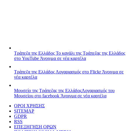
Τράπεζα της Ελλάδος
Το κανάλι της Τράπεζας της Ελλάδος
στο YouTube
Άνοιγμα σε νέα καρτέλα
Τράπεζα της Ελλάδος
Λογαριασμός στο Flickr
Άνοιγμα σε
νέα καρτέλα
Μουσείο της Τράπεζας της Ελλάδος
Λογαριασμός του
Μουσείου στο facebook
Άνοιγμα σε νέα καρτέλα
ΟΡΟΙ ΧΡΗΣΗΣ
SITEMAP
GDPR
RSS
ΕΠΕΞΗΓΗΣΗ ΟΡΩΝ