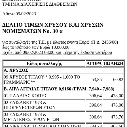
ΤΜΗΜΑ ΔΙΑΧΕΙΡΙΣΗΣ ΔΙΑΘΕΣΙΜΩΝ
Αθήνα 09/02/2023
ΔΕΛΤΙΟ ΤΙΜΩΝ ΧΡΥΣΟΥ ΚΑΙ ΧΡΥΣΩΝ
ΝΟΜΙΣΜΑΤΩΝ No. 30 α
για συναλλαγές της Τ.Ε. με ιδιώτες έναντι Ευρώ (Π.Δ. 2456/00)
έως το ισόποσο των Ευρώ 10.000,00
Ισχύει από 09/02/2023 08:00 και μέχρι την έκδοση νεοτέρου
Είδος συναλλαγής
ΑΓΟΡΑ
ΠΩΛΗΣΗ
Α. ΧΡΥΣΟΣ
99 ΧΡΥΣΟΣ ΤΙΤΛΟΥ * 0,995 - 1,000 ΤΟ
53,85
60,82
ΓΡΑΜΜΑΡΙΟ**
Β. ΛΙΡΑ ΑΓΓΛΙΑΣ ΤΙΤΛΟΥ 0,9166 (ΓΡΑΜ. 7,940 - 7,988)
01 ΠΑΛΑΙΑΣ ΚΟΠΗΣ
396,64
478,00
02 ΕΛΙΣΑΒΕΤ 1973 &
396,64
478,00
ΠΡΟΓΕΝΕΣΤΕΡΩΝ ΕΤΩΝ
03 ΕΛΙΣΑΒΕΤ 1974 &
396,64
473,70
ΜΕΤΑΓΕΝΕΣΤΕΡΩΝ ΕΤΩΝ
04 ΛΙΡΑ ΕΛΑΤΤΩΜΑΤΙΚΗ ΣΤΗΝ ΟΨΗ
384,73
463,66