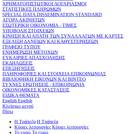
ΧΡΗΜΑΤΟΠΙΣΤΩΤΙΚΟΙ ΛΟΓΑΡΙΑΣΜΟΙ
ΣΤΑΤΙΣΤΙΚΕΣ ΠΛΗΡΩΜΩΝ
SPECIAL DATA DISSEMINATION STANDARD
ΑΓΟΡΑ ΑΚΙΝΗΤΩΝ
ΕΣΩΤΕΡΙΚΗ ΟΙΚΟΝΟΜΙΑ - ΤΙΜΕΣ
ΥΠΟΒΟΛΗ ΣΤΟΙΧΕΙΩΝ
ΚΙΝΗΣΗ ΚΑΙ ΑΠΑΤΗ ΤΩΝ ΣΥΝΑΛΛΑΓΩΝ ΜΕ ΚΑΡΤΕΣ
ΕΞΕΛΙΞΗ ΔΑΝΕΙΩΝ ΚΑΙ ΚΑΘΥΣΤΕΡΗΣΕΩΝ
ΓΡΑΦΕΙΟ ΤΥΠΟΥ
ΕΝΗΜΕΡΩΣΗ ΜΕΤΟΧΩΝ
ΕΥΚΑΙΡΙΕΣ ΑΠΑΣΧΟΛΗΣΗΣ
ΕΚΔΗΛΩΣΕΙΣ
ΕΠΕΞΗΓΗΣΕΙΣ
ΠΛΗΡΟΦΟΡΙΕΣ ΚΑΙ ΣΤΟΙΧΕΙΑ ΕΠΙΚΟΙΝΩΝΙΑΣ
ΒΙΒΛΙΟΘΗΚΗ ΕΙΚΟΝΩΝ ΚΑΙ ΒΙΝΤΕΟ
ΣΥΧΝΕΣ ΕΡΩΤΗΣΕΙΣ - ΕΠΙΚΟΙΝΩΝΙΑ
ΟΙΚΟΝΟΜΙΚΕΣ ΚΑΤΑΣΤΑΣΕΙΣ
ΕΙΔΙΚΑ ΘΕΜΑΤΑ
English
English
Κλείσιμο μενού
Πίσω
Η Τράπεζα
Η Τράπεζα
Κύριες λειτουργίες
Κύριες λειτουργίες
Το ευρώ
Το ευρώ