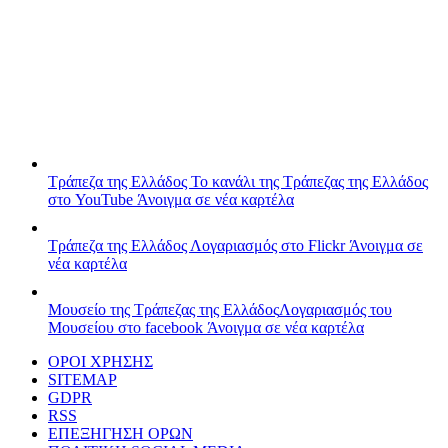
Τράπεζα της Ελλάδος
Το κανάλι της Τράπεζας της Ελλάδος
στο YouTube
Άνοιγμα σε νέα καρτέλα
Τράπεζα της Ελλάδος
Λογαριασμός στο Flickr
Άνοιγμα σε
νέα καρτέλα
Μουσείο της Τράπεζας της Ελλάδος
Λογαριασμός του
Μουσείου στο facebook
Άνοιγμα σε νέα καρτέλα
ΟΡΟΙ ΧΡΗΣΗΣ
SITEMAP
GDPR
RSS
ΕΠΕΞΗΓΗΣΗ ΟΡΩΝ