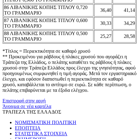
86 ΛΙΒΑΝΙΚΗΣ ΚΟΠΗΣ ΤΙΤΛΟΥ 0,720
36,40
41,14
ΤΟ ΓΡΑΜΜΑΡΙΟ
87 ΛΙΒΑΝΙΚΗΣ ΚΟΠΗΣ ΤΙΤΛΟΥ 0,600
30,33
34,29
ΤΟ ΓΡΑΜΜΑΡΙΟ
88 ΛΙΒΑΝΙΚΗΣ ΚΟΠΗΣ ΤΙΤΛΟΥ 0,500
25,27
28,58
ΤΟ ΓΡΑΜΜΑΡΙΟ
*Τίτλος = Περιεκτικότητα σε καθαρό χρυσό
** Προκειμένου για ράβδους ή πλάκες χρυσού που αγοράζει η
Τράπεζα της Ελλάδος, ο πελάτης καταθέτει τις ράβδους ή πλάκες
χρυσού στην Τράπεζα Ελλάδος προς έλεγχο της γνησιότητας, αφού
προηγουμένως συμφωνηθεί η τιμή αγοράς. Μετά τον εργαστηριακό
έλεγχο, και εφόσον διαπιστωθεί η περιεκτικότητα σε καθαρό
χρυσό, καταβάλλεται το αντίτιμο σε ευρώ. Σε κάθε περίπτωση, ο
πελάτης επιβαρύνεται με τα έξοδα ελέγχου.
Επιστροφή στην αρχή
Άνοιγμα σε νέα καρτέλα
ΤΡΑΠΕΖΑ ΤΗΣ ΕΛΛΑΔΟΣ
ΝΟΜΙΣΜΑΤΙΚΗ ΠΟΛΙΤΙΚΗ
ΕΠΟΠΤΕΙΑ
ΣΤΑΤΙΣΤΙΚΑ ΣΤΟΙΧΕΙΑ