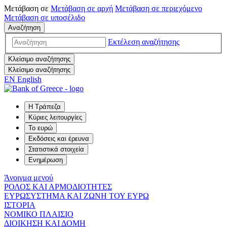
Μετάβαση σε
Μετάβαση σε
αρχή
Μετάβαση σε
περιεχόμενο
Μετάβαση σε
υποσέλιδο
Αναζήτηση
Εκτέλεση αναζήτησης
Κλείσιμο αναζήτησης
Κλείσιμο αναζήτησης
EN
English
Η Τράπεζα
Κύριες λειτουργίες
Το ευρώ
Εκδόσεις και έρευνα
Στατιστικά στοιχεία
Ενημέρωση
Άνοιγμα μενού
ΡΟΛΟΣ ΚΑΙ ΑΡΜΟΔΙΟΤΗΤΕΣ
ΕΥΡΩΣΥΣΤΗΜΑ ΚΑΙ ΖΩΝΗ ΤΟΥ ΕΥΡΩ
ΙΣΤΟΡΙΑ
ΝΟΜΙΚΟ ΠΛΑΙΣΙΟ
ΔΙΟΙΚΗΣΗ ΚΑΙ ΔΟΜΗ