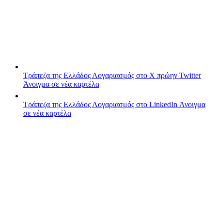
Τράπεζα της Ελλάδος
Λογαριασμός στο X πρώην Twitter
Άνοιγμα σε νέα καρτέλα
Τράπεζα της Ελλάδος
Λογαριασμός στο LinkedIn
Άνοιγμα
σε νέα καρτέλα