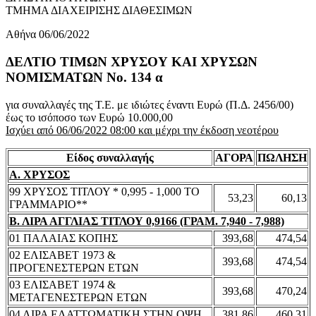
ΤΜΗΜΑ ΔΙΑΧΕΙΡΙΣΗΣ ΔΙΑΘΕΣΙΜΩΝ
Αθήνα 06/06/2022
ΔΕΛΤΙΟ ΤΙΜΩΝ ΧΡΥΣΟΥ ΚΑΙ ΧΡΥΣΩΝ
ΝΟΜΙΣΜΑΤΩΝ No. 134 α
για συναλλαγές της Τ.Ε. με ιδιώτες έναντι Ευρώ (Π.Δ. 2456/00)
έως το ισόποσο των Ευρώ 10.000,00
Ισχύει από 06/06/2022 08:00 και μέχρι την έκδοση νεοτέρου
Είδος συναλλαγής
ΑΓΟΡΑ
ΠΩΛΗΣΗ
Α. ΧΡΥΣΟΣ
99 ΧΡΥΣΟΣ ΤΙΤΛΟΥ * 0,995 - 1,000 ΤΟ
53,23
60,13
ΓΡΑΜΜΑΡΙΟ**
Β. ΛΙΡΑ ΑΓΓΛΙΑΣ ΤΙΤΛΟΥ 0,9166 (ΓΡΑΜ. 7,940 - 7,988)
01 ΠΑΛΑΙΑΣ ΚΟΠΗΣ
393,68
474,54
02 ΕΛΙΣΑΒΕΤ 1973 &
393,68
474,54
ΠΡΟΓΕΝΕΣΤΕΡΩΝ ΕΤΩΝ
03 ΕΛΙΣΑΒΕΤ 1974 &
393,68
470,24
ΜΕΤΑΓΕΝΕΣΤΕΡΩΝ ΕΤΩΝ
04 ΛΙΡΑ ΕΛΑΤΤΩΜΑΤΙΚΗ ΣΤΗΝ ΟΨΗ
381,86
460,31