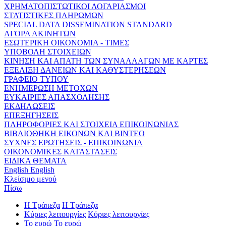
ΧΡΗΜΑΤΟΠΙΣΤΩΤΙΚΟΙ ΛΟΓΑΡΙΑΣΜΟΙ
ΣΤΑΤΙΣΤΙΚΕΣ ΠΛΗΡΩΜΩΝ
SPECIAL DATA DISSEMINATION STANDARD
ΑΓΟΡΑ ΑΚΙΝΗΤΩΝ
ΕΣΩΤΕΡΙΚΗ ΟΙΚΟΝΟΜΙΑ - ΤΙΜΕΣ
ΥΠΟΒΟΛΗ ΣΤΟΙΧΕΙΩΝ
ΚΙΝΗΣΗ ΚΑΙ ΑΠΑΤΗ ΤΩΝ ΣΥΝΑΛΛΑΓΩΝ ΜΕ ΚΑΡΤΕΣ
ΕΞΕΛΙΞΗ ΔΑΝΕΙΩΝ ΚΑΙ ΚΑΘΥΣΤΕΡΗΣΕΩΝ
ΓΡΑΦΕΙΟ ΤΥΠΟΥ
ΕΝΗΜΕΡΩΣΗ ΜΕΤΟΧΩΝ
ΕΥΚΑΙΡΙΕΣ ΑΠΑΣΧΟΛΗΣΗΣ
ΕΚΔΗΛΩΣΕΙΣ
ΕΠΕΞΗΓΗΣΕΙΣ
ΠΛΗΡΟΦΟΡΙΕΣ ΚΑΙ ΣΤΟΙΧΕΙΑ ΕΠΙΚΟΙΝΩΝΙΑΣ
ΒΙΒΛΙΟΘΗΚΗ ΕΙΚΟΝΩΝ ΚΑΙ ΒΙΝΤΕΟ
ΣΥΧΝΕΣ ΕΡΩΤΗΣΕΙΣ - ΕΠΙΚΟΙΝΩΝΙΑ
ΟΙΚΟΝΟΜΙΚΕΣ ΚΑΤΑΣΤΑΣΕΙΣ
ΕΙΔΙΚΑ ΘΕΜΑΤΑ
English
English
Κλείσιμο μενού
Πίσω
Η Τράπεζα
Η Τράπεζα
Κύριες λειτουργίες
Κύριες λειτουργίες
Το ευρώ
Το ευρώ