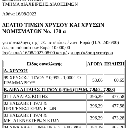
ΤΜΗΜΑ ΔΙΑΧΕΙΡΙΣΗΣ ΔΙΑΘΕΣΙΜΩΝ
Αθήνα 16/08/2023
ΔΕΛΤΙΟ ΤΙΜΩΝ ΧΡΥΣΟΥ ΚΑΙ ΧΡΥΣΩΝ
ΝΟΜΙΣΜΑΤΩΝ No. 170 α
για συναλλαγές της Τ.Ε. με ιδιώτες έναντι Ευρώ (Π.Δ. 2456/00)
έως το ισόποσο των Ευρώ 10.000,00
Ισχύει από 16/08/2023 08:00 και μέχρι την έκδοση νεοτέρου
Είδος συναλλαγής
ΑΓΟΡΑ
ΠΩΛΗΣΗ
Α. ΧΡΥΣΟΣ
99 ΧΡΥΣΟΣ ΤΙΤΛΟΥ * 0,995 - 1,000 ΤΟ
53,66
60,65
ΓΡΑΜΜΑΡΙΟ**
Β. ΛΙΡΑ ΑΓΓΛΙΑΣ ΤΙΤΛΟΥ 0,9166 (ΓΡΑΜ. 7,940 - 7,988)
01 ΠΑΛΑΙΑΣ ΚΟΠΗΣ
396,29
477,58
02 ΕΛΙΣΑΒΕΤ 1973 &
396,29
477,58
ΠΡΟΓΕΝΕΣΤΕΡΩΝ ΕΤΩΝ
03 ΕΛΙΣΑΒΕΤ 1974 &
396,29
473,28
ΜΕΤΑΓΕΝΕΣΤΕΡΩΝ ΕΤΩΝ
04 ΛΙΡΑ ΕΛΑΤΤΩΜΑΤΙΚΗ ΣΤΗΝ ΟΨΗ
384,39
463,26