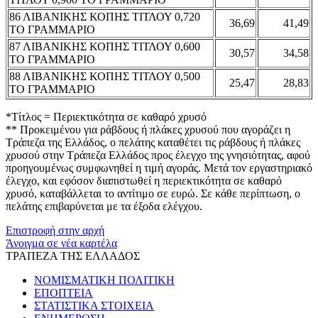
86 ΛΙΒΑΝΙΚΗΣ ΚΟΠΗΣ ΤΙΤΛΟΥ 0,720
36,69
41,49
ΤΟ ΓΡΑΜΜΑΡΙΟ
87 ΛΙΒΑΝΙΚΗΣ ΚΟΠΗΣ ΤΙΤΛΟΥ 0,600
30,57
34,58
ΤΟ ΓΡΑΜΜΑΡΙΟ
88 ΛΙΒΑΝΙΚΗΣ ΚΟΠΗΣ ΤΙΤΛΟΥ 0,500
25,47
28,83
ΤΟ ΓΡΑΜΜΑΡΙΟ
*Τίτλος = Περιεκτικότητα σε καθαρό χρυσό
** Προκειμένου για ράβδους ή πλάκες χρυσού που αγοράζει η
Τράπεζα της Ελλάδος, ο πελάτης καταθέτει τις ράβδους ή πλάκες
χρυσού στην Τράπεζα Ελλάδος προς έλεγχο της γνησιότητας, αφού
προηγουμένως συμφωνηθεί η τιμή αγοράς. Μετά τον εργαστηριακό
έλεγχο, και εφόσον διαπιστωθεί η περιεκτικότητα σε καθαρό
χρυσό, καταβάλλεται το αντίτιμο σε ευρώ. Σε κάθε περίπτωση, ο
πελάτης επιβαρύνεται με τα έξοδα ελέγχου.
Επιστροφή στην αρχή
Άνοιγμα σε νέα καρτέλα
ΤΡΑΠΕΖΑ ΤΗΣ ΕΛΛΑΔΟΣ
ΝΟΜΙΣΜΑΤΙΚΗ ΠΟΛΙΤΙΚΗ
ΕΠΟΠΤΕΙΑ
ΣΤΑΤΙΣΤΙΚΑ ΣΤΟΙΧΕΙΑ