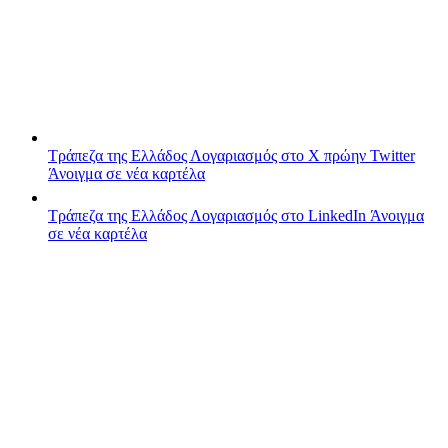
Τράπεζα της Ελλάδος
Λογαριασμός στο X πρώην Twitter
Άνοιγμα σε νέα καρτέλα
Τράπεζα της Ελλάδος
Λογαριασμός στο LinkedIn
Άνοιγμα
σε νέα καρτέλα