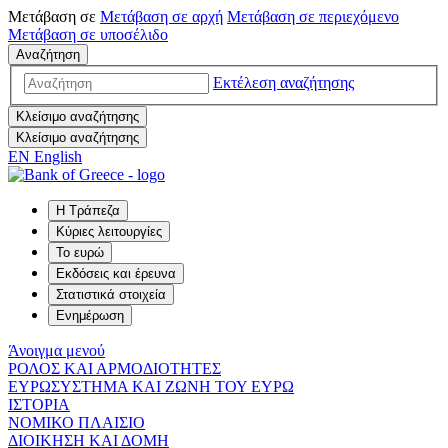
Μετάβαση σε
Μετάβαση σε
αρχή
Μετάβαση σε
περιεχόμενο
Μετάβαση σε
υποσέλιδο
Αναζήτηση
Εκτέλεση αναζήτησης
Κλείσιμο αναζήτησης
Κλείσιμο αναζήτησης
EN
English
Η Τράπεζα
Κύριες λειτουργίες
Το ευρώ
Εκδόσεις και έρευνα
Στατιστικά στοιχεία
Ενημέρωση
Άνοιγμα μενού
ΡΟΛΟΣ ΚΑΙ ΑΡΜΟΔΙΟΤΗΤΕΣ
ΕΥΡΩΣΥΣΤΗΜΑ ΚΑΙ ΖΩΝΗ ΤΟΥ ΕΥΡΩ
ΙΣΤΟΡΙΑ
ΝΟΜΙΚΟ ΠΛΑΙΣΙΟ
ΔΙΟΙΚΗΣΗ ΚΑΙ ΔΟΜΗ