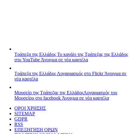
Τράπεζα της Ελλάδος
Το κανάλι της Τράπεζας της Ελλάδος
στο YouTube
Άνοιγμα σε νέα καρτέλα
Τράπεζα της Ελλάδος
Λογαριασμός στο Flickr
Άνοιγμα σε
νέα καρτέλα
Μουσείο της Τράπεζας της Ελλάδος
Λογαριασμός του
Μουσείου στο facebook
Άνοιγμα σε νέα καρτέλα
ΟΡΟΙ ΧΡΗΣΗΣ
SITEMAP
GDPR
RSS
ΕΠΕΞΗΓΗΣΗ ΟΡΩΝ