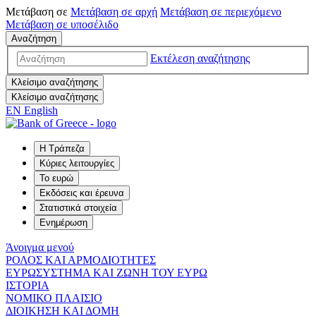
Μετάβαση σε
Μετάβαση σε
αρχή
Μετάβαση σε
περιεχόμενο
Μετάβαση σε
υποσέλιδο
Αναζήτηση
Εκτέλεση αναζήτησης
Κλείσιμο αναζήτησης
Κλείσιμο αναζήτησης
EN
English
Η Τράπεζα
Κύριες λειτουργίες
Το ευρώ
Εκδόσεις και έρευνα
Στατιστικά στοιχεία
Ενημέρωση
Άνοιγμα μενού
ΡΟΛΟΣ ΚΑΙ ΑΡΜΟΔΙΟΤΗΤΕΣ
ΕΥΡΩΣΥΣΤΗΜΑ ΚΑΙ ΖΩΝΗ ΤΟΥ ΕΥΡΩ
ΙΣΤΟΡΙΑ
ΝΟΜΙΚΟ ΠΛΑΙΣΙΟ
ΔΙΟΙΚΗΣΗ ΚΑΙ ΔΟΜΗ