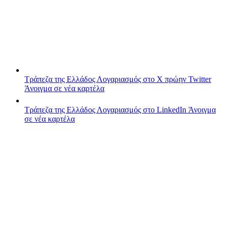
Τράπεζα της Ελλάδος
Λογαριασμός στο X πρώην Twitter
Άνοιγμα σε νέα καρτέλα
Τράπεζα της Ελλάδος
Λογαριασμός στο LinkedIn
Άνοιγμα
σε νέα καρτέλα