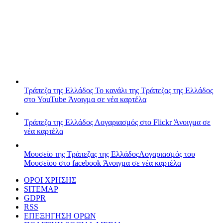
Τράπεζα της Ελλάδος
Το κανάλι της Τράπεζας της Ελλάδος
στο YouTube
Άνοιγμα σε νέα καρτέλα
Τράπεζα της Ελλάδος
Λογαριασμός στο Flickr
Άνοιγμα σε
νέα καρτέλα
Μουσείο της Τράπεζας της Ελλάδος
Λογαριασμός του
Μουσείου στο facebook
Άνοιγμα σε νέα καρτέλα
ΟΡΟΙ ΧΡΗΣΗΣ
SITEMAP
GDPR
RSS
ΕΠΕΞΗΓΗΣΗ ΟΡΩΝ