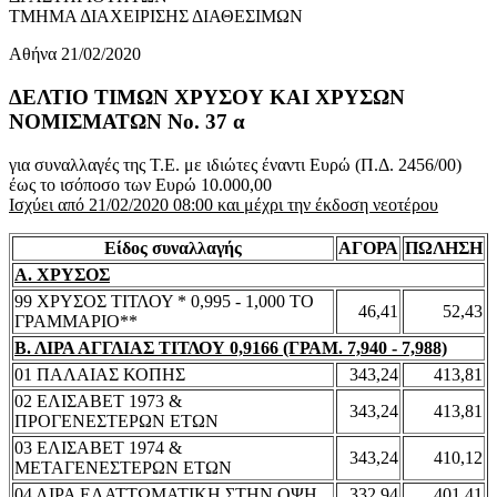
ΤΜΗΜΑ ΔΙΑΧΕΙΡΙΣΗΣ ΔΙΑΘΕΣΙΜΩΝ
Αθήνα 21/02/2020
ΔΕΛΤΙΟ ΤΙΜΩΝ ΧΡΥΣΟΥ ΚΑΙ ΧΡΥΣΩΝ
ΝΟΜΙΣΜΑΤΩΝ No. 37 α
για συναλλαγές της Τ.Ε. με ιδιώτες έναντι Ευρώ (Π.Δ. 2456/00)
έως το ισόποσο των Ευρώ 10.000,00
Ισχύει από 21/02/2020 08:00 και μέχρι την έκδοση νεοτέρου
Είδος συναλλαγής
ΑΓΟΡΑ
ΠΩΛΗΣΗ
Α. ΧΡΥΣΟΣ
99 ΧΡΥΣΟΣ ΤΙΤΛΟΥ * 0,995 - 1,000 ΤΟ
46,41
52,43
ΓΡΑΜΜΑΡΙΟ**
Β. ΛΙΡΑ ΑΓΓΛΙΑΣ ΤΙΤΛΟΥ 0,9166 (ΓΡΑΜ. 7,940 - 7,988)
01 ΠΑΛΑΙΑΣ ΚΟΠΗΣ
343,24
413,81
02 ΕΛΙΣΑΒΕΤ 1973 &
343,24
413,81
ΠΡΟΓΕΝΕΣΤΕΡΩΝ ΕΤΩΝ
03 ΕΛΙΣΑΒΕΤ 1974 &
343,24
410,12
ΜΕΤΑΓΕΝΕΣΤΕΡΩΝ ΕΤΩΝ
04 ΛΙΡΑ ΕΛΑΤΤΩΜΑΤΙΚΗ ΣΤΗΝ ΟΨΗ
332,94
401,41