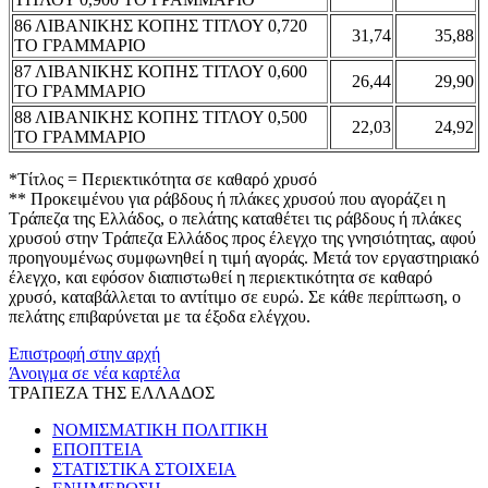
86 ΛΙΒΑΝΙΚΗΣ ΚΟΠΗΣ ΤΙΤΛΟΥ 0,720
31,74
35,88
ΤΟ ΓΡΑΜΜΑΡΙΟ
87 ΛΙΒΑΝΙΚΗΣ ΚΟΠΗΣ ΤΙΤΛΟΥ 0,600
26,44
29,90
ΤΟ ΓΡΑΜΜΑΡΙΟ
88 ΛΙΒΑΝΙΚΗΣ ΚΟΠΗΣ ΤΙΤΛΟΥ 0,500
22,03
24,92
ΤΟ ΓΡΑΜΜΑΡΙΟ
*Τίτλος = Περιεκτικότητα σε καθαρό χρυσό
** Προκειμένου για ράβδους ή πλάκες χρυσού που αγοράζει η
Τράπεζα της Ελλάδος, ο πελάτης καταθέτει τις ράβδους ή πλάκες
χρυσού στην Τράπεζα Ελλάδος προς έλεγχο της γνησιότητας, αφού
προηγουμένως συμφωνηθεί η τιμή αγοράς. Μετά τον εργαστηριακό
έλεγχο, και εφόσον διαπιστωθεί η περιεκτικότητα σε καθαρό
χρυσό, καταβάλλεται το αντίτιμο σε ευρώ. Σε κάθε περίπτωση, ο
πελάτης επιβαρύνεται με τα έξοδα ελέγχου.
Επιστροφή στην αρχή
Άνοιγμα σε νέα καρτέλα
ΤΡΑΠΕΖΑ ΤΗΣ ΕΛΛΑΔΟΣ
ΝΟΜΙΣΜΑΤΙΚΗ ΠΟΛΙΤΙΚΗ
ΕΠΟΠΤΕΙΑ
ΣΤΑΤΙΣΤΙΚΑ ΣΤΟΙΧΕΙΑ