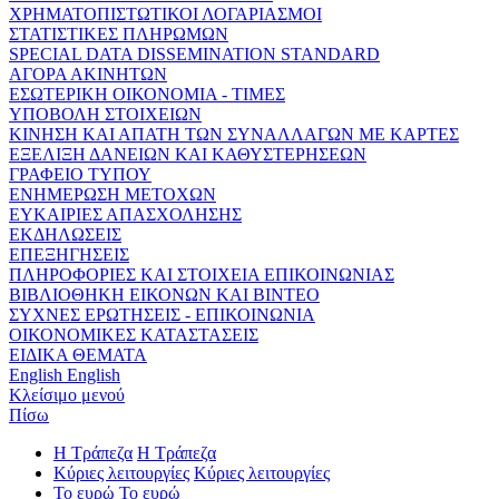
ΧΡΗΜΑΤΟΠΙΣΤΩΤΙΚΟΙ ΛΟΓΑΡΙΑΣΜΟΙ
ΣΤΑΤΙΣΤΙΚΕΣ ΠΛΗΡΩΜΩΝ
SPECIAL DATA DISSEMINATION STANDARD
ΑΓΟΡΑ ΑΚΙΝΗΤΩΝ
ΕΣΩΤΕΡΙΚΗ ΟΙΚΟΝΟΜΙΑ - ΤΙΜΕΣ
ΥΠΟΒΟΛΗ ΣΤΟΙΧΕΙΩΝ
ΚΙΝΗΣΗ ΚΑΙ ΑΠΑΤΗ ΤΩΝ ΣΥΝΑΛΛΑΓΩΝ ΜΕ ΚΑΡΤΕΣ
ΕΞΕΛΙΞΗ ΔΑΝΕΙΩΝ ΚΑΙ ΚΑΘΥΣΤΕΡΗΣΕΩΝ
ΓΡΑΦΕΙΟ ΤΥΠΟΥ
ΕΝΗΜΕΡΩΣΗ ΜΕΤΟΧΩΝ
ΕΥΚΑΙΡΙΕΣ ΑΠΑΣΧΟΛΗΣΗΣ
ΕΚΔΗΛΩΣΕΙΣ
ΕΠΕΞΗΓΗΣΕΙΣ
ΠΛΗΡΟΦΟΡΙΕΣ ΚΑΙ ΣΤΟΙΧΕΙΑ ΕΠΙΚΟΙΝΩΝΙΑΣ
ΒΙΒΛΙΟΘΗΚΗ ΕΙΚΟΝΩΝ ΚΑΙ ΒΙΝΤΕΟ
ΣΥΧΝΕΣ ΕΡΩΤΗΣΕΙΣ - ΕΠΙΚΟΙΝΩΝΙΑ
ΟΙΚΟΝΟΜΙΚΕΣ ΚΑΤΑΣΤΑΣΕΙΣ
ΕΙΔΙΚΑ ΘΕΜΑΤΑ
English
English
Κλείσιμο μενού
Πίσω
Η Τράπεζα
Η Τράπεζα
Κύριες λειτουργίες
Κύριες λειτουργίες
Το ευρώ
Το ευρώ