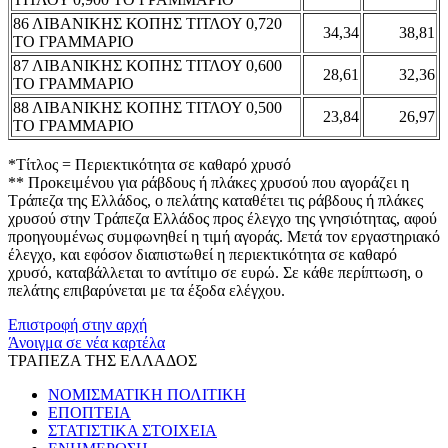
86 ΛΙΒΑΝΙΚΗΣ ΚΟΠΗΣ ΤΙΤΛΟΥ 0,720
34,34
38,81
ΤΟ ΓΡΑΜΜΑΡΙΟ
87 ΛΙΒΑΝΙΚΗΣ ΚΟΠΗΣ ΤΙΤΛΟΥ 0,600
28,61
32,36
ΤΟ ΓΡΑΜΜΑΡΙΟ
88 ΛΙΒΑΝΙΚΗΣ ΚΟΠΗΣ ΤΙΤΛΟΥ 0,500
23,84
26,97
ΤΟ ΓΡΑΜΜΑΡΙΟ
*Τίτλος = Περιεκτικότητα σε καθαρό χρυσό
** Προκειμένου για ράβδους ή πλάκες χρυσού που αγοράζει η
Τράπεζα της Ελλάδος, ο πελάτης καταθέτει τις ράβδους ή πλάκες
χρυσού στην Τράπεζα Ελλάδος προς έλεγχο της γνησιότητας, αφού
προηγουμένως συμφωνηθεί η τιμή αγοράς. Μετά τον εργαστηριακό
έλεγχο, και εφόσον διαπιστωθεί η περιεκτικότητα σε καθαρό
χρυσό, καταβάλλεται το αντίτιμο σε ευρώ. Σε κάθε περίπτωση, ο
πελάτης επιβαρύνεται με τα έξοδα ελέγχου.
Επιστροφή στην αρχή
Άνοιγμα σε νέα καρτέλα
ΤΡΑΠΕΖΑ ΤΗΣ ΕΛΛΑΔΟΣ
ΝΟΜΙΣΜΑΤΙΚΗ ΠΟΛΙΤΙΚΗ
ΕΠΟΠΤΕΙΑ
ΣΤΑΤΙΣΤΙΚΑ ΣΤΟΙΧΕΙΑ