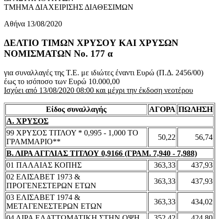
ΤΜΗΜΑ ΔΙΑΧΕΙΡΙΣΗΣ ΔΙΑΘΕΣΙΜΩΝ
Αθήνα 13/08/2020
ΔΕΛΤΙΟ ΤΙΜΩΝ ΧΡΥΣΟΥ ΚΑΙ ΧΡΥΣΩΝ
ΝΟΜΙΣΜΑΤΩΝ No. 177 α
για συναλλαγές της Τ.Ε. με ιδιώτες έναντι Ευρώ (Π.Δ. 2456/00)
έως το ισόποσο των Ευρώ 10.000,00
Ισχύει από 13/08/2020 08:00 και μέχρι την έκδοση νεοτέρου
Είδος συναλλαγής
ΑΓΟΡΑ
ΠΩΛΗΣΗ
Α. ΧΡΥΣΟΣ
99 ΧΡΥΣΟΣ ΤΙΤΛΟΥ * 0,995 - 1,000 ΤΟ
50,22
56,74
ΓΡΑΜΜΑΡΙΟ**
Β. ΛΙΡΑ ΑΓΓΛΙΑΣ ΤΙΤΛΟΥ 0,9166 (ΓΡΑΜ. 7,940 - 7,988)
01 ΠΑΛΑΙΑΣ ΚΟΠΗΣ
363,33
437,93
02 ΕΛΙΣΑΒΕΤ 1973 &
363,33
437,93
ΠΡΟΓΕΝΕΣΤΕΡΩΝ ΕΤΩΝ
03 ΕΛΙΣΑΒΕΤ 1974 &
363,33
434,02
ΜΕΤΑΓΕΝΕΣΤΕΡΩΝ ΕΤΩΝ
04 ΛΙΡΑ ΕΛΑΤΤΩΜΑΤΙΚΗ ΣΤΗΝ ΟΨΗ
352,42
424,80