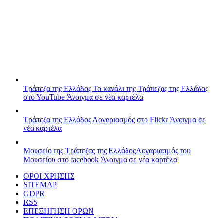
Τράπεζα της Ελλάδος
Το κανάλι της Τράπεζας της Ελλάδος
στο YouTube
Άνοιγμα σε νέα καρτέλα
Τράπεζα της Ελλάδος
Λογαριασμός στο Flickr
Άνοιγμα σε
νέα καρτέλα
Μουσείο της Τράπεζας της Ελλάδος
Λογαριασμός του
Μουσείου στο facebook
Άνοιγμα σε νέα καρτέλα
ΟΡΟΙ ΧΡΗΣΗΣ
SITEMAP
GDPR
RSS
ΕΠΕΞΗΓΗΣΗ ΟΡΩΝ