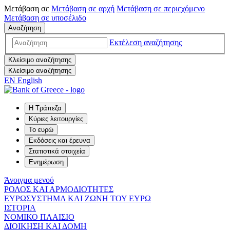
Μετάβαση σε
Μετάβαση σε
αρχή
Μετάβαση σε
περιεχόμενο
Μετάβαση σε
υποσέλιδο
Αναζήτηση
Εκτέλεση αναζήτησης
Κλείσιμο αναζήτησης
Κλείσιμο αναζήτησης
EN
English
Η Τράπεζα
Κύριες λειτουργίες
Το ευρώ
Εκδόσεις και έρευνα
Στατιστικά στοιχεία
Ενημέρωση
Άνοιγμα μενού
ΡΟΛΟΣ ΚΑΙ ΑΡΜΟΔΙΟΤΗΤΕΣ
ΕΥΡΩΣΥΣΤΗΜΑ ΚΑΙ ΖΩΝΗ ΤΟΥ ΕΥΡΩ
ΙΣΤΟΡΙΑ
ΝΟΜΙΚΟ ΠΛΑΙΣΙΟ
ΔΙΟΙΚΗΣΗ ΚΑΙ ΔΟΜΗ