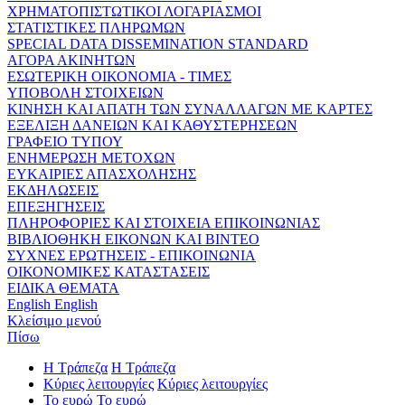
ΧΡΗΜΑΤΟΠΙΣΤΩΤΙΚΟΙ ΛΟΓΑΡΙΑΣΜΟΙ
ΣΤΑΤΙΣΤΙΚΕΣ ΠΛΗΡΩΜΩΝ
SPECIAL DATA DISSEMINATION STANDARD
ΑΓΟΡΑ ΑΚΙΝΗΤΩΝ
ΕΣΩΤΕΡΙΚΗ ΟΙΚΟΝΟΜΙΑ - ΤΙΜΕΣ
ΥΠΟΒΟΛΗ ΣΤΟΙΧΕΙΩΝ
ΚΙΝΗΣΗ ΚΑΙ ΑΠΑΤΗ ΤΩΝ ΣΥΝΑΛΛΑΓΩΝ ΜΕ ΚΑΡΤΕΣ
ΕΞΕΛΙΞΗ ΔΑΝΕΙΩΝ ΚΑΙ ΚΑΘΥΣΤΕΡΗΣΕΩΝ
ΓΡΑΦΕΙΟ ΤΥΠΟΥ
ΕΝΗΜΕΡΩΣΗ ΜΕΤΟΧΩΝ
ΕΥΚΑΙΡΙΕΣ ΑΠΑΣΧΟΛΗΣΗΣ
ΕΚΔΗΛΩΣΕΙΣ
ΕΠΕΞΗΓΗΣΕΙΣ
ΠΛΗΡΟΦΟΡΙΕΣ ΚΑΙ ΣΤΟΙΧΕΙΑ ΕΠΙΚΟΙΝΩΝΙΑΣ
ΒΙΒΛΙΟΘΗΚΗ ΕΙΚΟΝΩΝ ΚΑΙ ΒΙΝΤΕΟ
ΣΥΧΝΕΣ ΕΡΩΤΗΣΕΙΣ - ΕΠΙΚΟΙΝΩΝΙΑ
ΟΙΚΟΝΟΜΙΚΕΣ ΚΑΤΑΣΤΑΣΕΙΣ
ΕΙΔΙΚΑ ΘΕΜΑΤΑ
English
English
Κλείσιμο μενού
Πίσω
Η Τράπεζα
Η Τράπεζα
Κύριες λειτουργίες
Κύριες λειτουργίες
Το ευρώ
Το ευρώ