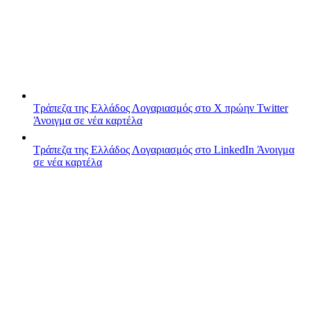
Τράπεζα της Ελλάδος
Λογαριασμός στο X πρώην Twitter
Άνοιγμα σε νέα καρτέλα
Τράπεζα της Ελλάδος
Λογαριασμός στο LinkedIn
Άνοιγμα
σε νέα καρτέλα