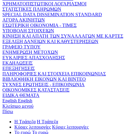
ΧΡΗΜΑΤΟΠΙΣΤΩΤΙΚΟΙ ΛΟΓΑΡΙΑΣΜΟΙ
ΣΤΑΤΙΣΤΙΚΕΣ ΠΛΗΡΩΜΩΝ
SPECIAL DATA DISSEMINATION STANDARD
ΑΓΟΡΑ ΑΚΙΝΗΤΩΝ
ΕΣΩΤΕΡΙΚΗ ΟΙΚΟΝΟΜΙΑ - ΤΙΜΕΣ
ΥΠΟΒΟΛΗ ΣΤΟΙΧΕΙΩΝ
ΚΙΝΗΣΗ ΚΑΙ ΑΠΑΤΗ ΤΩΝ ΣΥΝΑΛΛΑΓΩΝ ΜΕ ΚΑΡΤΕΣ
ΕΞΕΛΙΞΗ ΔΑΝΕΙΩΝ ΚΑΙ ΚΑΘΥΣΤΕΡΗΣΕΩΝ
ΓΡΑΦΕΙΟ ΤΥΠΟΥ
ΕΝΗΜΕΡΩΣΗ ΜΕΤΟΧΩΝ
ΕΥΚΑΙΡΙΕΣ ΑΠΑΣΧΟΛΗΣΗΣ
ΕΚΔΗΛΩΣΕΙΣ
ΕΠΕΞΗΓΗΣΕΙΣ
ΠΛΗΡΟΦΟΡΙΕΣ ΚΑΙ ΣΤΟΙΧΕΙΑ ΕΠΙΚΟΙΝΩΝΙΑΣ
ΒΙΒΛΙΟΘΗΚΗ ΕΙΚΟΝΩΝ ΚΑΙ ΒΙΝΤΕΟ
ΣΥΧΝΕΣ ΕΡΩΤΗΣΕΙΣ - ΕΠΙΚΟΙΝΩΝΙΑ
ΟΙΚΟΝΟΜΙΚΕΣ ΚΑΤΑΣΤΑΣΕΙΣ
ΕΙΔΙΚΑ ΘΕΜΑΤΑ
English
English
Κλείσιμο μενού
Πίσω
Η Τράπεζα
Η Τράπεζα
Κύριες λειτουργίες
Κύριες λειτουργίες
Το ευρώ
Το ευρώ