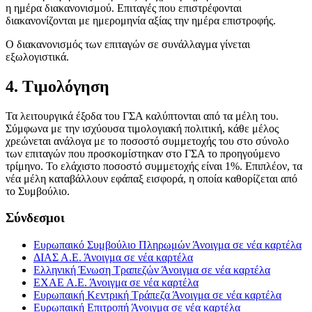
η ημέρα διακανονισμού. Επιταγές που επιστρέφονται
διακανονίζονται με ημερομηνία αξίας την ημέρα επιστροφής.
Ο διακανονισμός των επιταγών σε συνάλλαγμα γίνεται
εξωλογιστικά.
​4. Τιμο​​​λόγηση
Τα λειτουργικά έξοδα του ΓΣΑ καλύπτονται από τα μέλ​η του.
Σύμφωνα με την ισχύουσα τιμολογιακή πολιτική, κάθε μέλος
χρεώνεται ανάλογα με το ποσοστό συμμετοχής του στο σύνολο
των επιταγών που προσκομίστηκαν στο ΓΣΑ το προηγούμενο
τρίμηνο. Το ελάχιστο ποσοστό συμμετοχής είναι 1%. Επιπλέον, τα
νέα μέλη καταβάλλουν εφάπαξ εισφορά, η οποία καθορίζεται από
το Συμβούλιο.
Σύνδεσμοι
Ευρωπαικό Συμβούλιο Πληρωμών
Άνοιγμα σε νέα καρτέλα
ΔΙΑΣ Α.Ε.
Άνοιγμα σε νέα καρτέλα
Ελληνική Ένωση Τραπεζών
Άνοιγμα σε νέα καρτέλα
ΕΧΑΕ Α.Ε.
Άνοιγμα σε νέα καρτέλα
Ευρωπαική Κεντρική Τράπεζα
Άνοιγμα σε νέα καρτέλα
Ευρωπαική Επιτροπή
Άνοιγμα σε νέα καρτέλα