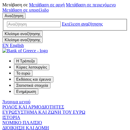
Μετάβαση σε
Μετάβαση σε
αρχή
Μετάβαση σε
περιεχόμενο
Μετάβαση σε
υποσέλιδο
Αναζήτηση
Εκτέλεση αναζήτησης
Κλείσιμο αναζήτησης
Κλείσιμο αναζήτησης
EN
English
Η Τράπεζα
Κύριες λειτουργίες
Το ευρώ
Εκδόσεις και έρευνα
Στατιστικά στοιχεία
Ενημέρωση
Άνοιγμα μενού
ΡΟΛΟΣ ΚΑΙ ΑΡΜΟΔΙΟΤΗΤΕΣ
ΕΥΡΩΣΥΣΤΗΜΑ ΚΑΙ ΖΩΝΗ ΤΟΥ ΕΥΡΩ
ΙΣΤΟΡΙΑ
ΝΟΜΙΚΟ ΠΛΑΙΣΙΟ
ΔΙΟΙΚΗΣΗ ΚΑΙ ΔΟΜΗ