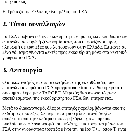
πτωχεύσεως.
Η Τράπεζα της Ελλ​άδος είναι μέλος του ΓΣΑ.
2. Τύποι​​​ συναλ​​λαγών
Το ΓΣΑ προβαίνει στην εκκαθάρι​ση των τραπεζικών και ιδιωτικών
επιταγών, σε ευρώ ή ξένα νομίσματα, που εμφανίζονται προς
πληρωμή σε τράπεζες που λειτουργούν στην Ελλάδα. Επιταγές σε
ξένο νόμισμα γίνονται δεκτές προς εκκαθάριση μόνο στο κεντρικό
γραφείο του ΓΣΑ.
3. Λει​​το​​υργία
​Ο διακανονισμό​​​​ς των αποτελεσμάτων της εκκαθάρισης των
επιταγών σε ευρώ του ΓΣΑ πραγματοποιείται την ίδια ημέρα στο
σύστημα πληρωμών TARGET. Μερικός διακανονισμός των
αποτελεσμάτων της εκκαθάρισης του ΓΣΑ δεν επιτρέπεται.​​
Μετά το διακανονισμό, όλες οι επιταγές παραλαμ​βάνονται από τις
εκδότριες τράπεζες. Σε περίπτωση που μία επιταγή δε γίνει
αποδεκτή από την εκδότρια τράπεζα (λόγω πχ ανεπαρκούς
υπολοίπου στο λογαριασμό του πελάτη), επιστρέφεται μέσω του
ΓΣΑ στην αγοράστρια τράπεζα μέχρι την ημέρα Τ+1, όπου Τ είναι