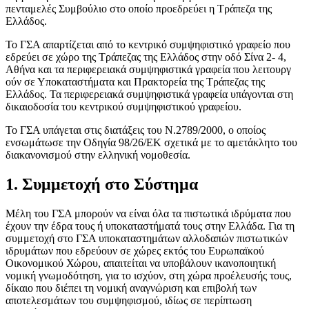
πενταμελές Συμβούλιο στο οποίο προεδρεύει η Τράπεζα της
Ελλάδος.
Το ΓΣΑ απ​​αρτίζεται από το κεντρικό συμψηφιστικό γραφείο που
εδρεύει σε χώρο της Τράπεζας της Ελλάδος στην οδό Σίνα 2- 4,
Αθήνα και τα περιφερειακά συμψηφιστικά γραφεία που λειτουργ​​​
ούν σε Υποκαταστήματα και Πρακτορεία της Τράπεζας της
Ελλάδος. Τα περιφερειακά συμψηφιστικά γραφεία υπάγονται στη
δικαιοδοσία του κεντρικού συμψηφιστικού γραφείου.
Το ΓΣΑ υπάγεται στις διατάξεις του​​ Ν​​.2789/2000, ο οποίος
ενσωμάτωσε την Οδηγία 98/26/ΕΚ σχετικά με το αμετάκλητο του
διακανονισμού στην ελληνική νομοθεσία.
​​​1. Συμμετοχή στο​​ Σύστημα
Μέλη του ΓΣΑ μπορούν να είναι ό​​λα τα πιστωτικά ιδρύματα που
έχουν την έδρα τους ή υποκαταστήματά τους στην Ελλάδα. Για τη
συμμετοχή στο ΓΣΑ υποκαταστημάτων αλλοδαπών πιστωτικών
ιδρυμάτων που εδρεύουν σε χώρες εκτός του Ευρωπαϊκού
Οικονομικού Χώρου, απαιτείται να υποβάλουν ικανοποιητική
νομική γνωμοδότηση, για το ισχύον, στη χώρα προέλευσής τους,
δίκαιο που διέπει τη νομική αναγνώριση και επιβολή των
αποτελεσμάτων του συμψηφισμού, ιδίως σε περίπτωση