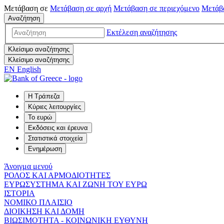
Μετάβαση σε
Μετάβαση σε
αρχή
Μετάβαση σε
περιεχόμενο
Μετάβ
Αναζήτηση
Εκτέλεση αναζήτησης
Κλείσιμο αναζήτησης
Κλείσιμο αναζήτησης
EN
English
Η Τράπεζα
Κύριες λειτουργίες
Το ευρώ
Εκδόσεις και έρευνα
Στατιστικά στοιχεία
Ενημέρωση
Άνοιγμα μενού
ΡΟΛΟΣ ΚΑΙ ΑΡΜΟΔΙΟΤΗΤΕΣ
ΕΥΡΩΣΥΣΤΗΜΑ ΚΑΙ ΖΩΝΗ ΤΟΥ ΕΥΡΩ
ΙΣΤΟΡΙΑ
ΝΟΜΙΚΟ ΠΛΑΙΣΙΟ
ΔΙΟΙΚΗΣΗ ΚΑΙ ΔΟΜΗ
ΒΙΩΣΙΜΟΤΗΤΑ - ΚΟΙΝΩΝΙΚΗ ΕΥΘΥΝΗ