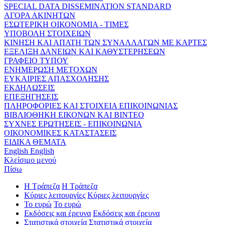
SPECIAL DATA DISSEMINATION STANDARD
ΑΓΟΡΑ ΑΚΙΝΗΤΩΝ
ΕΣΩΤΕΡΙΚΗ ΟΙΚΟΝΟΜΙΑ - ΤΙΜΕΣ
ΥΠΟΒΟΛΗ ΣΤΟΙΧΕΙΩΝ
ΚΙΝΗΣΗ ΚΑΙ ΑΠΑΤΗ ΤΩΝ ΣΥΝΑΛΛΑΓΩΝ ΜΕ ΚΑΡΤΕΣ
ΕΞΕΛΙΞΗ ΔΑΝΕΙΩΝ ΚΑΙ ΚΑΘΥΣΤΕΡΗΣΕΩΝ
ΓΡΑΦΕΙΟ ΤΥΠΟΥ
ΕΝΗΜΕΡΩΣΗ ΜΕΤΟΧΩΝ
ΕΥΚΑΙΡΙΕΣ ΑΠΑΣΧΟΛΗΣΗΣ
ΕΚΔΗΛΩΣΕΙΣ
ΕΠΕΞΗΓΗΣΕΙΣ
ΠΛΗΡΟΦΟΡΙΕΣ ΚΑΙ ΣΤΟΙΧΕΙΑ ΕΠΙΚΟΙΝΩΝΙΑΣ
ΒΙΒΛΙΟΘΗΚΗ ΕΙΚΟΝΩΝ ΚΑΙ ΒΙΝΤΕΟ
ΣΥΧΝΕΣ ΕΡΩΤΗΣΕΙΣ - ΕΠΙΚΟΙΝΩΝΙΑ
ΟΙΚΟΝΟΜΙΚΕΣ ΚΑΤΑΣΤΑΣΕΙΣ
ΕΙΔΙΚΑ ΘΕΜΑΤΑ
English
English
Κλείσιμο μενού
Πίσω
Η Τράπεζα
Η Τράπεζα
Κύριες λειτουργίες
Κύριες λειτουργίες
Το ευρώ
Το ευρώ
Εκδόσεις και έρευνα
Εκδόσεις και έρευνα
Στατιστικά στοιχεία
Στατιστικά στοιχεία