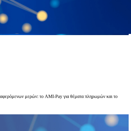
 ενδιαφερόμενων μερών: το AMI-Pay για θέματα πληρ​​ωμών και το