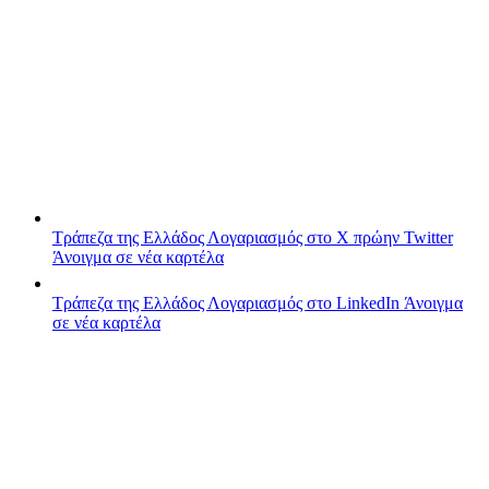
Τράπεζα της Ελλάδος
Λογαριασμός στο X πρώην Twitter
Άνοιγμα σε νέα καρτέλα
Τράπεζα της Ελλάδος
Λογαριασμός στο LinkedIn
Άνοιγμα
σε νέα καρτέλα