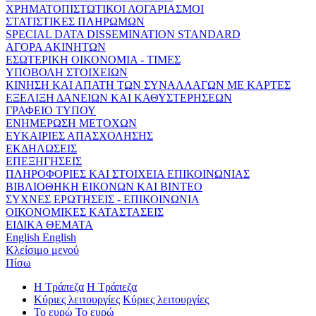
ΧΡΗΜΑΤΟΠΙΣΤΩΤΙΚΟΙ ΛΟΓΑΡΙΑΣΜΟΙ
ΣΤΑΤΙΣΤΙΚΕΣ ΠΛΗΡΩΜΩΝ
SPECIAL DATA DISSEMINATION STANDARD
ΑΓΟΡΑ ΑΚΙΝΗΤΩΝ
ΕΣΩΤΕΡΙΚΗ ΟΙΚΟΝΟΜΙΑ - ΤΙΜΕΣ
ΥΠΟΒΟΛΗ ΣΤΟΙΧΕΙΩΝ
ΚΙΝΗΣΗ ΚΑΙ ΑΠΑΤΗ ΤΩΝ ΣΥΝΑΛΛΑΓΩΝ ΜΕ ΚΑΡΤΕΣ
ΕΞΕΛΙΞΗ ΔΑΝΕΙΩΝ ΚΑΙ ΚΑΘΥΣΤΕΡΗΣΕΩΝ
ΓΡΑΦΕΙΟ ΤΥΠΟΥ
ΕΝΗΜΕΡΩΣΗ ΜΕΤΟΧΩΝ
ΕΥΚΑΙΡΙΕΣ ΑΠΑΣΧΟΛΗΣΗΣ
ΕΚΔΗΛΩΣΕΙΣ
ΕΠΕΞΗΓΗΣΕΙΣ
ΠΛΗΡΟΦΟΡΙΕΣ ΚΑΙ ΣΤΟΙΧΕΙΑ ΕΠΙΚΟΙΝΩΝΙΑΣ
ΒΙΒΛΙΟΘΗΚΗ ΕΙΚΟΝΩΝ ΚΑΙ ΒΙΝΤΕΟ
ΣΥΧΝΕΣ ΕΡΩΤΗΣΕΙΣ - ΕΠΙΚΟΙΝΩΝΙΑ
ΟΙΚΟΝΟΜΙΚΕΣ ΚΑΤΑΣΤΑΣΕΙΣ
ΕΙΔΙΚΑ ΘΕΜΑΤΑ
English
English
Κλείσιμο μενού
Πίσω
Η Τράπεζα
Η Τράπεζα
Κύριες λειτουργίες
Κύριες λειτουργίες
Το ευρώ
Το ευρώ