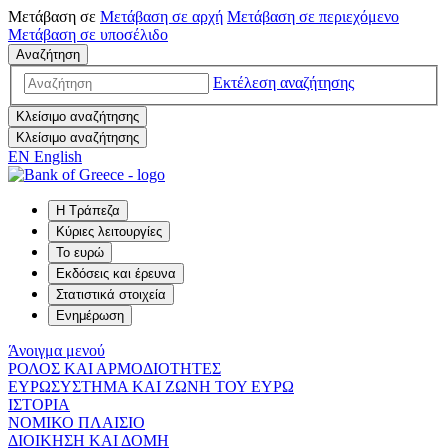
Μετάβαση σε
Μετάβαση σε
αρχή
Μετάβαση σε
περιεχόμενο
Μετάβαση σε
υποσέλιδο
Αναζήτηση
Εκτέλεση αναζήτησης
Κλείσιμο αναζήτησης
Κλείσιμο αναζήτησης
EN
English
Η Τράπεζα
Κύριες λειτουργίες
Το ευρώ
Εκδόσεις και έρευνα
Στατιστικά στοιχεία
Ενημέρωση
Άνοιγμα μενού
ΡΟΛΟΣ ΚΑΙ ΑΡΜΟΔΙΟΤΗΤΕΣ
ΕΥΡΩΣΥΣΤΗΜΑ ΚΑΙ ΖΩΝΗ ΤΟΥ ΕΥΡΩ
ΙΣΤΟΡΙΑ
ΝΟΜΙΚΟ ΠΛΑΙΣΙΟ
ΔΙΟΙΚΗΣΗ ΚΑΙ ΔΟΜΗ