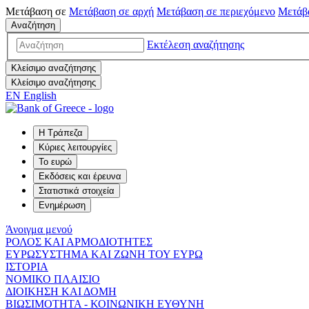
Μετάβαση σε
Μετάβαση σε
αρχή
Μετάβαση σε
περιεχόμενο
Μετάβ
Αναζήτηση
Εκτέλεση αναζήτησης
Κλείσιμο αναζήτησης
Κλείσιμο αναζήτησης
EN
English
Η Τράπεζα
Κύριες λειτουργίες
Το ευρώ
Εκδόσεις και έρευνα
Στατιστικά στοιχεία
Ενημέρωση
Άνοιγμα μενού
ΡΟΛΟΣ ΚΑΙ ΑΡΜΟΔΙΟΤΗΤΕΣ
ΕΥΡΩΣΥΣΤΗΜΑ ΚΑΙ ΖΩΝΗ ΤΟΥ ΕΥΡΩ
ΙΣΤΟΡΙΑ
ΝΟΜΙΚΟ ΠΛΑΙΣΙΟ
ΔΙΟΙΚΗΣΗ ΚΑΙ ΔΟΜΗ
ΒΙΩΣΙΜΟΤΗΤΑ - ΚΟΙΝΩΝΙΚΗ ΕΥΘΥΝΗ