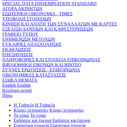
SPECIAL DATA DISSEMINATION STANDARD
ΑΓΟΡΑ ΑΚΙΝΗΤΩΝ
ΕΣΩΤΕΡΙΚΗ ΟΙΚΟΝΟΜΙΑ - ΤΙΜΕΣ
ΥΠΟΒΟΛΗ ΣΤΟΙΧΕΙΩΝ
ΚΙΝΗΣΗ ΚΑΙ ΑΠΑΤΗ ΤΩΝ ΣΥΝΑΛΛΑΓΩΝ ΜΕ ΚΑΡΤΕΣ
ΕΞΕΛΙΞΗ ΔΑΝΕΙΩΝ ΚΑΙ ΚΑΘΥΣΤΕΡΗΣΕΩΝ
ΓΡΑΦΕΙΟ ΤΥΠΟΥ
ΕΝΗΜΕΡΩΣΗ ΜΕΤΟΧΩΝ
ΕΥΚΑΙΡΙΕΣ ΑΠΑΣΧΟΛΗΣΗΣ
ΕΚΔΗΛΩΣΕΙΣ
ΕΠΕΞΗΓΗΣΕΙΣ
ΠΛΗΡΟΦΟΡΙΕΣ ΚΑΙ ΣΤΟΙΧΕΙΑ ΕΠΙΚΟΙΝΩΝΙΑΣ
ΒΙΒΛΙΟΘΗΚΗ ΕΙΚΟΝΩΝ ΚΑΙ ΒΙΝΤΕΟ
ΣΥΧΝΕΣ ΕΡΩΤΗΣΕΙΣ - ΕΠΙΚΟΙΝΩΝΙΑ
ΟΙΚΟΝΟΜΙΚΕΣ ΚΑΤΑΣΤΑΣΕΙΣ
ΕΙΔΙΚΑ ΘΕΜΑΤΑ
English
English
Κλείσιμο μενού
Πίσω
Η Τράπεζα
Η Τράπεζα
Κύριες λειτουργίες
Κύριες λειτουργίες
Το ευρώ
Το ευρώ
Εκδόσεις και έρευνα
Εκδόσεις και έρευνα
Στατιστικά στοιχεία
Στατιστικά στοιχεία