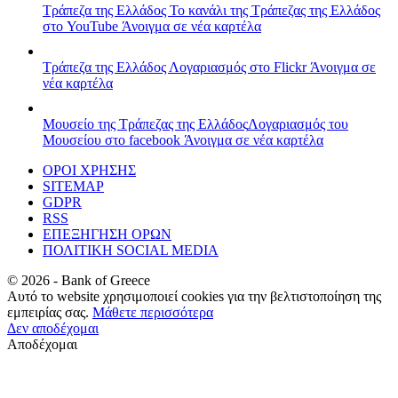
Τράπεζα της Ελλάδος
Το κανάλι της Τράπεζας της Ελλάδος
στο YouTube
Άνοιγμα σε νέα καρτέλα
Τράπεζα της Ελλάδος
Λογαριασμός στο Flickr
Άνοιγμα σε
νέα καρτέλα
Μουσείο της Τράπεζας της Ελλάδος
Λογαριασμός του
Μουσείου στο facebook
Άνοιγμα σε νέα καρτέλα
ΟΡΟΙ ΧΡΗΣΗΣ
SITEMAP
GDPR
RSS
ΕΠΕΞΗΓΗΣΗ ΟΡΩΝ
ΠΟΛΙΤΙΚΗ SOCIAL MEDIA
©
2026
- Bank of Greece
Αυτό το website χρησιμοποιεί cookies για την βελτιστοποίηση της
εμπειρίας σας.
Μάθετε περισσότερα
Δεν αποδέχομαι
Αποδέχομαι