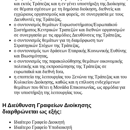
και εκτός Τράπεζας και η εν γένει υποστήριξη της Διοίκησης
σε θέματα σχέσεων με τη δημόσια διοίκηση, διεθνείς και
εγχώριους οργανισμούς και φορείς, σε συνεργασία με τους
Διευθυντές της Τράπεζας,
ο συντονισμός θεμάτων Ευρωσυστήματος/Ευρωπαϊκού
Συστήματος Κεντρικών Τραπεζών και διεθνών οργανισμών
σε συνεργασία με τις αρμόδιες Διευθύνσεις της Τράπεζας,
ο συντονισμός θεμάτων για τη διαμόρφωση των
Στρατηγικών Στόχων της Τράπεζας,
ο συντονισμός των δράσεων Εταιρικής Κοινωνικής Ευθύνης
και Βιωσιμότητας,
ο συντονισμός της παρακολούθησης θεμάτων οικονομικής
πολιτικής και της εκπροσώπησης της Τράπεζας σε
ευρωπαϊκά και διεθνή fora,
η εποπτεία της λειτουργίας του Ξενώνα της Τράπεζας και του
Κυλικείου Διοίκησης, καθώς και η επίλυση ενδεχόμενων
θεμάτων που θέτει η Μονάδα Επικοινωνίας, ως αρμόδια για
την υποστήριξη της λειτουργίας τους.
Η Διεύθυνση Γραφείων Διοίκησης
διαρθρώνεται ως εξής:
Ιδιαίτερο Γραφείο Διοικητή
Ιδιαίτερο Γραφείο Υποδιοικητή