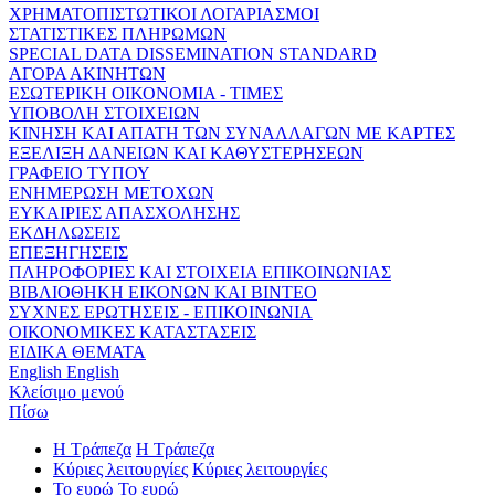
ΧΡΗΜΑΤΟΠΙΣΤΩΤΙΚΟΙ ΛΟΓΑΡΙΑΣΜΟΙ
ΣΤΑΤΙΣΤΙΚΕΣ ΠΛΗΡΩΜΩΝ
SPECIAL DATA DISSEMINATION STANDARD
ΑΓΟΡΑ ΑΚΙΝΗΤΩΝ
ΕΣΩΤΕΡΙΚΗ ΟΙΚΟΝΟΜΙΑ - ΤΙΜΕΣ
ΥΠΟΒΟΛΗ ΣΤΟΙΧΕΙΩΝ
ΚΙΝΗΣΗ ΚΑΙ ΑΠΑΤΗ ΤΩΝ ΣΥΝΑΛΛΑΓΩΝ ΜΕ ΚΑΡΤΕΣ
ΕΞΕΛΙΞΗ ΔΑΝΕΙΩΝ ΚΑΙ ΚΑΘΥΣΤΕΡΗΣΕΩΝ
ΓΡΑΦΕΙΟ ΤΥΠΟΥ
ΕΝΗΜΕΡΩΣΗ ΜΕΤΟΧΩΝ
ΕΥΚΑΙΡΙΕΣ ΑΠΑΣΧΟΛΗΣΗΣ
ΕΚΔΗΛΩΣΕΙΣ
ΕΠΕΞΗΓΗΣΕΙΣ
ΠΛΗΡΟΦΟΡΙΕΣ ΚΑΙ ΣΤΟΙΧΕΙΑ ΕΠΙΚΟΙΝΩΝΙΑΣ
ΒΙΒΛΙΟΘΗΚΗ ΕΙΚΟΝΩΝ ΚΑΙ ΒΙΝΤΕΟ
ΣΥΧΝΕΣ ΕΡΩΤΗΣΕΙΣ - ΕΠΙΚΟΙΝΩΝΙΑ
ΟΙΚΟΝΟΜΙΚΕΣ ΚΑΤΑΣΤΑΣΕΙΣ
ΕΙΔΙΚΑ ΘΕΜΑΤΑ
English
English
Κλείσιμο μενού
Πίσω
Η Τράπεζα
Η Τράπεζα
Κύριες λειτουργίες
Κύριες λειτουργίες
Το ευρώ
Το ευρώ