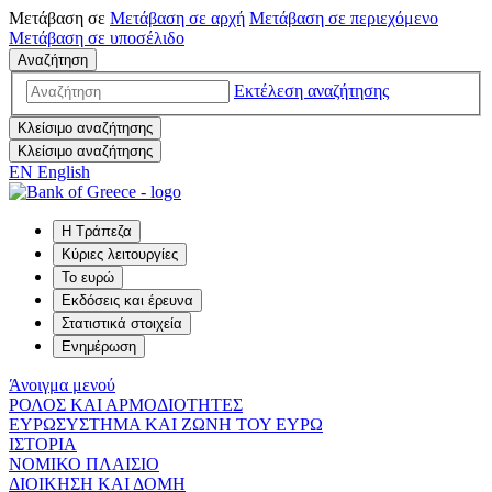
Μετάβαση σε
Μετάβαση σε
αρχή
Μετάβαση σε
περιεχόμενο
Μετάβαση σε
υποσέλιδο
Αναζήτηση
Εκτέλεση αναζήτησης
Κλείσιμο αναζήτησης
Κλείσιμο αναζήτησης
EN
English
Η Τράπεζα
Κύριες λειτουργίες
Το ευρώ
Εκδόσεις και έρευνα
Στατιστικά στοιχεία
Ενημέρωση
Άνοιγμα μενού
ΡΟΛΟΣ ΚΑΙ ΑΡΜΟΔΙΟΤΗΤΕΣ
ΕΥΡΩΣΥΣΤΗΜΑ ΚΑΙ ΖΩΝΗ ΤΟΥ ΕΥΡΩ
ΙΣΤΟΡΙΑ
ΝΟΜΙΚΟ ΠΛΑΙΣΙΟ
ΔΙΟΙΚΗΣΗ ΚΑΙ ΔΟΜΗ