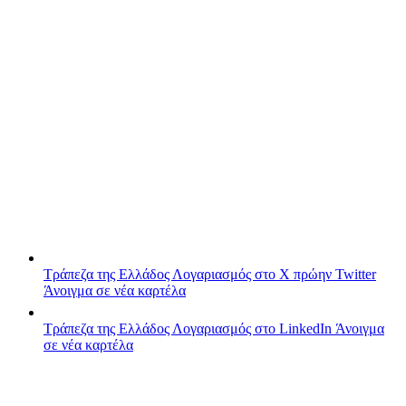
Τράπεζα της Ελλάδος
Λογαριασμός στο X πρώην Twitter
Άνοιγμα σε νέα καρτέλα
Τράπεζα της Ελλάδος
Λογαριασμός στο LinkedIn
Άνοιγμα
σε νέα καρτέλα