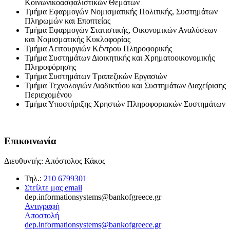
Κοινωνικοασφαλιστικών Θεμάτων
Τμήμα Εφαρμογών Νομισματικής Πολιτικής, Συστημάτων
Πληρωμών και Εποπτείας
Τμήμα Εφαρμογών Στατιστικής, Οικονομικών Αναλύσεων
και Νομισματικής Κυκλοφορίας
Τμήμα Λειτουργιών Κέντρου Πληροφορικής
Τμήμα Συστημάτων Διοικητικής και Χρηματοοικονομικής
Πληροφόρησης
Τμήμα Συστημάτων Τραπεζικών Εργασιών
Τμήμα Τεχνολογιών Διαδικτύου και Συστημάτων Διαχείρισης
Περιεχομένου
Τμήμα Υποστήριξης Χρηστών Πληροφοριακών Συστημάτων
Επικοινωνία
Διευθυντής: Απόστολος Κάκος
Τηλ.:
210 6799301
Στείλτε μας email
dep.informationsystems@bankofgreece.gr
Αντιγραφή
Αποστολή
dep.informationsystems@bankofgreece.gr