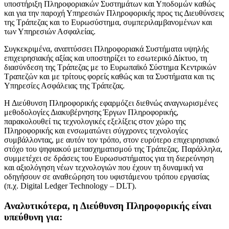
υποστήριξη Πληροφοριακών Συστημάτων και Υποδομών καθώς
και για την παροχή Υπηρεσιών Πληροφορικής προς τις Διευθύνσεις
της Τράπεζας και το Ευρωσύστημα, συμπεριλαμβανομένων και
των Υπηρεσιών Ασφαλείας.
​​​​Συγκεκριμένα, αναπτύσσει Πληροφοριακά Συστήματα υψηλής
επιχειρησιακής αξίας και υποστηρίζει το εσωτερικό Δίκτυο, τη
διασύνδεση της Τράπεζας με το Ευρωπαϊκό Σύστημα Κεντρικών
Τραπεζών και με τρίτους φορείς καθώς και τα Συστήματα και τις
Υπηρεσίες Ασφάλειας της Τράπεζας.
​Η Διεύθυνση Πληροφορικής εφαρμόζει διεθνώς αναγνωρισμένες
μεθοδολογίες Διακυβέρνησης Έργων Πληροφορικής,
παρακολουθεί τις τεχνολογικές εξελίξεις στον χώρο της
Πληροφορικής και ενσωματώνει σύγχρονες τεχνολογίες
συμβάλλοντας, με αυτόν τον τρόπο, στον ευρύτερο επιχειρησιακό
στόχο του ψηφιακού μετασχηματισμού της Τράπεζας. Παράλληλα,
συμμετέχει σε δράσεις του Ευρωσυστήματος για τη διερεύνηση
και αξιολόγηση νέων τεχνολογιών που έχουν τη δυναμική να
οδηγήσουν σε αναθεώρηση του υφιστάμενου τρόπου εργασίας
(π.χ. Digital Ledger Technology – DLT).
Αναλυτικότερα, η Διεύθυνση Πληροφορικής είναι
υπεύθυνη για: