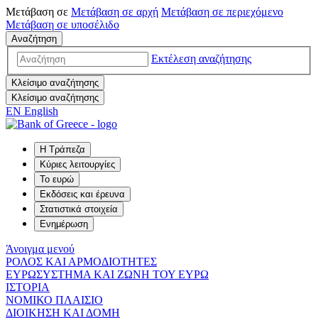
Μετάβαση σε
Μετάβαση σε
αρχή
Μετάβαση σε
περιεχόμενο
Μετάβαση σε
υποσέλιδο
Αναζήτηση
Εκτέλεση αναζήτησης
Κλείσιμο αναζήτησης
Κλείσιμο αναζήτησης
EN
English
Η Τράπεζα
Κύριες λειτουργίες
Το ευρώ
Εκδόσεις και έρευνα
Στατιστικά στοιχεία
Ενημέρωση
Άνοιγμα μενού
ΡΟΛΟΣ ΚΑΙ ΑΡΜΟΔΙΟΤΗΤΕΣ
ΕΥΡΩΣΥΣΤΗΜΑ ΚΑΙ ΖΩΝΗ ΤΟΥ ΕΥΡΩ
ΙΣΤΟΡΙΑ
ΝΟΜΙΚΟ ΠΛΑΙΣΙΟ
ΔΙΟΙΚΗΣΗ ΚΑΙ ΔΟΜΗ