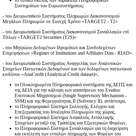
το τοπικό σκέλος των παρακάτω Πληροφορικών
Συστημάτων του Ευρωσυστήματος:
- του Διευρωπαϊκού Συστήματος Πληρωμών Διακανονισμού
Μεγάλων Πληρωμών σε Συνεχή Χρόνο «TARGET2 - T2»
- του Διευρωπαϊκού Συστήματος Διακανονισμού Συναλλαγών επί
Τίτλων «TARGET2 Securities (T2S)»
- του Μητρώου Δεδομένων Ιδρυμάτων και Συνδεδεμένων
Επιχειρήσεων «Register of Institutions and Affiliates Data - RIAD»
- του Διευρωπαϊκού Συστήματος Αναγγελίας των Αναλυτικών
Στοιχείων Πιστωτικών Δεδομένων και των δεδομένων πιστωτικού
κινδύνου «AnaCredit (Analytical Credit dataset)»,
τα Ολοκληρωμένα Πληροφοριακά συστήματα της ΔΕΠΣ και
της ΔΕΙΑ για την κάλυψη των απαιτήσεων του Ενιαίου
Εποπτικού Μηχανισμού (Single Supervisory Mechanism -
SSM) και της Φερεγγυότητας ΙΙ (Solvency II), αντίστοιχα,
το Πληροφοριακό Σύστημα Συλλογής, Ελέγχου και
Επεξεργασίας του Ισοζυγίου Πληρωμών της χώρας,
το Πληροφοριακό Σύστημα Ασφαλούς Ανταλλαγής
Στοιχείων μεταξύ της Τράπεζας και Εξωτερικών Φορέων,
το Πληροφοριακό Σύστημα Συναλλαγών για τη διαχείριση
και εκτέλεση των εντολών πληρωμής των Φορέων του