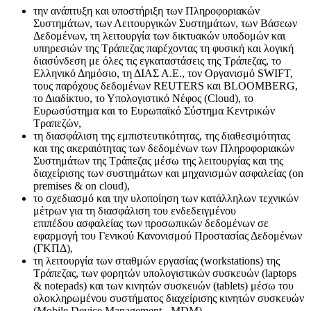
την ανάπτυξη και υποστήριξη των Πληροφοριακών
Συστημάτων, των Λειτουργικών Συστημάτων, των Βάσεων
Δεδομένων, τη λειτουργία των δικτυακών υποδομών και
υπηρεσιών της Τράπεζας παρέχοντας τη φυσική και λογική
διασύνδεση με όλες τις εγκαταστάσεις της Τράπεζας, το
Ελληνικό Δημόσιο, τη ΔΙΑΣ Α.Ε., τον Οργανισμό SWIFT,
τους παρόχους δεδομένων REUTERS και BLOOMBERG,
το Διαδίκτυο, το Υπολογιστικό Νέφος (Cloud), το
Ευρωσύστημα και το Ευρωπαϊκό Σύστημα Κεντρικών
Τραπεζών,
τη διασφάλιση της εμπιστευτικότητας, της διαθεσιμότητας
και της ακεραιότητας των δεδομένων των Πληροφοριακών
Συστημάτων της Τράπεζας μέσω της λειτουργίας και της
διαχείρισης των συστημάτων και μηχανισμών ασφαλείας (on
premises & on cloud),
το σχεδιασμό και την υλοποίηση των κατάλληλων τεχνικών
μέτρων για τη διασφάλιση του ενδεδειγμένου
επιπέδου ασφαλείας των προσωπικών δεδομένων σε
εφαρμογή του Γενικού Κανονισμού Προστασίας Δεδομένων
(ΓΚΠΔ),
τη λειτουργία των σταθμών εργασίας (workstations) της
Τράπεζας, των φορητών υπολογιστικών συσκευών (laptops
& notepads) και των κινητών συσκευών (tablets) μέσω του
ολοκληρωμένου συστήματος διαχείρισης κινητών συσκευών
(Mobile Device Management - MDM),