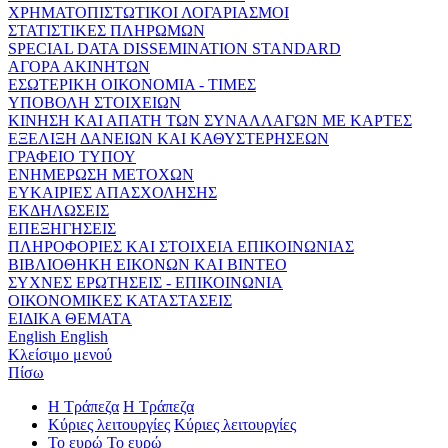
ΧΡΗΜΑΤΟΠΙΣΤΩΤΙΚΟΙ ΛΟΓΑΡΙΑΣΜΟΙ
ΣΤΑΤΙΣΤΙΚΕΣ ΠΛΗΡΩΜΩΝ
SPECIAL DATA DISSEMINATION STANDARD
ΑΓΟΡΑ ΑΚΙΝΗΤΩΝ
ΕΣΩΤΕΡΙΚΗ ΟΙΚΟΝΟΜΙΑ - ΤΙΜΕΣ
ΥΠΟΒΟΛΗ ΣΤΟΙΧΕΙΩΝ
ΚΙΝΗΣΗ ΚΑΙ ΑΠΑΤΗ ΤΩΝ ΣΥΝΑΛΛΑΓΩΝ ΜΕ ΚΑΡΤΕΣ
ΕΞΕΛΙΞΗ ΔΑΝΕΙΩΝ ΚΑΙ ΚΑΘΥΣΤΕΡΗΣΕΩΝ
ΓΡΑΦΕΙΟ ΤΥΠΟΥ
ΕΝΗΜΕΡΩΣΗ ΜΕΤΟΧΩΝ
ΕΥΚΑΙΡΙΕΣ ΑΠΑΣΧΟΛΗΣΗΣ
ΕΚΔΗΛΩΣΕΙΣ
ΕΠΕΞΗΓΗΣΕΙΣ
ΠΛΗΡΟΦΟΡΙΕΣ ΚΑΙ ΣΤΟΙΧΕΙΑ ΕΠΙΚΟΙΝΩΝΙΑΣ
ΒΙΒΛΙΟΘΗΚΗ ΕΙΚΟΝΩΝ ΚΑΙ ΒΙΝΤΕΟ
ΣΥΧΝΕΣ ΕΡΩΤΗΣΕΙΣ - ΕΠΙΚΟΙΝΩΝΙΑ
ΟΙΚΟΝΟΜΙΚΕΣ ΚΑΤΑΣΤΑΣΕΙΣ
ΕΙΔΙΚΑ ΘΕΜΑΤΑ
English
English
Κλείσιμο μενού
Πίσω
Η Τράπεζα
Η Τράπεζα
Κύριες λειτουργίες
Κύριες λειτουργίες
Το ευρώ
Το ευρώ