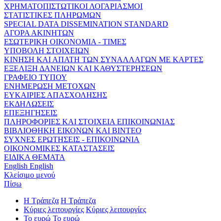
ΧΡΗΜΑΤΟΠΙΣΤΩΤΙΚΟΙ ΛΟΓΑΡΙΑΣΜΟΙ
ΣΤΑΤΙΣΤΙΚΕΣ ΠΛΗΡΩΜΩΝ
SPECIAL DATA DISSEMINATION STANDARD
ΑΓΟΡΑ ΑΚΙΝΗΤΩΝ
ΕΣΩΤΕΡΙΚΗ ΟΙΚΟΝΟΜΙΑ - ΤΙΜΕΣ
ΥΠΟΒΟΛΗ ΣΤΟΙΧΕΙΩΝ
ΚΙΝΗΣΗ ΚΑΙ ΑΠΑΤΗ ΤΩΝ ΣΥΝΑΛΛΑΓΩΝ ΜΕ ΚΑΡΤΕΣ
ΕΞΕΛΙΞΗ ΔΑΝΕΙΩΝ ΚΑΙ ΚΑΘΥΣΤΕΡΗΣΕΩΝ
ΓΡΑΦΕΙΟ ΤΥΠΟΥ
ΕΝΗΜΕΡΩΣΗ ΜΕΤΟΧΩΝ
ΕΥΚΑΙΡΙΕΣ ΑΠΑΣΧΟΛΗΣΗΣ
ΕΚΔΗΛΩΣΕΙΣ
ΕΠΕΞΗΓΗΣΕΙΣ
ΠΛΗΡΟΦΟΡΙΕΣ ΚΑΙ ΣΤΟΙΧΕΙΑ ΕΠΙΚΟΙΝΩΝΙΑΣ
ΒΙΒΛΙΟΘΗΚΗ ΕΙΚΟΝΩΝ ΚΑΙ ΒΙΝΤΕΟ
ΣΥΧΝΕΣ ΕΡΩΤΗΣΕΙΣ - ΕΠΙΚΟΙΝΩΝΙΑ
ΟΙΚΟΝΟΜΙΚΕΣ ΚΑΤΑΣΤΑΣΕΙΣ
ΕΙΔΙΚΑ ΘΕΜΑΤΑ
English
English
Κλείσιμο μενού
Πίσω
Η Τράπεζα
Η Τράπεζα
Κύριες λειτουργίες
Κύριες λειτουργίες
Το ευρώ
Το ευρώ