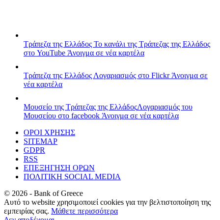
Τράπεζα της Ελλάδος
Το κανάλι της Τράπεζας της Ελλάδος
στο YouTube
Άνοιγμα σε νέα καρτέλα
Τράπεζα της Ελλάδος
Λογαριασμός στο Flickr
Άνοιγμα σε
νέα καρτέλα
Μουσείο της Τράπεζας της Ελλάδος
Λογαριασμός του
Μουσείου στο facebook
Άνοιγμα σε νέα καρτέλα
ΟΡΟΙ ΧΡΗΣΗΣ
SITEMAP
GDPR
RSS
ΕΠΕΞΗΓΗΣΗ ΟΡΩΝ
ΠΟΛΙΤΙΚΗ SOCIAL MEDIA
©
2026
- Bank of Greece
Αυτό το website χρησιμοποιεί cookies για την βελτιστοποίηση της
εμπειρίας σας.
Μάθετε περισσότερα
Δεν αποδέχομαι