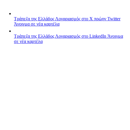
Τράπεζα της Ελλάδος
Λογαριασμός στο X πρώην Twitter
Άνοιγμα σε νέα καρτέλα
Τράπεζα της Ελλάδος
Λογαριασμός στο LinkedIn
Άνοιγμα
σε νέα καρτέλα