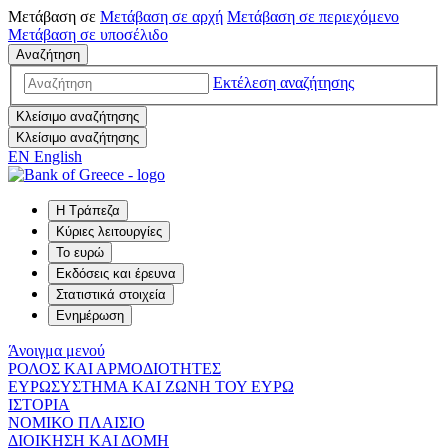
Μετάβαση σε
Μετάβαση σε
αρχή
Μετάβαση σε
περιεχόμενο
Μετάβαση σε
υποσέλιδο
Αναζήτηση
Εκτέλεση αναζήτησης
Κλείσιμο αναζήτησης
Κλείσιμο αναζήτησης
EN
English
Η Τράπεζα
Κύριες λειτουργίες
Το ευρώ
Εκδόσεις και έρευνα
Στατιστικά στοιχεία
Ενημέρωση
Άνοιγμα μενού
ΡΟΛΟΣ ΚΑΙ ΑΡΜΟΔΙΟΤΗΤΕΣ
ΕΥΡΩΣΥΣΤΗΜΑ ΚΑΙ ΖΩΝΗ ΤΟΥ ΕΥΡΩ
ΙΣΤΟΡΙΑ
ΝΟΜΙΚΟ ΠΛΑΙΣΙΟ
ΔΙΟΙΚΗΣΗ ΚΑΙ ΔΟΜΗ