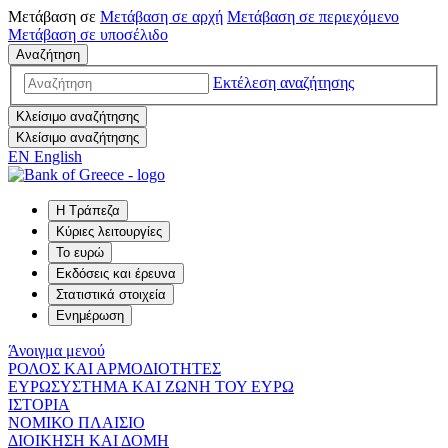
Μετάβαση σε
Μετάβαση σε
αρχή
Μετάβαση σε
περιεχόμενο
Μετάβαση σε
υποσέλιδο
Αναζήτηση
Εκτέλεση αναζήτησης
Κλείσιμο αναζήτησης
Κλείσιμο αναζήτησης
EN
English
Η Τράπεζα
Κύριες λειτουργίες
Το ευρώ
Εκδόσεις και έρευνα
Στατιστικά στοιχεία
Ενημέρωση
Άνοιγμα μενού
ΡΟΛΟΣ ΚΑΙ ΑΡΜΟΔΙΟΤΗΤΕΣ
ΕΥΡΩΣΥΣΤΗΜΑ ΚΑΙ ΖΩΝΗ ΤΟΥ ΕΥΡΩ
ΙΣΤΟΡΙΑ
ΝΟΜΙΚΟ ΠΛΑΙΣΙΟ
ΔΙΟΙΚΗΣΗ ΚΑΙ ΔΟΜΗ