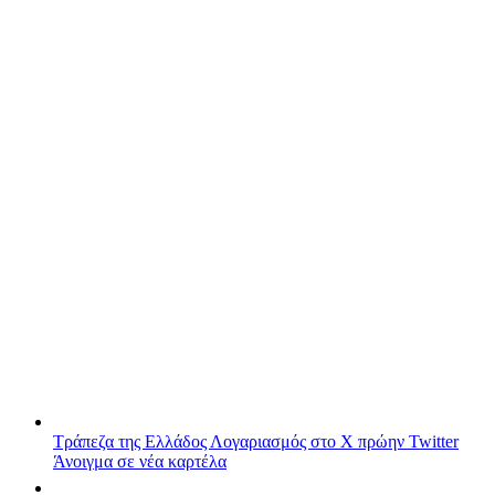
Τράπεζα της Ελλάδος
Λογαριασμός στο X πρώην Twitter
Άνοιγμα σε νέα καρτέλα