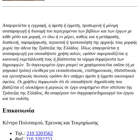
Απαγορεύεται η εγγραφή, η άμεση ή έμμεση, προσωρινή ή μόνιμη
αναπαραγωγή ή διανομή του περιεχομένου των βιβλίων και των έργων με
κάθε μέσο και μορφή, εν όλω ή εν μέρει, καθώς και η μετάφραση,
διασκευή, παραμόρφωση, περικοπή ή τροποποίηση της αρχικής τους μορφής
χωρίς την άδεια της Τράπεζας της Ελλάδος. Ιδίως απαγορεύεται η
αναπαραγωγή για οποιαδήποτε χρήση αυτών, εφόσον παρεμποδίζεται η
κανονική εκμετάλλευσή τους ή βλάπτονται τα νόμιμα συμφέροντα των
δημιουργών. Το συγκεκριμένο έργο μπορεί να χρησιμοποιείται
online (ή με
ψηφιακό τρόπο) ελεύθερα για εκπαιδευτικούς, επιστημονικούς, στατιστικούς
και ερευνητικούς σκοπούς εφόσον δεν υπάρχει άμεσο ή έμμεσο οικονομικό
όφελος. Οι χρήστες συμφωνούν ότι σε οποιαδήποτε δημοσίευση που
βασίζεται εξ ολοκλήρου ή μερικώς σε έργο αναρτημένο στον ιστότοπο της
Τράπεζας της Ελλάδος, θα αναφέρουν τον συγγραφέα/δημιουργό του έργου
και τον εκδότη.
Επικοινωνία
Κέντρο Πολιτισμού, Έρευνας και Τεκμηρίωσης
Τηλ.:
210 3203562
Φαξ:
210 3202253