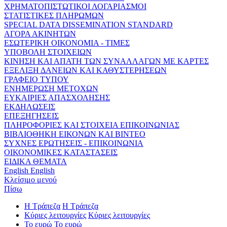
ΧΡΗΜΑΤΟΠΙΣΤΩΤΙΚΟΙ ΛΟΓΑΡΙΑΣΜΟΙ
ΣΤΑΤΙΣΤΙΚΕΣ ΠΛΗΡΩΜΩΝ
SPECIAL DATA DISSEMINATION STANDARD
ΑΓΟΡΑ ΑΚΙΝΗΤΩΝ
ΕΣΩΤΕΡΙΚΗ ΟΙΚΟΝΟΜΙΑ - ΤΙΜΕΣ
ΥΠΟΒΟΛΗ ΣΤΟΙΧΕΙΩΝ
ΚΙΝΗΣΗ ΚΑΙ ΑΠΑΤΗ ΤΩΝ ΣΥΝΑΛΛΑΓΩΝ ΜΕ ΚΑΡΤΕΣ
ΕΞΕΛΙΞΗ ΔΑΝΕΙΩΝ ΚΑΙ ΚΑΘΥΣΤΕΡΗΣΕΩΝ
ΓΡΑΦΕΙΟ ΤΥΠΟΥ
ΕΝΗΜΕΡΩΣΗ ΜΕΤΟΧΩΝ
ΕΥΚΑΙΡΙΕΣ ΑΠΑΣΧΟΛΗΣΗΣ
ΕΚΔΗΛΩΣΕΙΣ
ΕΠΕΞΗΓΗΣΕΙΣ
ΠΛΗΡΟΦΟΡΙΕΣ ΚΑΙ ΣΤΟΙΧΕΙΑ ΕΠΙΚΟΙΝΩΝΙΑΣ
ΒΙΒΛΙΟΘΗΚΗ ΕΙΚΟΝΩΝ ΚΑΙ ΒΙΝΤΕΟ
ΣΥΧΝΕΣ ΕΡΩΤΗΣΕΙΣ - ΕΠΙΚΟΙΝΩΝΙΑ
ΟΙΚΟΝΟΜΙΚΕΣ ΚΑΤΑΣΤΑΣΕΙΣ
ΕΙΔΙΚΑ ΘΕΜΑΤΑ
English
English
Κλείσιμο μενού
Πίσω
Η Τράπεζα
Η Τράπεζα
Κύριες λειτουργίες
Κύριες λειτουργίες
Το ευρώ
Το ευρώ