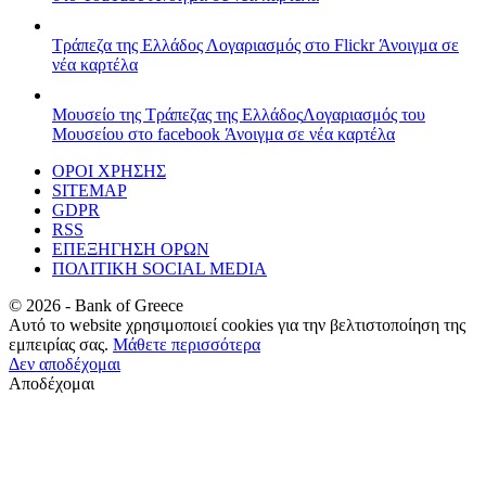
Τράπεζα της Ελλάδος
Λογαριασμός στο Flickr
Άνοιγμα σε
νέα καρτέλα
Μουσείο της Τράπεζας της Ελλάδος
Λογαριασμός του
Μουσείου στο facebook
Άνοιγμα σε νέα καρτέλα
ΟΡΟΙ ΧΡΗΣΗΣ
SITEMAP
GDPR
RSS
ΕΠΕΞΗΓΗΣΗ ΟΡΩΝ
ΠΟΛΙΤΙΚΗ SOCIAL MEDIA
©
2026
- Bank of Greece
Αυτό το website χρησιμοποιεί cookies για την βελτιστοποίηση της
εμπειρίας σας.
Μάθετε περισσότερα
Δεν αποδέχομαι
Αποδέχομαι