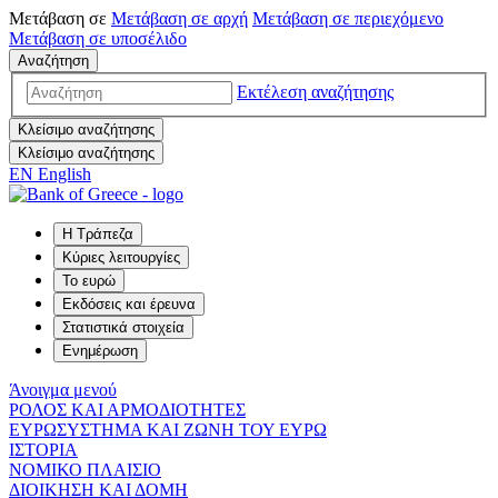
Μετάβαση σε
Μετάβαση σε
αρχή
Μετάβαση σε
περιεχόμενο
Μετάβαση σε
υποσέλιδο
Αναζήτηση
Εκτέλεση αναζήτησης
Κλείσιμο αναζήτησης
Κλείσιμο αναζήτησης
EN
English
Η Τράπεζα
Κύριες λειτουργίες
Το ευρώ
Εκδόσεις και έρευνα
Στατιστικά στοιχεία
Ενημέρωση
Άνοιγμα μενού
ΡΟΛΟΣ ΚΑΙ ΑΡΜΟΔΙΟΤΗΤΕΣ
ΕΥΡΩΣΥΣΤΗΜΑ ΚΑΙ ΖΩΝΗ ΤΟΥ ΕΥΡΩ
ΙΣΤΟΡΙΑ
ΝΟΜΙΚΟ ΠΛΑΙΣΙΟ
ΔΙΟΙΚΗΣΗ ΚΑΙ ΔΟΜΗ