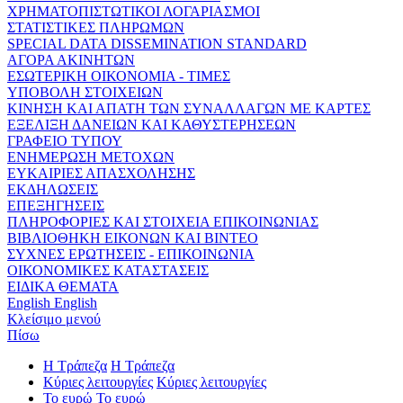
ΧΡΗΜΑΤΟΠΙΣΤΩΤΙΚΟΙ ΛΟΓΑΡΙΑΣΜΟΙ
ΣΤΑΤΙΣΤΙΚΕΣ ΠΛΗΡΩΜΩΝ
SPECIAL DATA DISSEMINATION STANDARD
ΑΓΟΡΑ ΑΚΙΝΗΤΩΝ
ΕΣΩΤΕΡΙΚΗ ΟΙΚΟΝΟΜΙΑ - ΤΙΜΕΣ
ΥΠΟΒΟΛΗ ΣΤΟΙΧΕΙΩΝ
ΚΙΝΗΣΗ ΚΑΙ ΑΠΑΤΗ ΤΩΝ ΣΥΝΑΛΛΑΓΩΝ ΜΕ ΚΑΡΤΕΣ
ΕΞΕΛΙΞΗ ΔΑΝΕΙΩΝ ΚΑΙ ΚΑΘΥΣΤΕΡΗΣΕΩΝ
ΓΡΑΦΕΙΟ ΤΥΠΟΥ
ΕΝΗΜΕΡΩΣΗ ΜΕΤΟΧΩΝ
ΕΥΚΑΙΡΙΕΣ ΑΠΑΣΧΟΛΗΣΗΣ
ΕΚΔΗΛΩΣΕΙΣ
ΕΠΕΞΗΓΗΣΕΙΣ
ΠΛΗΡΟΦΟΡΙΕΣ ΚΑΙ ΣΤΟΙΧΕΙΑ ΕΠΙΚΟΙΝΩΝΙΑΣ
ΒΙΒΛΙΟΘΗΚΗ ΕΙΚΟΝΩΝ ΚΑΙ ΒΙΝΤΕΟ
ΣΥΧΝΕΣ ΕΡΩΤΗΣΕΙΣ - ΕΠΙΚΟΙΝΩΝΙΑ
ΟΙΚΟΝΟΜΙΚΕΣ ΚΑΤΑΣΤΑΣΕΙΣ
ΕΙΔΙΚΑ ΘΕΜΑΤΑ
English
English
Κλείσιμο μενού
Πίσω
Η Τράπεζα
Η Τράπεζα
Κύριες λειτουργίες
Κύριες λειτουργίες
Το ευρώ
Το ευρώ