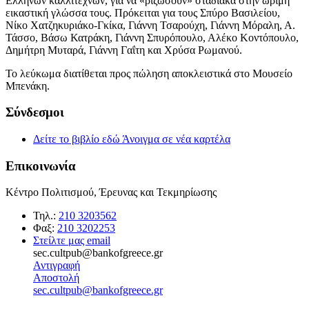
Ελλήνων καλλιτεχνών, για να «ριζώσουν» σταδιακά στην ώριμη
εικαστική γλώσσα τους. Πρόκειται για τους Σπύρο Βασιλείου,
Νίκο Χατζηκυριάκο-Γκίκα, Γιάννη Τσαρούχη, Γιάννη Μόραλη, Α.
Τάσσο, Βάσω Κατράκη, Γιάννη Σπυρόπουλο, Αλέκο Κοντόπουλο,
Δημήτρη Μυταρά, Γιάννη Γαΐτη και Χρύσα Ρωμανού.
Το λεύκωμα διατίθεται προς πώληση αποκλειστικά στο Μουσείο
Μπενάκη.
Σύνδεσμοι
Δείτε το βιβλίο εδώ
Άνοιγμα σε νέα καρτέλα
Επικοινωνία
Κέντρο Πολιτισμού, Έρευνας και Τεκμηρίωσης
Τηλ.:
210 3203562
Φαξ:
210 3202253
Στείλτε μας email
sec.cultpub@bankofgreece.gr
Αντιγραφή
Αποστολή
sec.cultpub@bankofgreece.gr