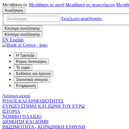
Μετάβαση σε
Μετάβαση σε
αρχή
Μετάβαση σε
περιεχόμενο
Μετάβ
Αναζήτηση
Εκτέλεση αναζήτησης
Κλείσιμο αναζήτησης
Κλείσιμο αναζήτησης
EN
English
Η Τράπεζα
Κύριες λειτουργίες
Το ευρώ
Εκδόσεις και έρευνα
Στατιστικά στοιχεία
Ενημέρωση
Άνοιγμα μενού
ΡΟΛΟΣ ΚΑΙ ΑΡΜΟΔΙΟΤΗΤΕΣ
ΕΥΡΩΣΥΣΤΗΜΑ ΚΑΙ ΖΩΝΗ ΤΟΥ ΕΥΡΩ
ΙΣΤΟΡΙΑ
ΝΟΜΙΚΟ ΠΛΑΙΣΙΟ
ΔΙΟΙΚΗΣΗ ΚΑΙ ΔΟΜΗ
ΒΙΩΣΙΜΟΤΗΤΑ - ΚΟΙΝΩΝΙΚΗ ΕΥΘΥΝΗ