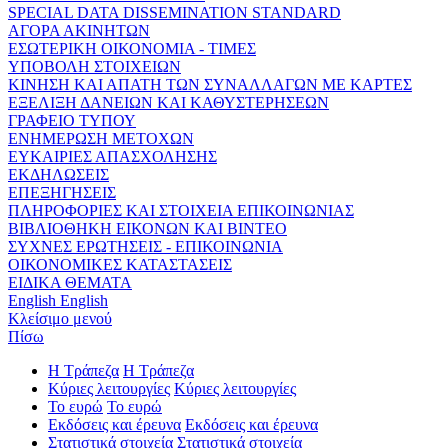
SPECIAL DATA DISSEMINATION STANDARD
ΑΓΟΡΑ ΑΚΙΝΗΤΩΝ
ΕΣΩΤΕΡΙΚΗ ΟΙΚΟΝΟΜΙΑ - ΤΙΜΕΣ
ΥΠΟΒΟΛΗ ΣΤΟΙΧΕΙΩΝ
ΚΙΝΗΣΗ ΚΑΙ ΑΠΑΤΗ ΤΩΝ ΣΥΝΑΛΛΑΓΩΝ ΜΕ ΚΑΡΤΕΣ
ΕΞΕΛΙΞΗ ΔΑΝΕΙΩΝ ΚΑΙ ΚΑΘΥΣΤΕΡΗΣΕΩΝ
ΓΡΑΦΕΙΟ ΤΥΠΟΥ
ΕΝΗΜΕΡΩΣΗ ΜΕΤΟΧΩΝ
ΕΥΚΑΙΡΙΕΣ ΑΠΑΣΧΟΛΗΣΗΣ
ΕΚΔΗΛΩΣΕΙΣ
ΕΠΕΞΗΓΗΣΕΙΣ
ΠΛΗΡΟΦΟΡΙΕΣ ΚΑΙ ΣΤΟΙΧΕΙΑ ΕΠΙΚΟΙΝΩΝΙΑΣ
ΒΙΒΛΙΟΘΗΚΗ ΕΙΚΟΝΩΝ ΚΑΙ ΒΙΝΤΕΟ
ΣΥΧΝΕΣ ΕΡΩΤΗΣΕΙΣ - ΕΠΙΚΟΙΝΩΝΙΑ
ΟΙΚΟΝΟΜΙΚΕΣ ΚΑΤΑΣΤΑΣΕΙΣ
ΕΙΔΙΚΑ ΘΕΜΑΤΑ
English
English
Κλείσιμο μενού
Πίσω
Η Τράπεζα
Η Τράπεζα
Κύριες λειτουργίες
Κύριες λειτουργίες
Το ευρώ
Το ευρώ
Εκδόσεις και έρευνα
Εκδόσεις και έρευνα
Στατιστικά στοιχεία
Στατιστικά στοιχεία