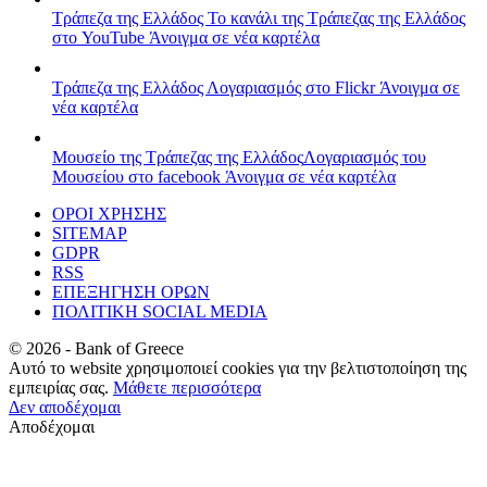
Τράπεζα της Ελλάδος
Το κανάλι της Τράπεζας της Ελλάδος
στο YouTube
Άνοιγμα σε νέα καρτέλα
Τράπεζα της Ελλάδος
Λογαριασμός στο Flickr
Άνοιγμα σε
νέα καρτέλα
Μουσείο της Τράπεζας της Ελλάδος
Λογαριασμός του
Μουσείου στο facebook
Άνοιγμα σε νέα καρτέλα
ΟΡΟΙ ΧΡΗΣΗΣ
SITEMAP
GDPR
RSS
ΕΠΕΞΗΓΗΣΗ ΟΡΩΝ
ΠΟΛΙΤΙΚΗ SOCIAL MEDIA
©
2026
- Bank of Greece
Αυτό το website χρησιμοποιεί cookies για την βελτιστοποίηση της
εμπειρίας σας.
Μάθετε περισσότερα
Δεν αποδέχομαι
Αποδέχομαι