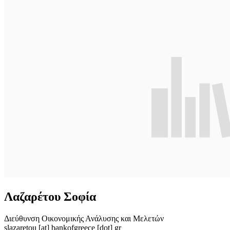
Λαζαρέτου Σοφία
Διεύθυνση Οικονομικής Ανάλυσης και Μελετών
slazaretou
[at]
bankofgreece [dot] gr