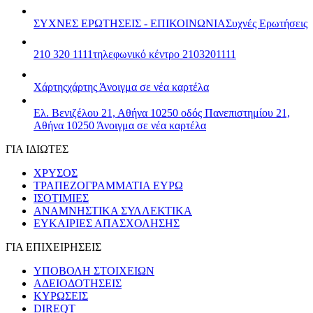
ΣΥΧΝΕΣ ΕΡΩΤΗΣΕΙΣ - ΕΠΙΚΟΙΝΩΝΙΑ
Συχνές Ερωτήσεις
210 320 1111
τηλεφωνικό κέντρο 2103201111
Χάρτης
χάρτης
Άνοιγμα σε νέα καρτέλα
Ελ. Βενιζέλου 21, Αθήνα 10250
οδός Πανεπιστημίου 21,
Αθήνα 10250
Άνοιγμα σε νέα καρτέλα
ΓΙΑ ΙΔΙΩΤΕΣ
ΧΡΥΣΟΣ
ΤΡΑΠΕΖΟΓΡΑΜΜΑΤΙΑ ΕΥΡΩ
ΙΣΟΤΙΜΙΕΣ
ΑΝΑΜΝΗΣΤΙΚΑ ΣΥΛΛΕΚΤΙΚΑ
ΕΥΚΑΙΡΙΕΣ ΑΠΑΣΧΟΛΗΣΗΣ
ΓΙΑ ΕΠΙΧΕΙΡΗΣΕΙΣ
ΥΠΟΒΟΛΗ ΣΤΟΙΧΕΙΩΝ
ΑΔΕΙΟΔΟΤΗΣΕΙΣ
ΚΥΡΩΣΕΙΣ
DIREQT