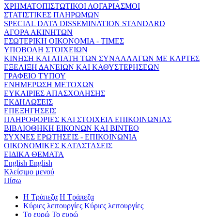
ΧΡΗΜΑΤΟΠΙΣΤΩΤΙΚΟΙ ΛΟΓΑΡΙΑΣΜΟΙ
ΣΤΑΤΙΣΤΙΚΕΣ ΠΛΗΡΩΜΩΝ
SPECIAL DATA DISSEMINATION STANDARD
ΑΓΟΡΑ ΑΚΙΝΗΤΩΝ
ΕΣΩΤΕΡΙΚΗ ΟΙΚΟΝΟΜΙΑ - ΤΙΜΕΣ
ΥΠΟΒΟΛΗ ΣΤΟΙΧΕΙΩΝ
ΚΙΝΗΣΗ ΚΑΙ ΑΠΑΤΗ ΤΩΝ ΣΥΝΑΛΛΑΓΩΝ ΜΕ ΚΑΡΤΕΣ
ΕΞΕΛΙΞΗ ΔΑΝΕΙΩΝ ΚΑΙ ΚΑΘΥΣΤΕΡΗΣΕΩΝ
ΓΡΑΦΕΙΟ ΤΥΠΟΥ
ΕΝΗΜΕΡΩΣΗ ΜΕΤΟΧΩΝ
ΕΥΚΑΙΡΙΕΣ ΑΠΑΣΧΟΛΗΣΗΣ
ΕΚΔΗΛΩΣΕΙΣ
ΕΠΕΞΗΓΗΣΕΙΣ
ΠΛΗΡΟΦΟΡΙΕΣ ΚΑΙ ΣΤΟΙΧΕΙΑ ΕΠΙΚΟΙΝΩΝΙΑΣ
ΒΙΒΛΙΟΘΗΚΗ ΕΙΚΟΝΩΝ ΚΑΙ ΒΙΝΤΕΟ
ΣΥΧΝΕΣ ΕΡΩΤΗΣΕΙΣ - ΕΠΙΚΟΙΝΩΝΙΑ
ΟΙΚΟΝΟΜΙΚΕΣ ΚΑΤΑΣΤΑΣΕΙΣ
ΕΙΔΙΚΑ ΘΕΜΑΤΑ
English
English
Κλείσιμο μενού
Πίσω
Η Τράπεζα
Η Τράπεζα
Κύριες λειτουργίες
Κύριες λειτουργίες
Το ευρώ
Το ευρώ