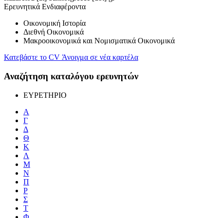
Ερευνητικά Ενδιαφέροντα
Οικονομική Ιστορία
Διεθνή Οικονομικά
Μακροοικονομικά και Νομισματικά Οικονομικά
Κατεβάστε το CV
Άνοιγμα σε νέα καρτέλα
Αναζήτηση καταλόγου ερευνητών
ΕΥΡΕΤΗΡΙΟ
Α
Γ
Δ
Θ
Κ
Λ
Μ
Ν
Π
Ρ
Σ
Τ
Φ