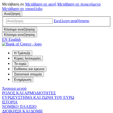
Μετάβαση σε
Μετάβαση σε
αρχή
Μετάβαση σε
περιεχόμενο
Μετάβαση σε
υποσέλιδο
Αναζήτηση
Εκτέλεση αναζήτησης
Κλείσιμο αναζήτησης
Κλείσιμο αναζήτησης
EN
English
Η Τράπεζα
Κύριες λειτουργίες
Το ευρώ
Εκδόσεις και έρευνα
Στατιστικά στοιχεία
Ενημέρωση
Άνοιγμα μενού
ΡΟΛΟΣ ΚΑΙ ΑΡΜΟΔΙΟΤΗΤΕΣ
ΕΥΡΩΣΥΣΤΗΜΑ ΚΑΙ ΖΩΝΗ ΤΟΥ ΕΥΡΩ
ΙΣΤΟΡΙΑ
ΝΟΜΙΚΟ ΠΛΑΙΣΙΟ
ΔΙΟΙΚΗΣΗ ΚΑΙ ΔΟΜΗ