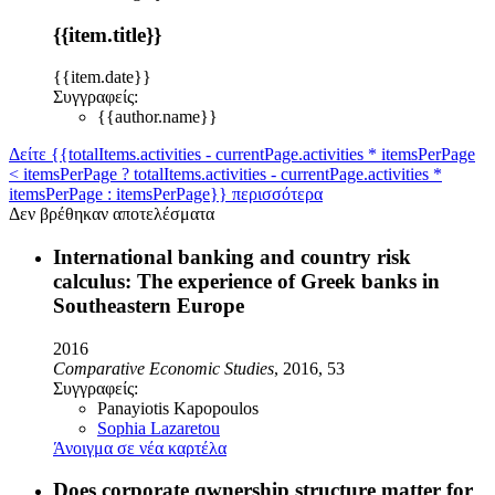
{{item.title}}
{{item.date}}
Συγγραφείς:
{{author.name}}
Δείτε {{totalItems.activities - currentPage.activities * itemsPerPage
< itemsPerPage ? totalItems.activities - currentPage.activities *
itemsPerPage : itemsPerPage}} περισσότερα
Δεν βρέθηκαν αποτελέσματα
International banking and country risk
calculus: The experience of Greek banks in
Southeastern Europe
2016
Comparative Economic Studies
, 2016, 53
Συγγραφείς:
Panayiotis Kapopoulos
Sophia Lazaretou
Άνοιγμα σε νέα καρτέλα
Does corporate qwnership structure matter for