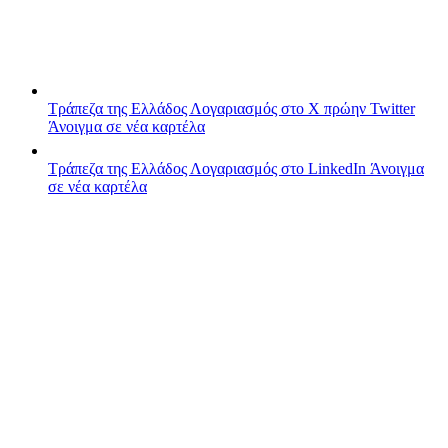
Τράπεζα της Ελλάδος
Λογαριασμός στο X πρώην Twitter
Άνοιγμα σε νέα καρτέλα
Τράπεζα της Ελλάδος
Λογαριασμός στο LinkedIn
Άνοιγμα
σε νέα καρτέλα