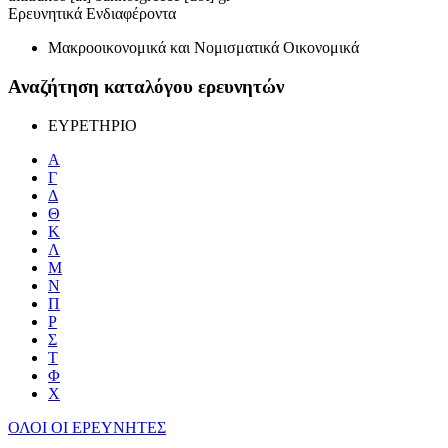
Ερευνητικά Ενδιαφέροντα
Μακροοικονομικά και Νομισματικά Οικονομικά
Αναζήτηση καταλόγου ερευνητών
ΕΥΡΕΤΗΡΙΟ
Α
Γ
Δ
Θ
Κ
Λ
Μ
Ν
Π
Ρ
Σ
Τ
Φ
Χ
ΟΛΟΙ ΟΙ ΕΡΕΥΝΗΤΕΣ