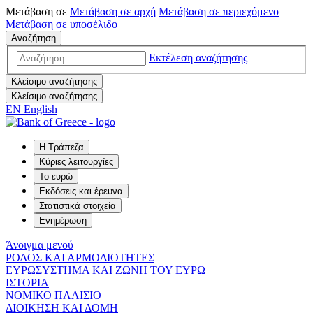
Μετάβαση σε
Μετάβαση σε
αρχή
Μετάβαση σε
περιεχόμενο
Μετάβαση σε
υποσέλιδο
Αναζήτηση
Εκτέλεση αναζήτησης
Κλείσιμο αναζήτησης
Κλείσιμο αναζήτησης
EN
English
Η Τράπεζα
Κύριες λειτουργίες
Το ευρώ
Εκδόσεις και έρευνα
Στατιστικά στοιχεία
Ενημέρωση
Άνοιγμα μενού
ΡΟΛΟΣ ΚΑΙ ΑΡΜΟΔΙΟΤΗΤΕΣ
ΕΥΡΩΣΥΣΤΗΜΑ ΚΑΙ ΖΩΝΗ ΤΟΥ ΕΥΡΩ
ΙΣΤΟΡΙΑ
ΝΟΜΙΚΟ ΠΛΑΙΣΙΟ
ΔΙΟΙΚΗΣΗ ΚΑΙ ΔΟΜΗ