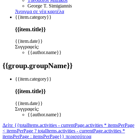
Theodoros Mitrakos
George T. Simigiannis
Άνοιγμα σε νέα καρτέλα
{{item.category}}
{{item.title}}
{{item.date}}
Συγγραφείς:
{{author.name}}
{{group.groupName}}
{{item.category}}
{{item.title}}
{{item.date}}
Συγγραφείς:
{{author.name}}
Δείτε {{totalItems.activities - currentPage.activities * itemsPerPage
< itemsPerPage ? totalItems.activities - currentPage.activities *
itemsPerPage : itemsPerPage}} περισσότερα