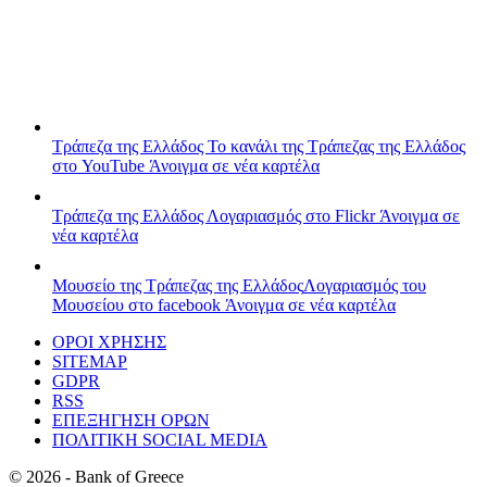
Τράπεζα της Ελλάδος
Το κανάλι της Τράπεζας της Ελλάδος
στο YouTube
Άνοιγμα σε νέα καρτέλα
Τράπεζα της Ελλάδος
Λογαριασμός στο Flickr
Άνοιγμα σε
νέα καρτέλα
Μουσείο της Τράπεζας της Ελλάδος
Λογαριασμός του
Μουσείου στο facebook
Άνοιγμα σε νέα καρτέλα
ΟΡΟΙ ΧΡΗΣΗΣ
SITEMAP
GDPR
RSS
ΕΠΕΞΗΓΗΣΗ ΟΡΩΝ
ΠΟΛΙΤΙΚΗ SOCIAL MEDIA
©
2026
- Bank of Greece