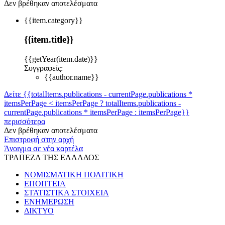
Δεν βρέθηκαν αποτελέσματα
{{item.category}}
{{item.title}}
{{getYear(item.date)}}
Συγγραφείς:
{{author.name}}
Δείτε {{totalItems.publications - currentPage.publications *
itemsPerPage < itemsPerPage ? totalItems.publications -
currentPage.publications * itemsPerPage : itemsPerPage}}
περισσότερα
Δεν βρέθηκαν αποτελέσματα
Επιστροφή στην αρχή
Άνοιγμα σε νέα καρτέλα
ΤΡΑΠΕΖΑ ΤΗΣ ΕΛΛΑΔΟΣ
ΝΟΜΙΣΜΑΤΙΚΗ ΠΟΛΙΤΙΚΗ
ΕΠΟΠΤΕΙΑ
ΣΤΑΤΙΣΤΙΚΑ ΣΤΟΙΧΕΙΑ
ΕΝΗΜΕΡΩΣΗ
ΔΙΚΤΥΟ