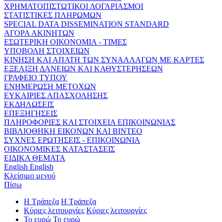
ΧΡΗΜΑΤΟΠΙΣΤΩΤΙΚΟΙ ΛΟΓΑΡΙΑΣΜΟΙ
ΣΤΑΤΙΣΤΙΚΕΣ ΠΛΗΡΩΜΩΝ
SPECIAL DATA DISSEMINATION STANDARD
ΑΓΟΡΑ ΑΚΙΝΗΤΩΝ
ΕΣΩΤΕΡΙΚΗ ΟΙΚΟΝΟΜΙΑ - ΤΙΜΕΣ
ΥΠΟΒΟΛΗ ΣΤΟΙΧΕΙΩΝ
ΚΙΝΗΣΗ ΚΑΙ ΑΠΑΤΗ ΤΩΝ ΣΥΝΑΛΛΑΓΩΝ ΜΕ ΚΑΡΤΕΣ
ΕΞΕΛΙΞΗ ΔΑΝΕΙΩΝ ΚΑΙ ΚΑΘΥΣΤΕΡΗΣΕΩΝ
ΓΡΑΦΕΙΟ ΤΥΠΟΥ
ΕΝΗΜΕΡΩΣΗ ΜΕΤΟΧΩΝ
ΕΥΚΑΙΡΙΕΣ ΑΠΑΣΧΟΛΗΣΗΣ
ΕΚΔΗΛΩΣΕΙΣ
ΕΠΕΞΗΓΗΣΕΙΣ
ΠΛΗΡΟΦΟΡΙΕΣ ΚΑΙ ΣΤΟΙΧΕΙΑ ΕΠΙΚΟΙΝΩΝΙΑΣ
ΒΙΒΛΙΟΘΗΚΗ ΕΙΚΟΝΩΝ ΚΑΙ ΒΙΝΤΕΟ
ΣΥΧΝΕΣ ΕΡΩΤΗΣΕΙΣ - ΕΠΙΚΟΙΝΩΝΙΑ
ΟΙΚΟΝΟΜΙΚΕΣ ΚΑΤΑΣΤΑΣΕΙΣ
ΕΙΔΙΚΑ ΘΕΜΑΤΑ
English
English
Κλείσιμο μενού
Πίσω
Η Τράπεζα
Η Τράπεζα
Κύριες λειτουργίες
Κύριες λειτουργίες
Το ευρώ
Το ευρώ