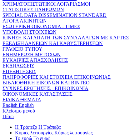
ΧΡΗΜΑΤΟΠΙΣΤΩΤΙΚΟΙ ΛΟΓΑΡΙΑΣΜΟΙ
ΣΤΑΤΙΣΤΙΚΕΣ ΠΛΗΡΩΜΩΝ
SPECIAL DATA DISSEMINATION STANDARD
ΑΓΟΡΑ ΑΚΙΝΗΤΩΝ
ΕΣΩΤΕΡΙΚΗ ΟΙΚΟΝΟΜΙΑ - ΤΙΜΕΣ
ΥΠΟΒΟΛΗ ΣΤΟΙΧΕΙΩΝ
ΚΙΝΗΣΗ ΚΑΙ ΑΠΑΤΗ ΤΩΝ ΣΥΝΑΛΛΑΓΩΝ ΜΕ ΚΑΡΤΕΣ
ΕΞΕΛΙΞΗ ΔΑΝΕΙΩΝ ΚΑΙ ΚΑΘΥΣΤΕΡΗΣΕΩΝ
ΓΡΑΦΕΙΟ ΤΥΠΟΥ
ΕΝΗΜΕΡΩΣΗ ΜΕΤΟΧΩΝ
ΕΥΚΑΙΡΙΕΣ ΑΠΑΣΧΟΛΗΣΗΣ
ΕΚΔΗΛΩΣΕΙΣ
ΕΠΕΞΗΓΗΣΕΙΣ
ΠΛΗΡΟΦΟΡΙΕΣ ΚΑΙ ΣΤΟΙΧΕΙΑ ΕΠΙΚΟΙΝΩΝΙΑΣ
ΒΙΒΛΙΟΘΗΚΗ ΕΙΚΟΝΩΝ ΚΑΙ ΒΙΝΤΕΟ
ΣΥΧΝΕΣ ΕΡΩΤΗΣΕΙΣ - ΕΠΙΚΟΙΝΩΝΙΑ
ΟΙΚΟΝΟΜΙΚΕΣ ΚΑΤΑΣΤΑΣΕΙΣ
ΕΙΔΙΚΑ ΘΕΜΑΤΑ
English
English
Κλείσιμο μενού
Πίσω
Η Τράπεζα
Η Τράπεζα
Κύριες λειτουργίες
Κύριες λειτουργίες
Το ευρώ
Το ευρώ