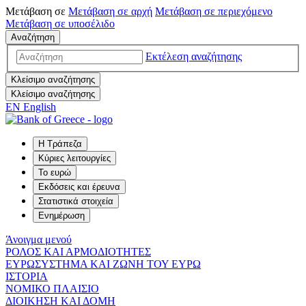
Μετάβαση σε
Μετάβαση σε
αρχή
Μετάβαση σε
περιεχόμενο
Μετάβαση σε
υποσέλιδο
Αναζήτηση
Εκτέλεση αναζήτησης
Κλείσιμο αναζήτησης
Κλείσιμο αναζήτησης
EN
English
Η Τράπεζα
Κύριες λειτουργίες
Το ευρώ
Εκδόσεις και έρευνα
Στατιστικά στοιχεία
Ενημέρωση
Άνοιγμα μενού
ΡΟΛΟΣ ΚΑΙ ΑΡΜΟΔΙΟΤΗΤΕΣ
ΕΥΡΩΣΥΣΤΗΜΑ ΚΑΙ ΖΩΝΗ ΤΟΥ ΕΥΡΩ
ΙΣΤΟΡΙΑ
ΝΟΜΙΚΟ ΠΛΑΙΣΙΟ
ΔΙΟΙΚΗΣΗ ΚΑΙ ΔΟΜΗ