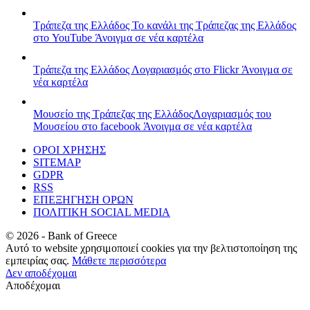
Τράπεζα της Ελλάδος
Το κανάλι της Τράπεζας της Ελλάδος
στο YouTube
Άνοιγμα σε νέα καρτέλα
Τράπεζα της Ελλάδος
Λογαριασμός στο Flickr
Άνοιγμα σε
νέα καρτέλα
Μουσείο της Τράπεζας της Ελλάδος
Λογαριασμός του
Μουσείου στο facebook
Άνοιγμα σε νέα καρτέλα
ΟΡΟΙ ΧΡΗΣΗΣ
SITEMAP
GDPR
RSS
ΕΠΕΞΗΓΗΣΗ ΟΡΩΝ
ΠΟΛΙΤΙΚΗ SOCIAL MEDIA
©
2026
- Bank of Greece
Αυτό το website χρησιμοποιεί cookies για την βελτιστοποίηση της
εμπειρίας σας.
Μάθετε περισσότερα
Δεν αποδέχομαι
Αποδέχομαι