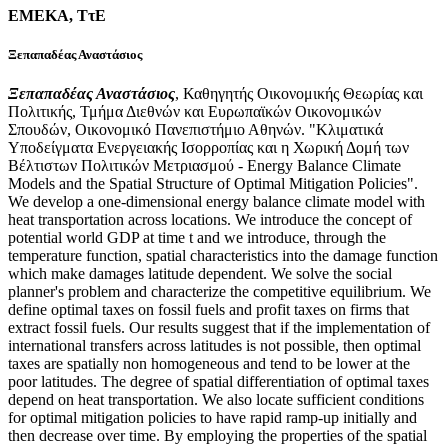
ΕΜΕΚΑ, ΤτΕ
Ξεπαπαδέας Αναστάσιος
Ξεπαπαδέας Αναστάσιος
, Καθηγητής Οικονομικής Θεωρίας και
Πολιτικής, Τμήμα Διεθνών και Ευρωπαϊκών Οικονομικών
Σπουδών, Οικονομικό Πανεπιστήμιο Αθηνών. "
Κλιματικά
Υποδείγματα Ενεργειακής Ισορροπίας και η Χωρική Δομή των
Βέλτιστων Πολιτικών Μετριασμού - Energy Balance Climate
Models and the Spatial Structure of Optimal Mitigation Policies
".
We develop a one-dimensional energy balance climate model with
heat transportation across locations. We introduce the concept of
potential world GDP at time t and we introduce, through the
temperature function, spatial characteristics into the damage function
which make damages latitude dependent. We solve the social
planner's problem and characterize the competitive equilibrium. We
define optimal taxes on fossil fuels and profit taxes on firms that
extract fossil fuels. Our results suggest that if the implementation of
international transfers across latitudes is not possible, then optimal
taxes are spatially non homogeneous and tend to be lower at the
poor latitudes. The degree of spatial differentiation of optimal taxes
depend on heat transportation. We also locate sufficient conditions
for optimal mitigation policies to have rapid ramp-up initially and
then decrease over time. By employing the properties of the spatial