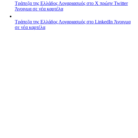
Τράπεζα της Ελλάδος
Λογαριασμός στο X πρώην Twitter
Άνοιγμα σε νέα καρτέλα
Τράπεζα της Ελλάδος
Λογαριασμός στο LinkedIn
Άνοιγμα
σε νέα καρτέλα