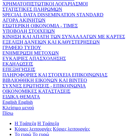
ΧΡΗΜΑΤΟΠΙΣΤΩΤΙΚΟΙ ΛΟΓΑΡΙΑΣΜΟΙ
ΣΤΑΤΙΣΤΙΚΕΣ ΠΛΗΡΩΜΩΝ
SPECIAL DATA DISSEMINATION STANDARD
ΑΓΟΡΑ ΑΚΙΝΗΤΩΝ
ΕΣΩΤΕΡΙΚΗ ΟΙΚΟΝΟΜΙΑ - ΤΙΜΕΣ
ΥΠΟΒΟΛΗ ΣΤΟΙΧΕΙΩΝ
ΚΙΝΗΣΗ ΚΑΙ ΑΠΑΤΗ ΤΩΝ ΣΥΝΑΛΛΑΓΩΝ ΜΕ ΚΑΡΤΕΣ
ΕΞΕΛΙΞΗ ΔΑΝΕΙΩΝ ΚΑΙ ΚΑΘΥΣΤΕΡΗΣΕΩΝ
ΓΡΑΦΕΙΟ ΤΥΠΟΥ
ΕΝΗΜΕΡΩΣΗ ΜΕΤΟΧΩΝ
ΕΥΚΑΙΡΙΕΣ ΑΠΑΣΧΟΛΗΣΗΣ
ΕΚΔΗΛΩΣΕΙΣ
ΕΠΕΞΗΓΗΣΕΙΣ
ΠΛΗΡΟΦΟΡΙΕΣ ΚΑΙ ΣΤΟΙΧΕΙΑ ΕΠΙΚΟΙΝΩΝΙΑΣ
ΒΙΒΛΙΟΘΗΚΗ ΕΙΚΟΝΩΝ ΚΑΙ ΒΙΝΤΕΟ
ΣΥΧΝΕΣ ΕΡΩΤΗΣΕΙΣ - ΕΠΙΚΟΙΝΩΝΙΑ
ΟΙΚΟΝΟΜΙΚΕΣ ΚΑΤΑΣΤΑΣΕΙΣ
ΕΙΔΙΚΑ ΘΕΜΑΤΑ
English
English
Κλείσιμο μενού
Πίσω
Η Τράπεζα
Η Τράπεζα
Κύριες λειτουργίες
Κύριες λειτουργίες
Το ευρώ
Το ευρώ