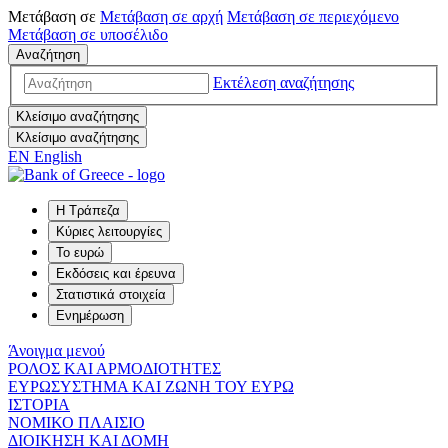
Μετάβαση σε
Μετάβαση σε
αρχή
Μετάβαση σε
περιεχόμενο
Μετάβαση σε
υποσέλιδο
Αναζήτηση
Εκτέλεση αναζήτησης
Κλείσιμο αναζήτησης
Κλείσιμο αναζήτησης
EN
English
Η Τράπεζα
Κύριες λειτουργίες
Το ευρώ
Εκδόσεις και έρευνα
Στατιστικά στοιχεία
Ενημέρωση
Άνοιγμα μενού
ΡΟΛΟΣ ΚΑΙ ΑΡΜΟΔΙΟΤΗΤΕΣ
ΕΥΡΩΣΥΣΤΗΜΑ ΚΑΙ ΖΩΝΗ ΤΟΥ ΕΥΡΩ
ΙΣΤΟΡΙΑ
ΝΟΜΙΚΟ ΠΛΑΙΣΙΟ
ΔΙΟΙΚΗΣΗ ΚΑΙ ΔΟΜΗ