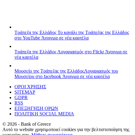
Τράπεζα της Ελλάδος
Το κανάλι της Τράπεζας της Ελλάδος
στο YouTube
Άνοιγμα σε νέα καρτέλα
Τράπεζα της Ελλάδος
Λογαριασμός στο Flickr
Άνοιγμα σε
νέα καρτέλα
Μουσείο της Τράπεζας της Ελλάδος
Λογαριασμός του
Μουσείου στο facebook
Άνοιγμα σε νέα καρτέλα
ΟΡΟΙ ΧΡΗΣΗΣ
SITEMAP
GDPR
RSS
ΕΠΕΞΗΓΗΣΗ ΟΡΩΝ
ΠΟΛΙΤΙΚΗ SOCIAL MEDIA
©
2026
- Bank of Greece
Αυτό το website χρησιμοποιεί cookies για την βελτιστοποίηση της
εμπειρίας σας.
Μάθετε περισσότερα