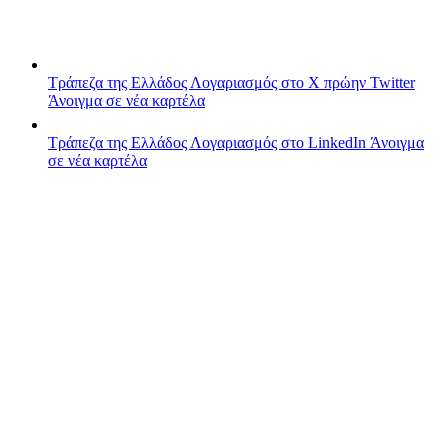
Τράπεζα της Ελλάδος
Λογαριασμός στο X πρώην Twitter
Άνοιγμα σε νέα καρτέλα
Τράπεζα της Ελλάδος
Λογαριασμός στο LinkedIn
Άνοιγμα
σε νέα καρτέλα