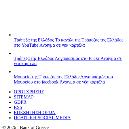
Τράπεζα της Ελλάδος
Το κανάλι της Τράπεζας της Ελλάδος
στο YouTube
Άνοιγμα σε νέα καρτέλα
Τράπεζα της Ελλάδος
Λογαριασμός στο Flickr
Άνοιγμα σε
νέα καρτέλα
Μουσείο της Τράπεζας της Ελλάδος
Λογαριασμός του
Μουσείου στο facebook
Άνοιγμα σε νέα καρτέλα
ΟΡΟΙ ΧΡΗΣΗΣ
SITEMAP
GDPR
RSS
ΕΠΕΞΗΓΗΣΗ ΟΡΩΝ
ΠΟΛΙΤΙΚΗ SOCIAL MEDIA
©
2026
- Bank of Greece