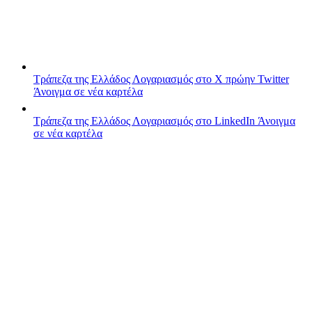
Τράπεζα της Ελλάδος
Λογαριασμός στο X πρώην Twitter
Άνοιγμα σε νέα καρτέλα
Τράπεζα της Ελλάδος
Λογαριασμός στο LinkedIn
Άνοιγμα
σε νέα καρτέλα