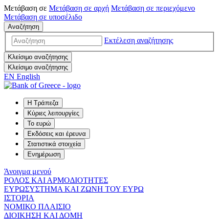
Μετάβαση σε
Μετάβαση σε
αρχή
Μετάβαση σε
περιεχόμενο
Μετάβαση σε
υποσέλιδο
Αναζήτηση
Εκτέλεση αναζήτησης
Κλείσιμο αναζήτησης
Κλείσιμο αναζήτησης
EN
English
Η Τράπεζα
Κύριες λειτουργίες
Το ευρώ
Εκδόσεις και έρευνα
Στατιστικά στοιχεία
Ενημέρωση
Άνοιγμα μενού
ΡΟΛΟΣ ΚΑΙ ΑΡΜΟΔΙΟΤΗΤΕΣ
ΕΥΡΩΣΥΣΤΗΜΑ ΚΑΙ ΖΩΝΗ ΤΟΥ ΕΥΡΩ
ΙΣΤΟΡΙΑ
ΝΟΜΙΚΟ ΠΛΑΙΣΙΟ
ΔΙΟΙΚΗΣΗ ΚΑΙ ΔΟΜΗ