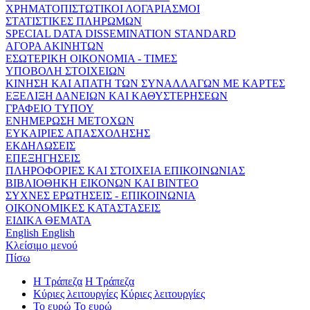
ΧΡΗΜΑΤΟΠΙΣΤΩΤΙΚΟΙ ΛΟΓΑΡΙΑΣΜΟΙ
ΣΤΑΤΙΣΤΙΚΕΣ ΠΛΗΡΩΜΩΝ
SPECIAL DATA DISSEMINATION STANDARD
ΑΓΟΡΑ ΑΚΙΝΗΤΩΝ
ΕΣΩΤΕΡΙΚΗ ΟΙΚΟΝΟΜΙΑ - ΤΙΜΕΣ
ΥΠΟΒΟΛΗ ΣΤΟΙΧΕΙΩΝ
ΚΙΝΗΣΗ ΚΑΙ ΑΠΑΤΗ ΤΩΝ ΣΥΝΑΛΛΑΓΩΝ ΜΕ ΚΑΡΤΕΣ
ΕΞΕΛΙΞΗ ΔΑΝΕΙΩΝ ΚΑΙ ΚΑΘΥΣΤΕΡΗΣΕΩΝ
ΓΡΑΦΕΙΟ ΤΥΠΟΥ
ΕΝΗΜΕΡΩΣΗ ΜΕΤΟΧΩΝ
ΕΥΚΑΙΡΙΕΣ ΑΠΑΣΧΟΛΗΣΗΣ
ΕΚΔΗΛΩΣΕΙΣ
ΕΠΕΞΗΓΗΣΕΙΣ
ΠΛΗΡΟΦΟΡΙΕΣ ΚΑΙ ΣΤΟΙΧΕΙΑ ΕΠΙΚΟΙΝΩΝΙΑΣ
ΒΙΒΛΙΟΘΗΚΗ ΕΙΚΟΝΩΝ ΚΑΙ ΒΙΝΤΕΟ
ΣΥΧΝΕΣ ΕΡΩΤΗΣΕΙΣ - ΕΠΙΚΟΙΝΩΝΙΑ
ΟΙΚΟΝΟΜΙΚΕΣ ΚΑΤΑΣΤΑΣΕΙΣ
ΕΙΔΙΚΑ ΘΕΜΑΤΑ
English
English
Κλείσιμο μενού
Πίσω
Η Τράπεζα
Η Τράπεζα
Κύριες λειτουργίες
Κύριες λειτουργίες
Το ευρώ
Το ευρώ